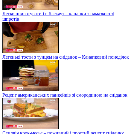
Легко приготувати і в блекаут – канапки з намазкою зі
шпротів
Легенькі тости з тунцем на сніданок – Канапковий понеділок
Рецепт американських панкейків зі смородиною на сніданок
Сендвіч крок-месьє – поживний і простий рецепт сніданку