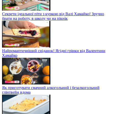
Секрети ідеальної піти з куркою від Валі Хамайко! Зручно
брати на роботу, в школу чи на пікнік
Найромантичніший сніданок! Ягідні грінки від Валентини
Хамайко
Як приготувати смачний алкогольний і безалкогольний
глінтвейн вдома