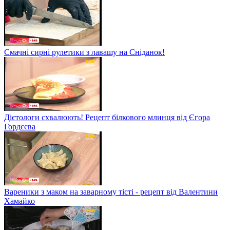
Смачні сирні рулетики з лавашу на Сніданок!
Дієтологи схвалюють! Рецепт білкового млинця від Єгора
Гордєєва
Вареники з маком на заварному тісті - рецепт від Валентини
Хамайко