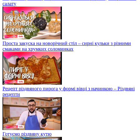
салату
Проста закуска на новорічний стіл – сирні кульки з різними
смаками на хрумких соломинках
Рецепт різдвяного пирога у формі вівці з начинкою – Різдвяні
рецепти
Готуємо різдвяну кутю