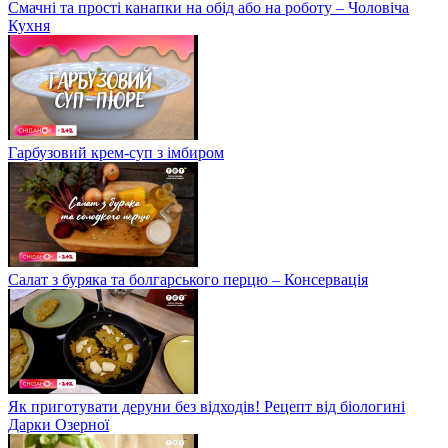
Смачні та прості канапки на обід або на роботу – Чоловіча
Кухня
Гарбузовий крем-суп з імбиром
Салат з буряка та болгарського перцю – Консервація
Як приготувати деруни без відходів! Рецепт від біологині
Дарки Озерної