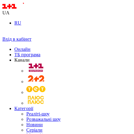
UA
RU
Вхід в кабінет
Онлайн
ТБ програма
Канали
Категорії
Реаліті-шоу
Розважальні шоу
Новини
Серіали