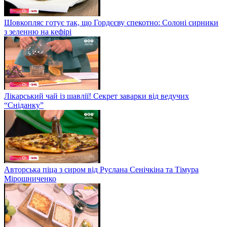
Шовкопляс готує так, що Гордєєву спекотно: Солоні сирники
з зеленню на кефірі
Лікарський чай із шавлії! Секрет заварки від ведучих
“Сніданку”
Авторська піца з сиром від Руслана Сенічкіна та Тімура
Мірошниченко