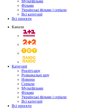
Мультфільми
Фільми
Українські фільми і серіали
Всі категорії
Всі проєкти
Канали
Категорії
Реаліті-шоу
Розважальні шоу
Новини
Серіали
Мультфільми
Фільми
Українські фільми і серіали
Всі категорії
Всі проєкти