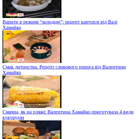
Варити в режимі “холодцю”: рецепт картоплі від Валі
Хамайко
Смак дитинства. Рецепт сливового пирога від Валентини
Хамайко
Смачна, як на пляжі: Валентина Хамайко приготувала 4 види
кукурудзи