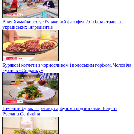
Валя Хамайко готує буряковий фалафель! Східна страва з
українських інгредієнтів
Бурякові котлети з чорносливом і волоським горіхом. Чоловіча
кухня в «Сніданку»
Печений буряк із фетою, гарбузом і родзинками. Рецепт
Руслана Сенічкіна