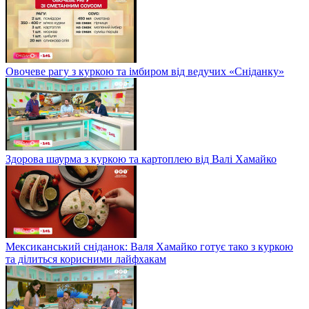
Овочеве рагу з куркою та імбиром від ведучих «Сніданку»
Здорова шаурма з куркою та картоплею від Валі Хамайко
Мексиканський сніданок: Валя Хамайко готує тако з куркою
та ділиться корисними лайфхакам