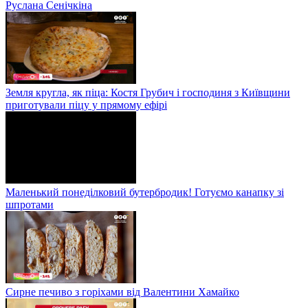
Руслана Сенічкіна
Земля кругла, як піца: Костя Грубич і господиня з Київщини
приготували піцу у прямому ефірі
Маленький понеділковий бутербродик! Готуємо канапку зі
шпротами
Сирне печиво з горіхами від Валентини Хамайко