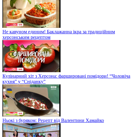
Не кавуном единим! Баклажанна ікра за традиційним
херсонським рецептом
Кулінарний хіт з Херсона: фаршировані помідори! “Чоловіча
кухня” у “Сніданку”
Ньокі з буряком: Рецепт від Валентини Хамайко