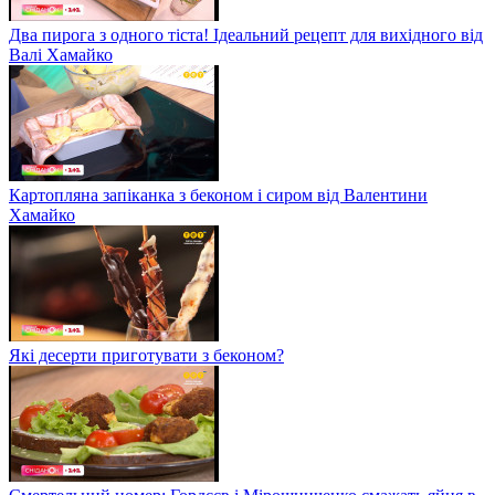
Два пирога з одного тіста! Ідеальний рецепт для вихідного від
Валі Хамайко
Картопляна запіканка з беконом і сиром від Валентини
Хамайко
Які десерти приготувати з беконом?