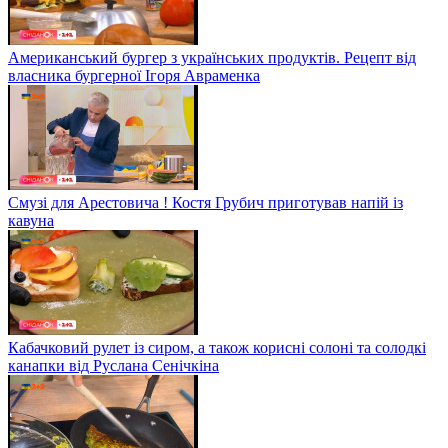
Американський бургер з українських продуктів. Рецепт від
власника бургерної Ігоря Авраменка
Смузі для Арестовича ! Костя Грубич приготував напій із
кавуна
Кабачковий рулет із сиром, а також корисні солоні та солодкі
канапки від Руслана Сенічкіна