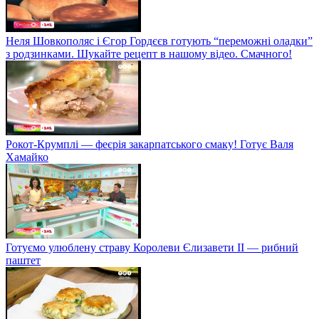
Неля Шовкополяс і Єгор Гордєєв готують “переможні оладки”
з родзинками. Шукайте рецепт в нашому відео. Смачного!
Рокот-Крумплі — феєрія закарпатського смаку! Готує Валя
Хамайко
Готуємо улюблену страву Королеви Єлизавети II — рибний
паштет