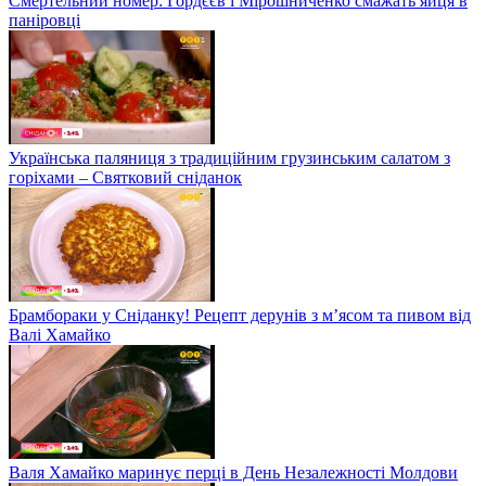
Смертельний номер: Гордєєв і Мірошниченко смажать яйця в
паніровці
Українська паляниця з традиційним грузинським салатом з
горіхами – Святковий сніданок
Брамбораки у Сніданку! Рецепт дерунів з м’ясом та пивом від
Валі Хамайко
Валя Хамайко маринує перці в День Незалежності Молдови