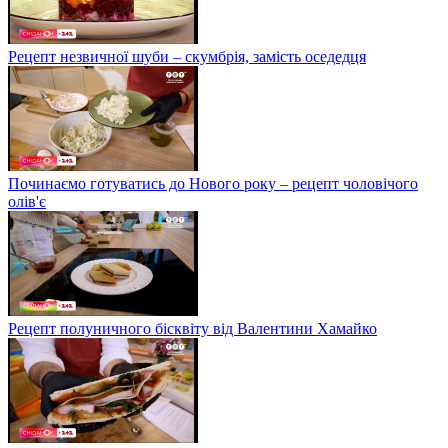
Рецепт незвичної шуби – скумбрія, замість оседедця
Починаємо готуватись до Нового року – рецепт чоловічого
олів'є
Рецепт полуничного бісквіту від Валентини Хамайко