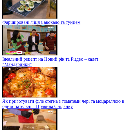
Фаршировані яйця з авокадо та тунцем
Ідеальний рецепт на Новий рік та Різдво – салат
"Мандаринки"
Як приготувати філе стегна з томатами чері та моцареллою в
одній пательні – Правила Сніданку