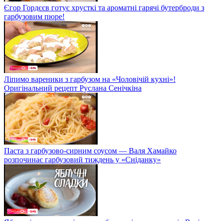
Єгор Гордєєв готує хрусткі та ароматні гарячі бутерброди з
гарбузовим пюре!
Ліпимо вареники з гарбузом на «Чоловічій кухні»!
Оригінальний рецепт Руслана Сенічкіна
Паста з гарбузово-сирним соусом — Валя Хамайко
розпочинає гарбузовий тиждень у «Сніданку»