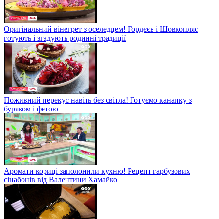
Оригінальний вінегрет з оселедцем! Гордєєв і Шовкопляс
готують і згадують родинні традиції
Поживний перекус навіть без світла! Готуємо канапку з
буряком і фетою
Аромати кориці заполонили кухню! Рецепт гарбузових
сінабонів від Валентини Хамайко