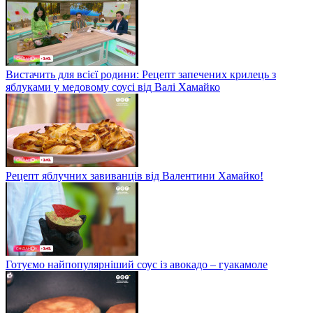
Вистачить для всієї родини: Рецепт запечених крилець з
яблуками у медовому соусі від Валі Хамайко
Рецепт яблучних завиванців від Валентини Хамайко!
Готуємо найпопулярніший соус із авокадо – гуакамоле