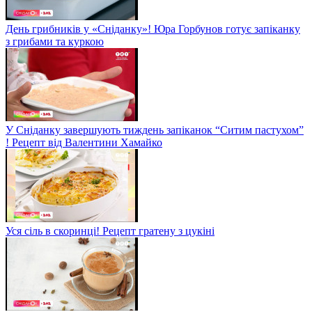
День грибників у «Сніданку»! Юра Горбунов готує запіканку
з грибами та куркою
У Сніданку завершують тиждень запіканок “Ситим пастухом”
! Рецепт від Валентини Хамайко
Уся сіль в скоринці! Рецепт гратену з цукіні