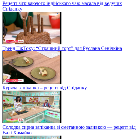
Рецепт зігріваючого індійського чаю масала від ведучих
Сніданку
Тренд ТікТоку: “Страшний торт” для Руслана Сенічкіна
Куряча запіканка – рецепт від Сніданку
Солодка сирна запіканка зі сметанною заливкою — рецепт від
Валі Хамайко