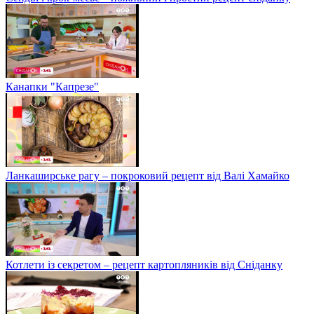
Канапки "Капрезе"
Ланкаширське рагу – покроковий рецепт від Валі Хамайко
Котлети із секретом – рецепт картопляників від Сніданку