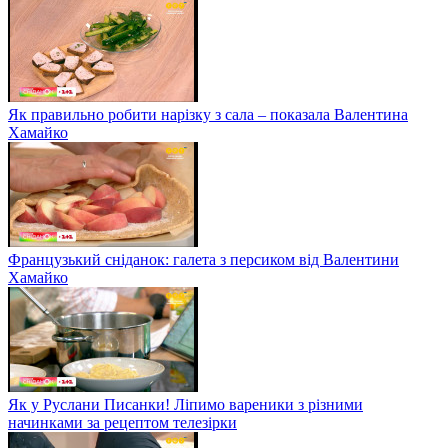
Як правильно робити нарізку з сала – показала Валентина
Хамайко
Французький сніданок: галета з персиком від Валентини
Хамайко
Як у Руслани Писанки! Ліпимо вареники з різними
начинками за рецептом телезірки