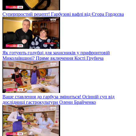
Суперпростий рецепт! Гарбузові вафлі від Єгора Гордєєва
Як готують голубці для захисників у прифронтовій
Миколаївщині? Пряме включення Кості Грубича
Ваше ставлення до гарбуза зміниться! Осінній суп від
дослідниці гастрокультури Олени Брайченко