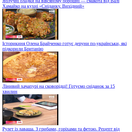
Яблучні оладки на вівсяному борошні — смакота від Валі
Хамайко на кухні «Сніданку. Вихідний»
Історикиня Олена Брайченко готує деруни по-українськи, які
підкорили Британію
Лінивий хачапурі на сковорідці! Готуємо сніданок за 15
хвилин
Рулет із лаваша. З грибами, горіхами та фетою. Рецепт від