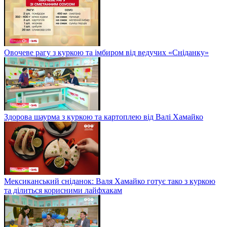
Овочеве рагу з куркою та імбиром від ведучих «Сніданку»
Здорова шаурма з куркою та картоплею від Валі Хамайко
Мексиканський сніданок: Валя Хамайко готує тако з куркою
та ділиться корисними лайфхакам