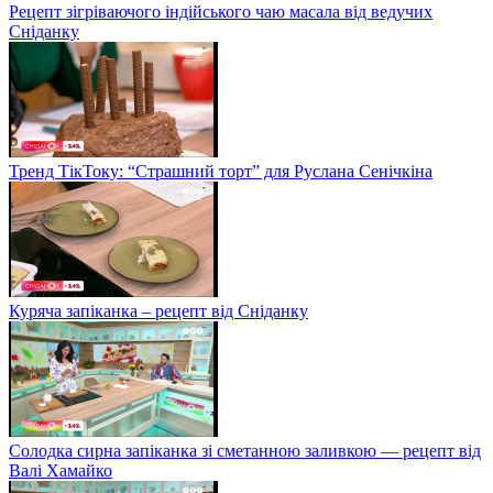
Рецепт зігріваючого індійського чаю масала від ведучих
Сніданку
Тренд ТікТоку: “Страшний торт” для Руслана Сенічкіна
Куряча запіканка – рецепт від Сніданку
Солодка сирна запіканка зі сметанною заливкою — рецепт від
Валі Хамайко