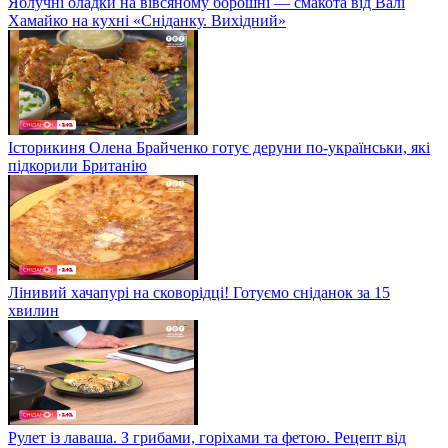
Яблучні оладки на вівсяному борошні — смакота від Валі
Хамайко на кухні «Сніданку. Вихідний»
Історикиня Олена Брайченко готує деруни по-українськи, які
підкорили Британію
Лінивий хачапурі на сковорідці! Готуємо сніданок за 15
хвилин
Рулет із лаваша. З грибами, горіхами та фетою. Рецепт від