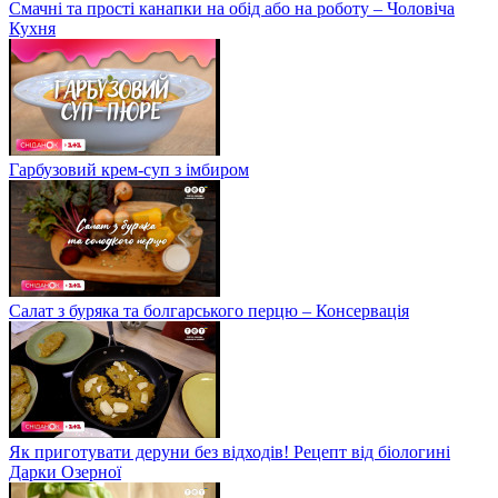
Смачні та прості канапки на обід або на роботу – Чоловіча
Кухня
Гарбузовий крем-суп з імбиром
Салат з буряка та болгарського перцю – Консервація
Як приготувати деруни без відходів! Рецепт від біологині
Дарки Озерної