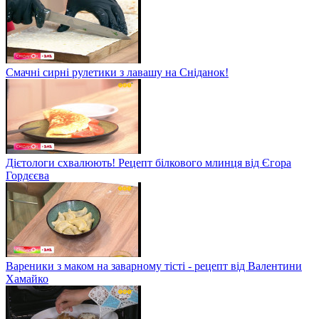
Смачні сирні рулетики з лавашу на Сніданок!
Дієтологи схвалюють! Рецепт білкового млинця від Єгора
Гордєєва
Вареники з маком на заварному тісті - рецепт від Валентини
Хамайко