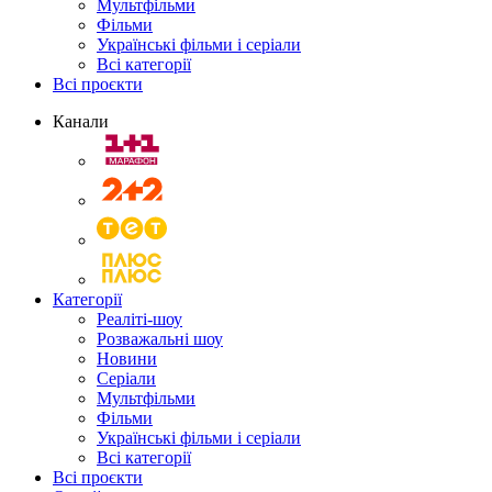
Мультфільми
Фільми
Українські фільми і серіали
Всі категорії
Всі проєкти
Канали
Категорії
Реаліті-шоу
Розважальні шоу
Новини
Серіали
Мультфільми
Фільми
Українські фільми і серіали
Всі категорії
Всі проєкти