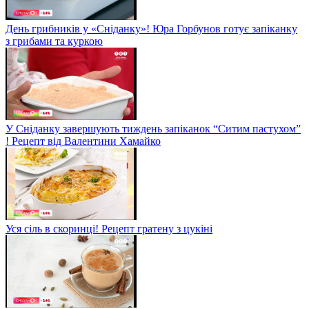
День грибників у «Сніданку»! Юра Горбунов готує запіканку
з грибами та куркою
У Сніданку завершують тиждень запіканок “Ситим пастухом”
! Рецепт від Валентини Хамайко
Уся сіль в скоринці! Рецепт гратену з цукіні