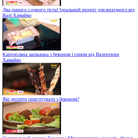
Два пирога з одного тіста! Ідеальний рецепт для вихідного від
Валі Хамайко
Картопляна запіканка з беконом і сиром від Валентини
Хамайко
Які десерти приготувати з беконом?