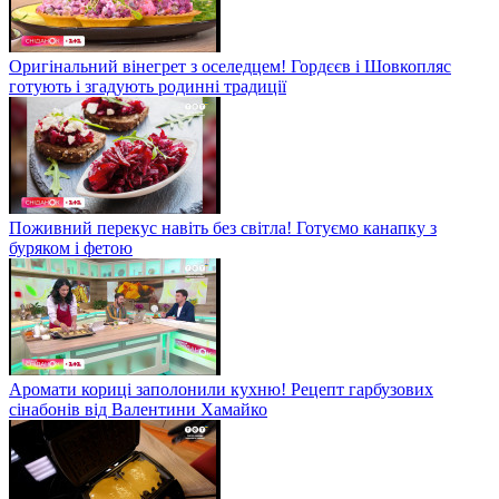
Оригінальний вінегрет з оселедцем! Гордєєв і Шовкопляс
готують і згадують родинні традиції
Поживний перекус навіть без світла! Готуємо канапку з
буряком і фетою
Аромати кориці заполонили кухню! Рецепт гарбузових
сінабонів від Валентини Хамайко