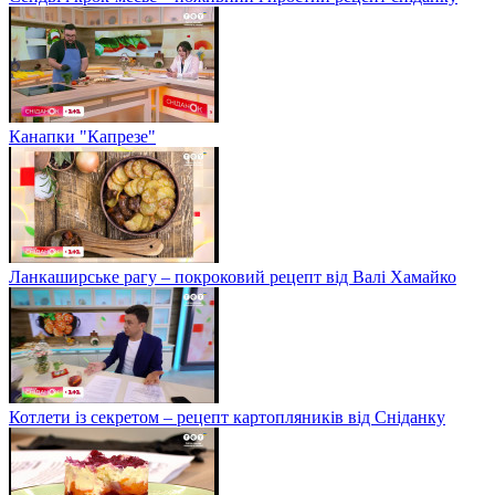
Канапки "Капрезе"
Ланкаширське рагу – покроковий рецепт від Валі Хамайко
Котлети із секретом – рецепт картопляників від Сніданку