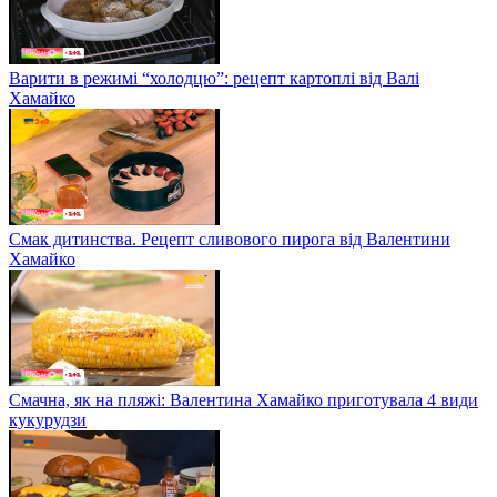
Варити в режимі “холодцю”: рецепт картоплі від Валі
Хамайко
Смак дитинства. Рецепт сливового пирога від Валентини
Хамайко
Смачна, як на пляжі: Валентина Хамайко приготувала 4 види
кукурудзи