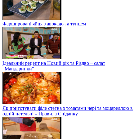
Фаршировані яйця з авокадо та тунцем
Ідеальний рецепт на Новий рік та Різдво – салат
"Мандаринки"
Як приготувати філе стегна з томатами чері та моцареллою в
одній пательні – Правила Сніданку