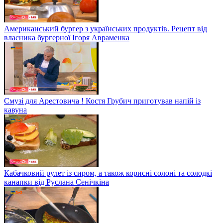
Американський бургер з українських продуктів. Рецепт від
власника бургерної Ігоря Авраменка
Смузі для Арестовича ! Костя Грубич приготував напій із
кавуна
Кабачковий рулет із сиром, а також корисні солоні та солодкі
канапки від Руслана Сенічкіна