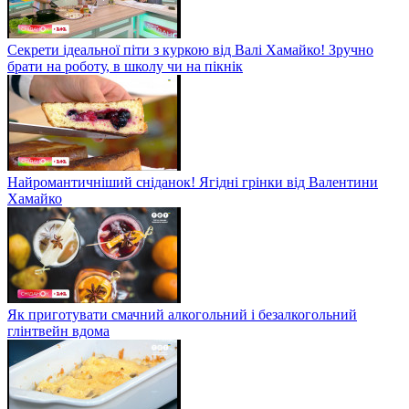
Секрети ідеальної піти з куркою від Валі Хамайко! Зручно
брати на роботу, в школу чи на пікнік
Найромантичніший сніданок! Ягідні грінки від Валентини
Хамайко
Як приготувати смачний алкогольний і безалкогольний
глінтвейн вдома