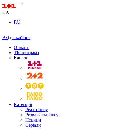
UA
RU
Вхід в кабінет
Онлайн
ТБ програма
Канали
Категорії
Реаліті-шоу
Розважальні шоу
Новини
Серіали