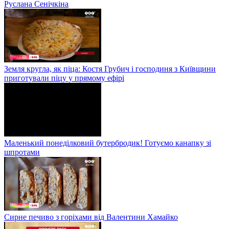
Руслана Сенічкіна
Земля кругла, як піца: Костя Грубич і господиня з Київщини
приготували піцу у прямому ефірі
Маленький понеділковий бутербродик! Готуємо канапку зі
шпротами
Сирне печиво з горіхами від Валентини Хамайко