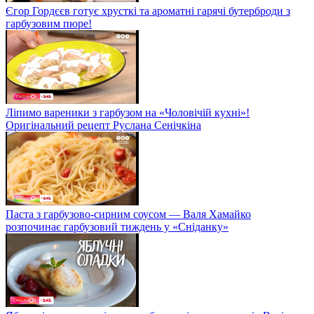
Єгор Гордєєв готує хрусткі та ароматні гарячі бутерброди з
гарбузовим пюре!
Ліпимо вареники з гарбузом на «Чоловічій кухні»!
Оригінальний рецепт Руслана Сенічкіна
Паста з гарбузово-сирним соусом — Валя Хамайко
розпочинає гарбузовий тиждень у «Сніданку»