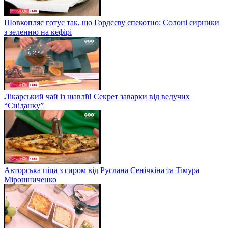
Шовкопляс готує так, що Гордєєву спекотно: Солоні сирники
з зеленню на кефірі
Лікарський чай із шавлії! Секрет заварки від ведучих
“Сніданку”
Авторська піца з сиром від Руслана Сенічкіна та Тімура
Мірошниченко