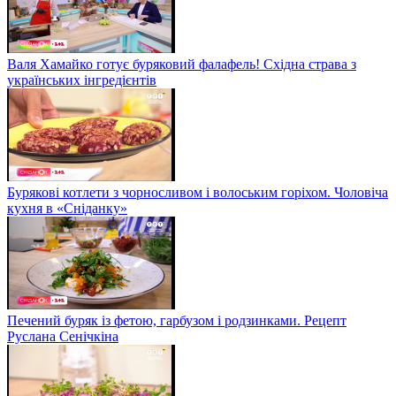
Валя Хамайко готує буряковий фалафель! Східна страва з
українських інгредієнтів
Бурякові котлети з чорносливом і волоським горіхом. Чоловіча
кухня в «Сніданку»
Печений буряк із фетою, гарбузом і родзинками. Рецепт
Руслана Сенічкіна