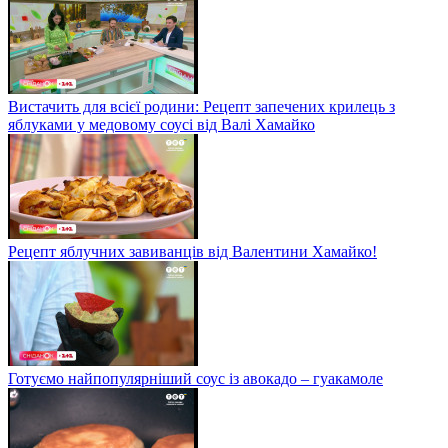
Вистачить для всієї родини: Рецепт запечених крилець з
яблуками у медовому соусі від Валі Хамайко
Рецепт яблучних завиванців від Валентини Хамайко!
Готуємо найпопулярніший соус із авокадо – гуакамоле