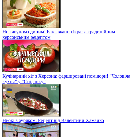
Не кавуном единим! Баклажанна ікра за традиційним
херсонським рецептом
Кулінарний хіт з Херсона: фаршировані помідори! “Чоловіча
кухня” у “Сніданку”
Ньокі з буряком: Рецепт від Валентини Хамайко