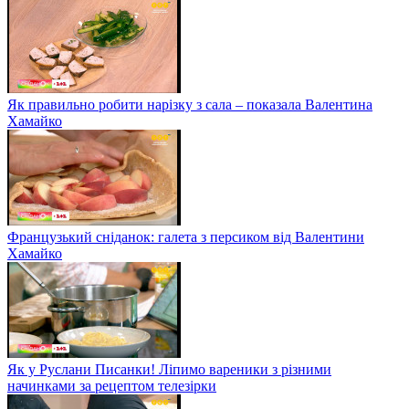
Як правильно робити нарізку з сала – показала Валентина
Хамайко
Французький сніданок: галета з персиком від Валентини
Хамайко
Як у Руслани Писанки! Ліпимо вареники з різними
начинками за рецептом телезірки