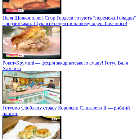
Неля Шовкополяс і Єгор Гордєєв готують “переможні оладки”
з родзинками. Шукайте рецепт в нашому відео. Смачного!
Рокот-Крумплі — феєрія закарпатського смаку! Готує Валя
Хамайко
Готуємо улюблену страву Королеви Єлизавети II — рибний
паштет