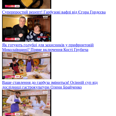
Суперпростий рецепт! Гарбузові вафлі від Єгора Гордєєва
Як готують голубці для захисників у прифронтовій
Миколаївщині? Пряме включення Кості Грубича
Ваше ставлення до гарбуза зміниться! Осінній суп від
дослідниці гастрокультури Олени Брайченко