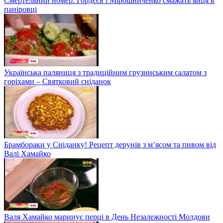
Смертельний номер: Гордєєв і Мірошниченко смажать яйця в
паніровці
Українська паляниця з традиційним грузинським салатом з
горіхами – Святковий сніданок
Брамбораки у Сніданку! Рецепт дерунів з м’ясом та пивом від
Валі Хамайко
Валя Хамайко маринує перці в День Незалежності Молдови