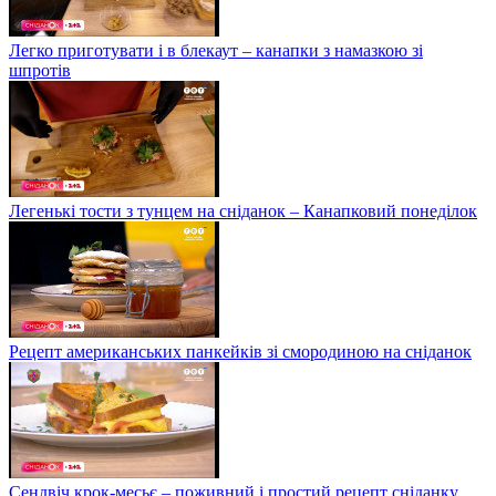
Легко приготувати і в блекаут – канапки з намазкою зі
шпротів
Легенькі тости з тунцем на сніданок – Канапковий понеділок
Рецепт американських панкейків зі смородиною на сніданок
Сендвіч крок-месьє – поживний і простий рецепт сніданку