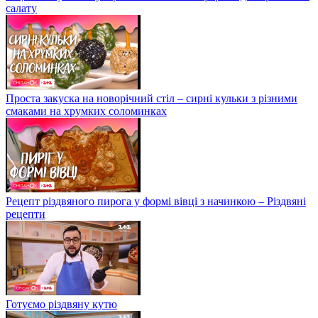
салату
Проста закуска на новорічний стіл – сирні кульки з різними
смаками на хрумких соломинках
Рецепт різдвяного пирога у формі вівці з начинкою – Різдвяні
рецепти
Готуємо різдвяну кутю