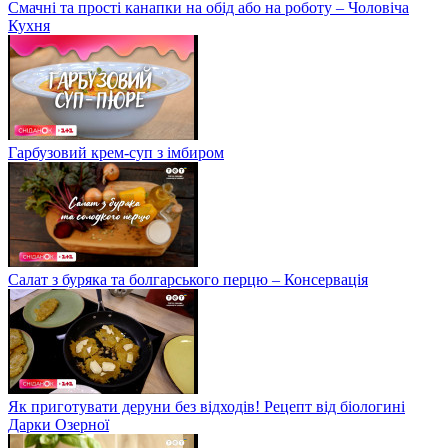
Смачні та прості канапки на обід або на роботу – Чоловіча
Кухня
Гарбузовий крем-суп з імбиром
Салат з буряка та болгарського перцю – Консервація
Як приготувати деруни без відходів! Рецепт від біологині
Дарки Озерної