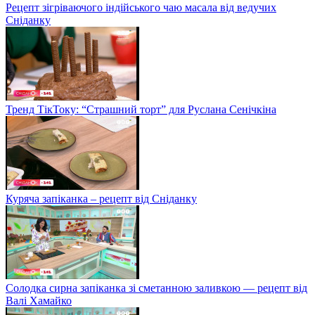
Рецепт зігріваючого індійського чаю масала від ведучих
Сніданку
Тренд ТікТоку: “Страшний торт” для Руслана Сенічкіна
Куряча запіканка – рецепт від Сніданку
Солодка сирна запіканка зі сметанною заливкою — рецепт від
Валі Хамайко