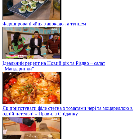
Фаршировані яйця з авокадо та тунцем
Ідеальний рецепт на Новий рік та Різдво – салат
"Мандаринки"
Як приготувати філе стегна з томатами чері та моцареллою в
одній пательні – Правила Сніданку