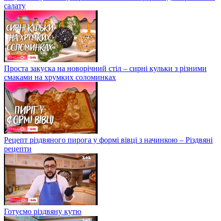
салату
Проста закуска на новорічний стіл – сирні кульки з різними
смаками на хрумких соломинках
Рецепт різдвяного пирога у формі вівці з начинкою – Різдвяні
рецепти
Готуємо різдвяну кутю