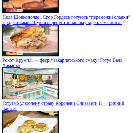
Неля Шовкополяс і Єгор Гордєєв готують “переможні оладки”
з родзинками. Шукайте рецепт в нашому відео. Смачного!
Рокот-Крумплі — феєрія закарпатського смаку! Готує Валя
Хамайко
Готуємо улюблену страву Королеви Єлизавети II — рибний
паштет