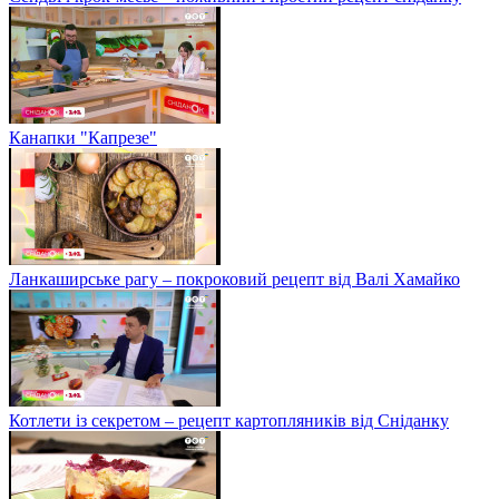
Канапки "Капрезе"
Ланкаширське рагу – покроковий рецепт від Валі Хамайко
Котлети із секретом – рецепт картопляників від Сніданку