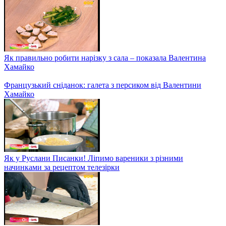
Як правильно робити нарізку з сала – показала Валентина
Хамайко
Французький сніданок: галета з персиком від Валентини
Хамайко
Як у Руслани Писанки! Ліпимо вареники з різними
начинками за рецептом телезірки