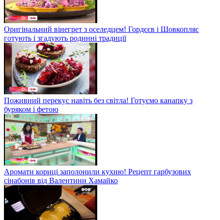
Оригінальний вінегрет з оселедцем! Гордєєв і Шовкопляс
готують і згадують родинні традиції
Поживний перекус навіть без світла! Готуємо канапку з
буряком і фетою
Аромати кориці заполонили кухню! Рецепт гарбузових
сінабонів від Валентини Хамайко