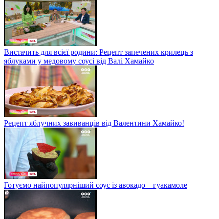
Вистачить для всієї родини: Рецепт запечених крилець з
яблуками у медовому соусі від Валі Хамайко
Рецепт яблучних завиванців від Валентини Хамайко!
Готуємо найпопулярніший соус із авокадо – гуакамоле