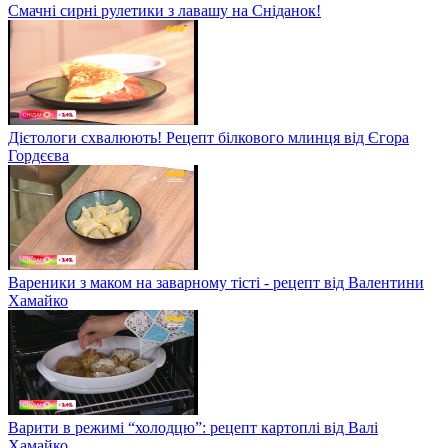
Смачні сирні рулетики з лавашу на Сніданок!
Дієтологи схвалюють! Рецепт білкового млинця від Єгора
Гордєєва
Вареники з маком на заварному тісті - рецепт від Валентини
Хамайко