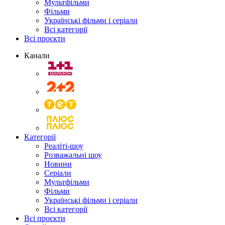
Мультфільми
Фільми
Українські фільми і серіали
Всі категорії
Всі проєкти
Канали
Категорії
Реаліті-шоу
Розважальні шоу
Новини
Серіали
Мультфільми
Фільми
Українські фільми і серіали
Всі категорії
Всі проєкти