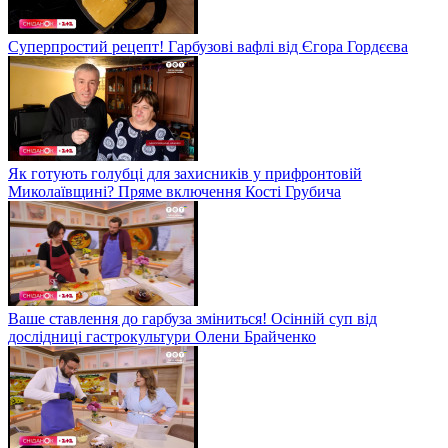
Суперпростий рецепт! Гарбузові вафлі від Єгора Гордєєва
Як готують голубці для захисників у прифронтовій
Миколаївщині? Пряме включення Кості Грубича
Ваше ставлення до гарбуза зміниться! Осінній суп від
дослідниці гастрокультури Олени Брайченко