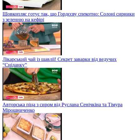
Шовкопляс готує так, що Гордєєву спекотно: Солоні сирники
з зеленню на кефірі
Лікарський чай із шавлії! Секрет заварки від ведучих
“Сніданку”
Авторська піца з сиром від Руслана Сенічкіна та Тімура
Мірошниченко