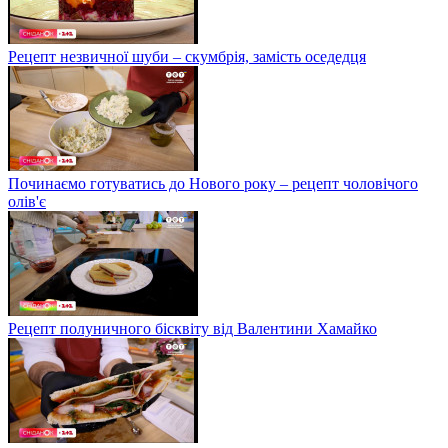
Рецепт незвичної шуби – скумбрія, замість оседедця
Починаємо готуватись до Нового року – рецепт чоловічого
олів'є
Рецепт полуничного бісквіту від Валентини Хамайко