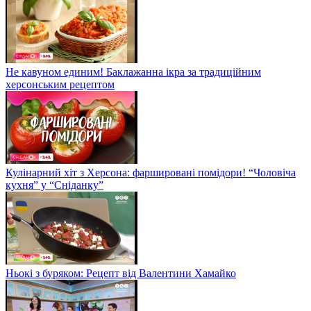
Не кавуном единим! Баклажанна ікра за традиційним
херсонським рецептом
Кулінарний хіт з Херсона: фаршировані помідори! “Чоловіча
кухня” у “Сніданку”
Ньокі з буряком: Рецепт від Валентини Хамайко