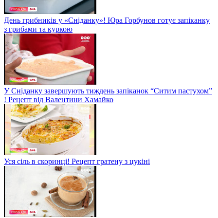
День грибників у «Сніданку»! Юра Горбунов готує запіканку
з грибами та куркою
У Сніданку завершують тиждень запіканок “Ситим пастухом”
! Рецепт від Валентини Хамайко
Уся сіль в скоринці! Рецепт гратену з цукіні