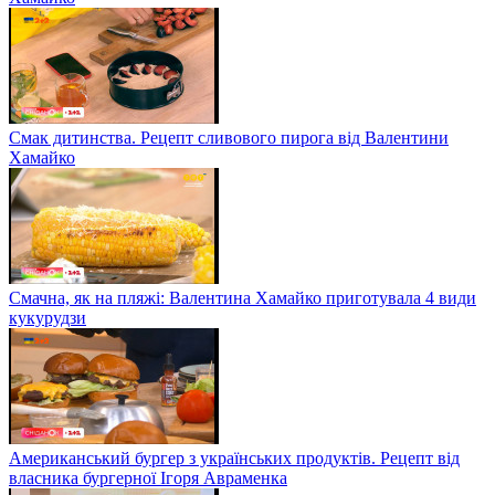
Варити в режимі “холодцю”: рецепт картоплі від Валі
Хамайко
Смак дитинства. Рецепт сливового пирога від Валентини
Хамайко
Смачна, як на пляжі: Валентина Хамайко приготувала 4 види
кукурудзи