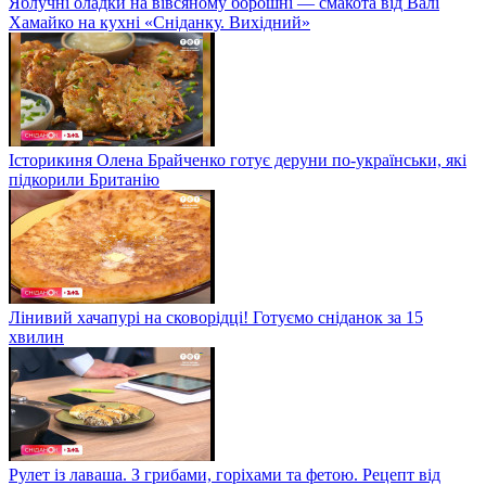
Яблучні оладки на вівсяному борошні — смакота від Валі
Хамайко на кухні «Сніданку. Вихідний»
Історикиня Олена Брайченко готує деруни по-українськи, які
підкорили Британію
Лінивий хачапурі на сковорідці! Готуємо сніданок за 15
хвилин
Рулет із лаваша. З грибами, горіхами та фетою. Рецепт від