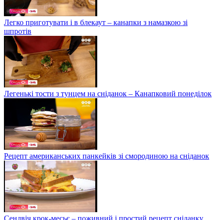
Легко приготувати і в блекаут – канапки з намазкою зі
шпротів
Легенькі тости з тунцем на сніданок – Канапковий понеділок
Рецепт американських панкейків зі смородиною на сніданок
Сендвіч крок-месьє – поживний і простий рецепт сніданку