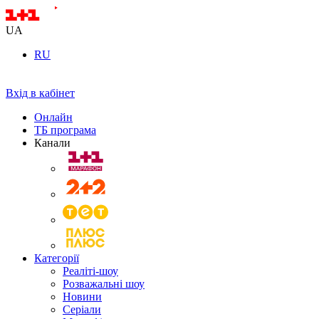
UA
RU
Вхід в кабінет
Онлайн
ТБ програма
Канали
Категорії
Реаліті-шоу
Розважальні шоу
Новини
Серіали