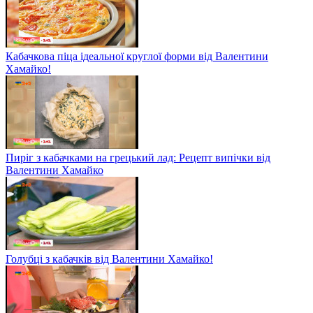
Кабачкові чебуреки за рецептом глядачки “Сніданку”
Кабачкова піца ідеальної круглої форми від Валентини
Хамайко!
Пиріг з кабачками на грецький лад: Рецепт випічки від
Валентини Хамайко