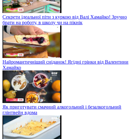
Секрети ідеальної піти з куркою від Валі Хамайко! Зручно
брати на роботу, в школу чи на пікнік
Найромантичніший сніданок! Ягідні грінки від Валентини
Хамайко
Як приготувати смачний алкогольний і безалкогольний
глінтвейн вдома