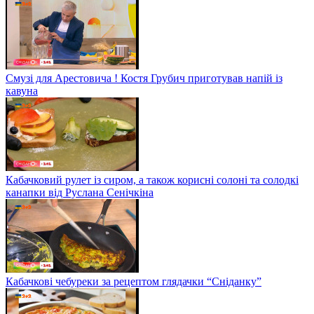
Американський бургер з українських продуктів. Рецепт від
власника бургерної Ігоря Авраменка
Смузі для Арестовича ! Костя Грубич приготував напій із
кавуна
Кабачковий рулет із сиром, а також корисні солоні та солодкі
канапки від Руслана Сенічкіна