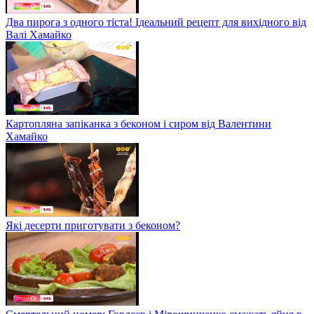
Два пирога з одного тіста! Ідеальний рецепт для вихідного від
Валі Хамайко
Картопляна запіканка з беконом і сиром від Валентини
Хамайко
Які десерти приготувати з беконом?