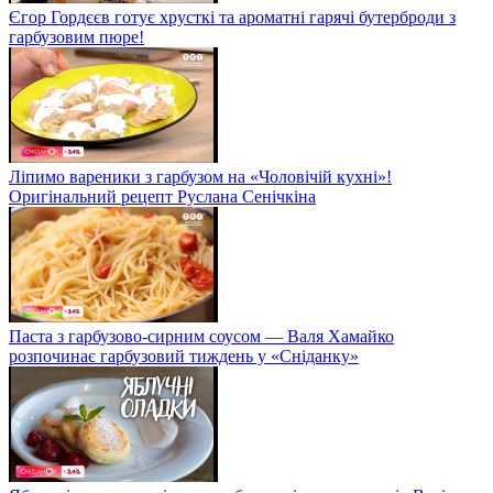
Єгор Гордєєв готує хрусткі та ароматні гарячі бутерброди з
гарбузовим пюре!
Ліпимо вареники з гарбузом на «Чоловічій кухні»!
Оригінальний рецепт Руслана Сенічкіна
Паста з гарбузово-сирним соусом — Валя Хамайко
розпочинає гарбузовий тиждень у «Сніданку»