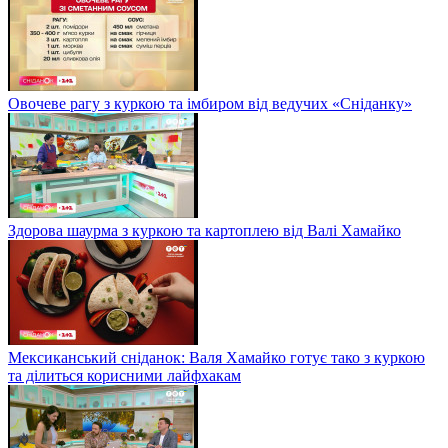
Овочеве рагу з куркою та імбиром від ведучих «Сніданку»
Здорова шаурма з куркою та картоплею від Валі Хамайко
Мексиканський сніданок: Валя Хамайко готує тако з куркою
та ділиться корисними лайфхакам