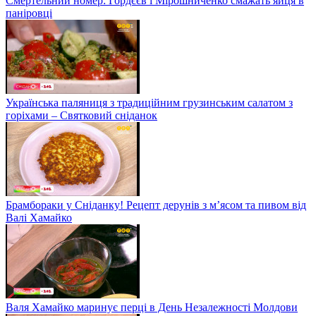
Смертельний номер: Гордєєв і Мірошниченко смажать яйця в
паніровці
Українська паляниця з традиційним грузинським салатом з
горіхами – Святковий сніданок
Брамбораки у Сніданку! Рецепт дерунів з м’ясом та пивом від
Валі Хамайко
Валя Хамайко маринує перці в День Незалежності Молдови