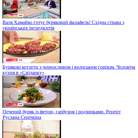
Валя Хамайко готує буряковий фалафель! Східна страва з
українських інгредієнтів
Бурякові котлети з чорносливом і волоським горіхом. Чоловіча
кухня в «Сніданку»
Печений буряк із фетою, гарбузом і родзинками. Рецепт
Руслана Сенічкіна