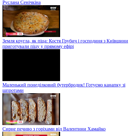
Руслана Сенічкіна
Земля кругла, як піца: Костя Грубич і господиня з Київщини
приготували піцу у прямому ефірі
Маленький понеділковий бутербродик! Готуємо канапку зі
шпротами
Сирне печиво з горіхами від Валентини Хамайко