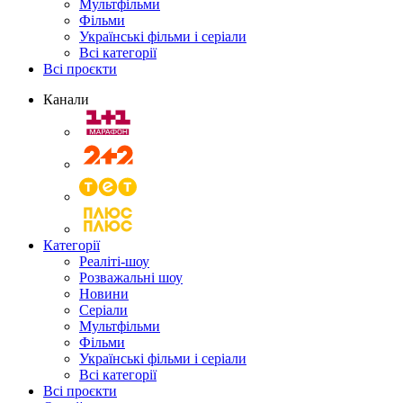
Мультфільми
Фільми
Українські фільми і серіали
Всі категорії
Всі проєкти
Канали
Категорії
Реаліті-шоу
Розважальні шоу
Новини
Серіали
Мультфільми
Фільми
Українські фільми і серіали
Всі категорії
Всі проєкти