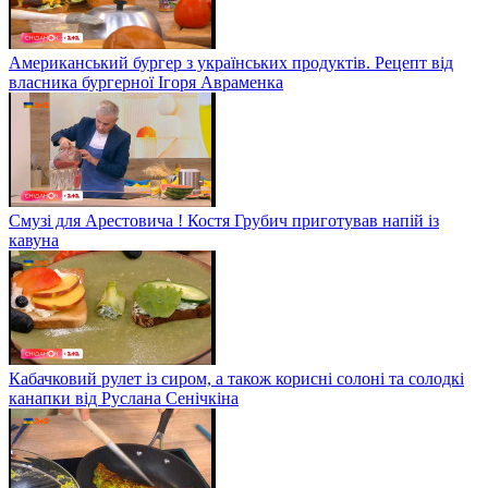
Американський бургер з українських продуктів. Рецепт від
власника бургерної Ігоря Авраменка
Смузі для Арестовича ! Костя Грубич приготував напій із
кавуна
Кабачковий рулет із сиром, а також корисні солоні та солодкі
канапки від Руслана Сенічкіна