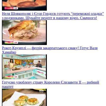
Неля Шовкополяс і Єгор Гордєєв готують “переможні оладки”
з родзинками. Шукайте рецепт в нашому відео. Смачного!
Рокот-Крумплі — феєрія закарпатського смаку! Готує Валя
Хамайко
Готуємо улюблену страву Королеви Єлизавети II — рибний
паштет