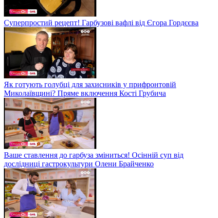
Суперпростий рецепт! Гарбузові вафлі від Єгора Гордєєва
Як готують голубці для захисників у прифронтовій
Миколаївщині? Пряме включення Кості Грубича
Ваше ставлення до гарбуза зміниться! Осінній суп від
дослідниці гастрокультури Олени Брайченко