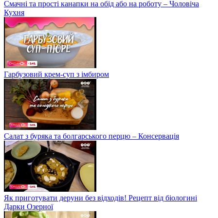
Смачні та прості канапки на обід або на роботу – Чоловіча
Кухня
Гарбузовий крем-суп з імбиром
Салат з буряка та болгарського перцю – Консервація
Як приготувати деруни без відходів! Рецепт від біологині
Дарки Озерної