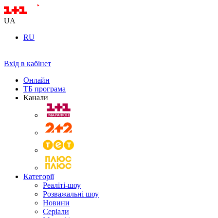
UA
RU
Вхід в кабінет
Онлайн
ТБ програма
Канали
Категорії
Реаліті-шоу
Розважальні шоу
Новини
Серіали