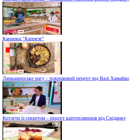
Канапки "Капрезе"
Ланкаширське рагу – покроковий рецепт від Валі Хамайко
Котлети із секретом – рецепт картопляників від Сніданку