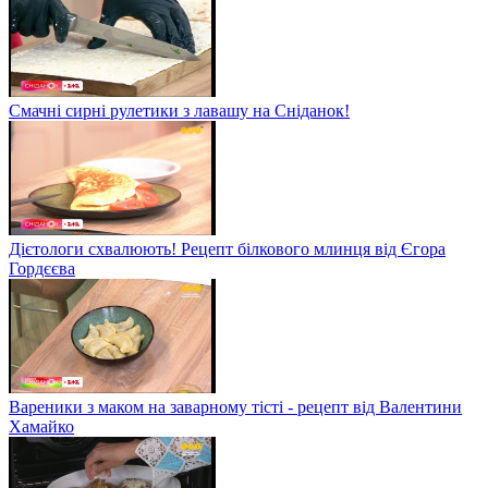
Смачні сирні рулетики з лавашу на Сніданок!
Дієтологи схвалюють! Рецепт білкового млинця від Єгора
Гордєєва
Вареники з маком на заварному тісті - рецепт від Валентини
Хамайко