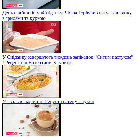
День грибників у «Сніданку»! Юра Горбунов готує запіканку
з грибами та куркою
У Сніданку завершують тиждень запіканок “Ситим пастухом”
! Рецепт від Валентини Хамайко
Уся сіль в скоринці! Рецепт гратену з цукіні