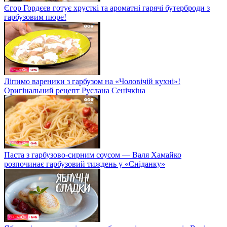
Єгор Гордєєв готує хрусткі та ароматні гарячі бутерброди з
гарбузовим пюре!
Ліпимо вареники з гарбузом на «Чоловічій кухні»!
Оригінальний рецепт Руслана Сенічкіна
Паста з гарбузово-сирним соусом — Валя Хамайко
розпочинає гарбузовий тиждень у «Сніданку»