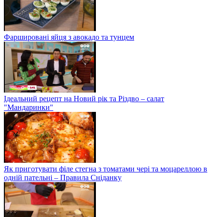
Фаршировані яйця з авокадо та тунцем
Ідеальний рецепт на Новий рік та Різдво – салат
"Мандаринки"
Як приготувати філе стегна з томатами чері та моцареллою в
одній пательні – Правила Сніданку