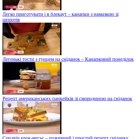
Легко приготувати і в блекаут – канапки з намазкою зі
шпротів
Легенькі тости з тунцем на сніданок – Канапковий понеділок
Рецепт американських панкейків зі смородиною на сніданок
Сендвіч крок-месьє – поживний і простий рецепт сніданку