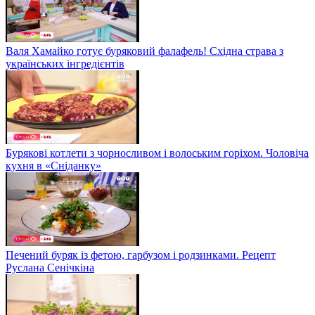
Валя Хамайко готує буряковий фалафель! Східна страва з
українських інгредієнтів
Бурякові котлети з чорносливом і волоським горіхом. Чоловіча
кухня в «Сніданку»
Печений буряк із фетою, гарбузом і родзинками. Рецепт
Руслана Сенічкіна