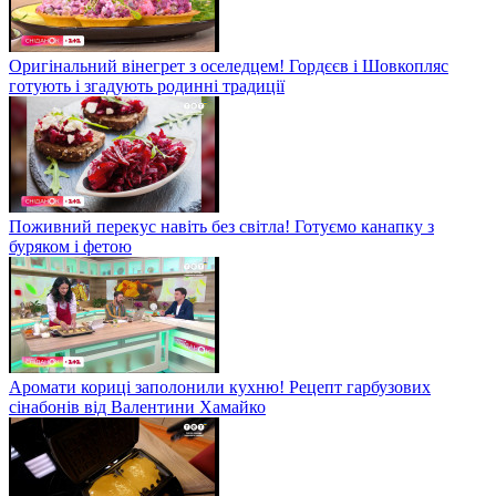
Оригінальний вінегрет з оселедцем! Гордєєв і Шовкопляс
готують і згадують родинні традиції
Поживний перекус навіть без світла! Готуємо канапку з
буряком і фетою
Аромати кориці заполонили кухню! Рецепт гарбузових
сінабонів від Валентини Хамайко