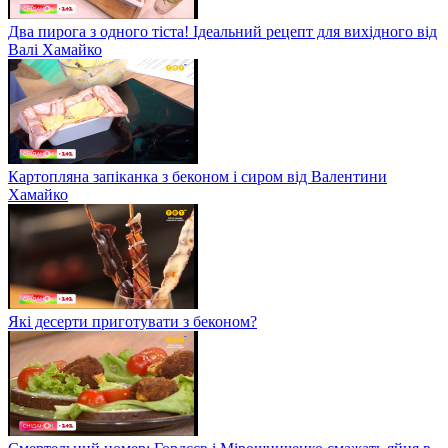
Два пирога з одного тіста! Ідеальний рецепт для вихідного від
Валі Хамайко
Картопляна запіканка з беконом і сиром від Валентини
Хамайко
Які десерти приготувати з беконом?