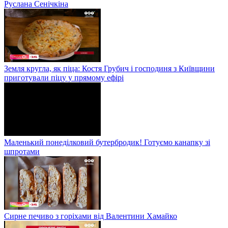
Руслана Сенічкіна
Земля кругла, як піца: Костя Грубич і господиня з Київщини
приготували піцу у прямому ефірі
Маленький понеділковий бутербродик! Готуємо канапку зі
шпротами
Сирне печиво з горіхами від Валентини Хамайко