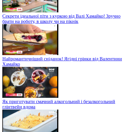
Секрети ідеальної піти з куркою від Валі Хамайко! Зручно
брати на роботу, в школу чи на пікнік
Найромантичніший сніданок! Ягідні грінки від Валентини
Хамайко
Як приготувати смачний алкогольний і безалкогольний
глінтвейн вдома