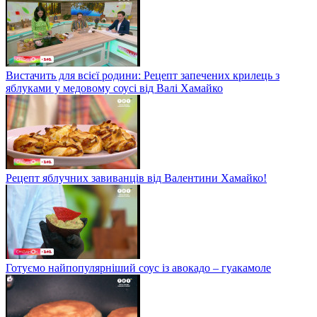
Вистачить для всієї родини: Рецепт запечених крилець з
яблуками у медовому соусі від Валі Хамайко
Рецепт яблучних завиванців від Валентини Хамайко!
Готуємо найпопулярніший соус із авокадо – гуакамоле