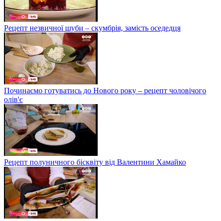
Рецепт незвичної шуби – скумбрія, замість оседедця
Починаємо готуватись до Нового року – рецепт чоловічого
олів'є
Рецепт полуничного бісквіту від Валентини Хамайко