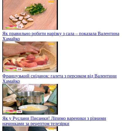
Як правильно робити нарізку з сала – показала Валентина
Хамайко
Французький сніданок: галета з персиком від Валентини
Хамайко
Як у Руслани Писанки! Ліпимо вареники з різними
начинками за рецептом телезірки