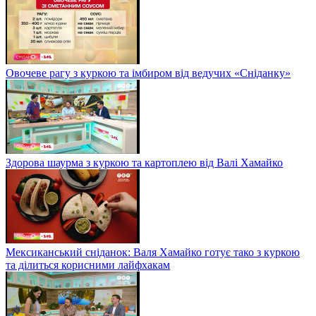
Овочеве рагу з куркою та імбиром від ведучих «Сніданку»
Здорова шаурма з куркою та картоплею від Валі Хамайко
Мексиканський сніданок: Валя Хамайко готує тако з куркою
та ділиться корисними лайфхакам