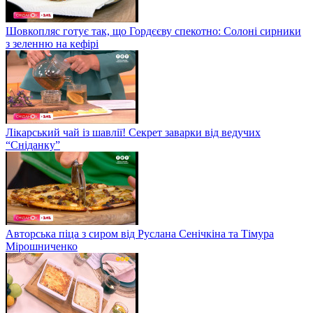
Шовкопляс готує так, що Гордєєву спекотно: Солоні сирники
з зеленню на кефірі
Лікарський чай із шавлії! Секрет заварки від ведучих
“Сніданку”
Авторська піца з сиром від Руслана Сенічкіна та Тімура
Мірошниченко