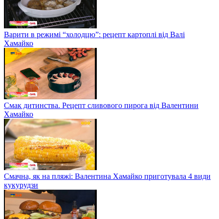
Варити в режимі “холодцю”: рецепт картоплі від Валі
Хамайко
Смак дитинства. Рецепт сливового пирога від Валентини
Хамайко
Смачна, як на пляжі: Валентина Хамайко приготувала 4 види
кукурудзи