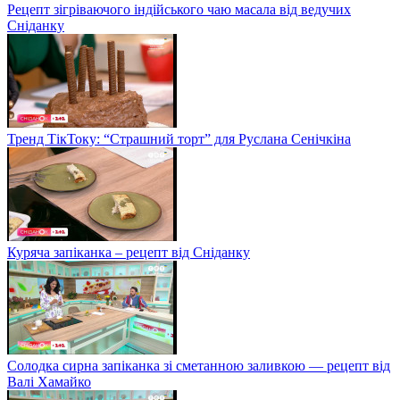
Рецепт зігріваючого індійського чаю масала від ведучих
Сніданку
Тренд ТікТоку: “Страшний торт” для Руслана Сенічкіна
Куряча запіканка – рецепт від Сніданку
Солодка сирна запіканка зі сметанною заливкою — рецепт від
Валі Хамайко