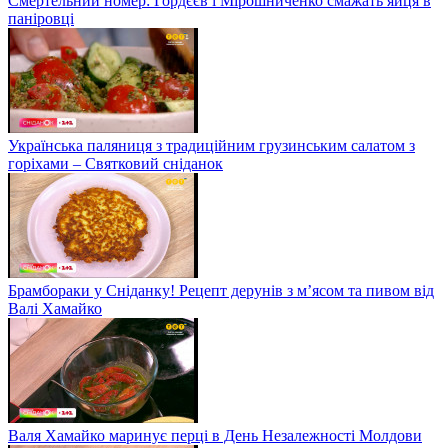
Смертельний номер: Гордєєв і Мірошниченко смажать яйця в
паніровці
Українська паляниця з традиційним грузинським салатом з
горіхами – Святковий сніданок
Брамбораки у Сніданку! Рецепт дерунів з м’ясом та пивом від
Валі Хамайко
Валя Хамайко маринує перці в День Незалежності Молдови