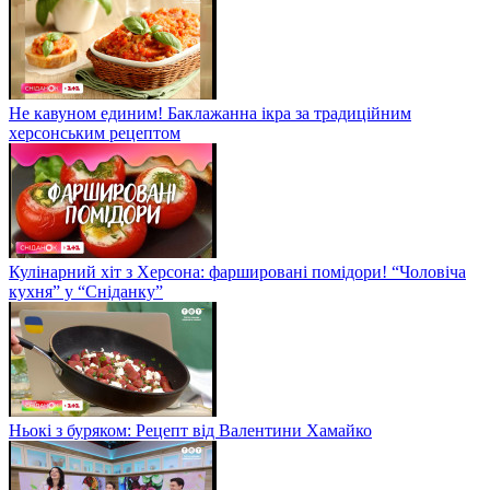
Не кавуном единим! Баклажанна ікра за традиційним
херсонським рецептом
Кулінарний хіт з Херсона: фаршировані помідори! “Чоловіча
кухня” у “Сніданку”
Ньокі з буряком: Рецепт від Валентини Хамайко