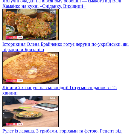
Яблучні оладки на вівсяному борошні — смакота від Валі
Хамайко на кухні «Сніданку. Вихідний»
Історикиня Олена Брайченко готує деруни по-українськи, які
підкорили Британію
Лінивий хачапурі на сковорідці! Готуємо сніданок за 15
хвилин
Рулет із лаваша. З грибами, горіхами та фетою. Рецепт від