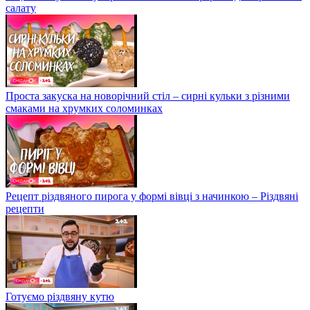
салату
Проста закуска на новорічний стіл – сирні кульки з різними
смаками на хрумких соломинках
Рецепт різдвяного пирога у формі вівці з начинкою – Різдвяні
рецепти
Готуємо різдвяну кутю