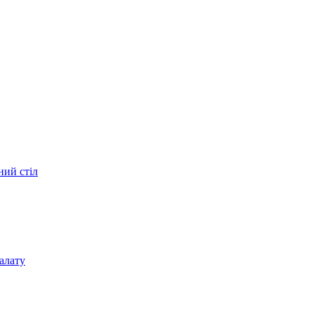
ний стіл
алату