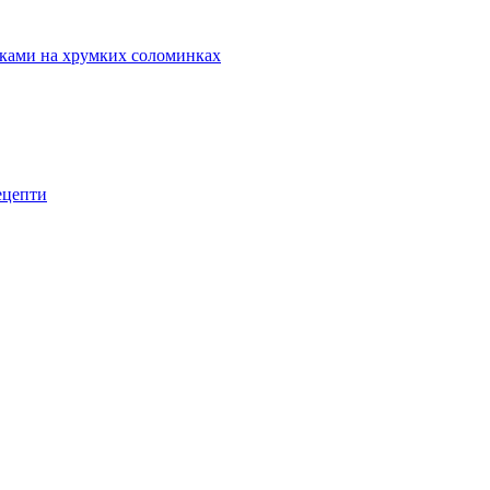
маками на хрумких соломинках
рецепти