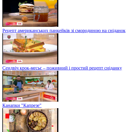
Рецепт американських панкейків зі смородиною на сніданок
Сендвіч крок-месьє – поживний і простий рецепт сніданку
Канапки "Капрезе"