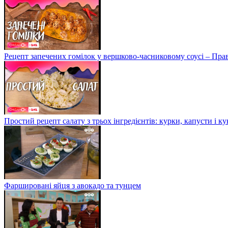
Рецепт запечених гомілок у вершково-часниковому соусі – Пра
Простий рецепт салату з трьох інгредієнтів: курки, капусти і к
Фаршировані яйця з авокадо та тунцем