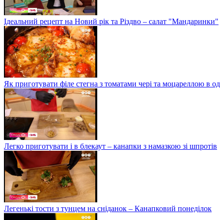
Ідеальний рецепт на Новий рік та Різдво – салат "Мандаринки"
Як приготувати філе стегна з томатами чері та моцареллою в о
Легко приготувати і в блекаут – канапки з намазкою зі шпротів
Легенькі тости з тунцем на сніданок – Канапковий понеділок