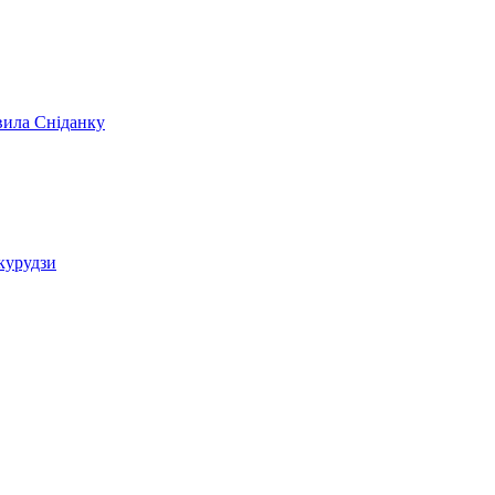
вила Сніданку
укурудзи