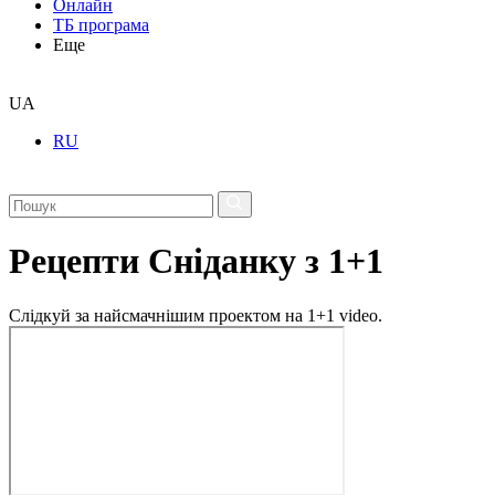
Онлайн
ТБ програма
Еще
UA
RU
Рецепти Сніданку з 1+1
Слідкуй за найсмачнішим проектом на 1+1 video.