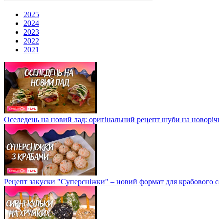
2025
2024
2023
2022
2021
Оселедець на новий лад: оригінальний рецепт шуби на новоріч
Рецепт закуски "Суперсніжки" – новий формат для крабового с