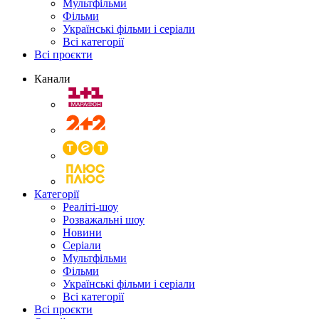
Мультфільми
Фільми
Українські фільми і серіали
Всі категорії
Всі проєкти
Канали
Категорії
Реаліті-шоу
Розважальні шоу
Новини
Серіали
Мультфільми
Фільми
Українські фільми і серіали
Всі категорії
Всі проєкти