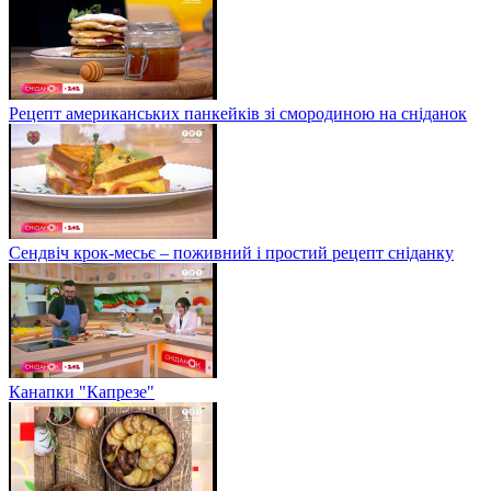
Рецепт американських панкейків зі смородиною на сніданок
Сендвіч крок-месьє – поживний і простий рецепт сніданку
Канапки "Капрезе"