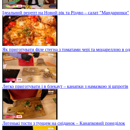
Ідеальний рецепт на Новий рік та Різдво – салат "Мандаринки"
Як приготувати філе стегна з томатами чері та моцареллою в о
Легко приготувати і в блекаут – канапки з намазкою зі шпротів
Легенькі тости з тунцем на сніданок – Канапковий понеділок