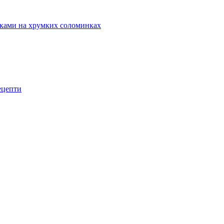
маками на хрумких соломинках
рецепти