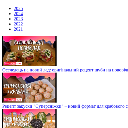
2025
2024
2023
2022
2021
Оселедець на новий лад: оригінальний рецепт шуби на новоріч
Рецепт закуски "Суперсніжки" – новий формат для крабового с