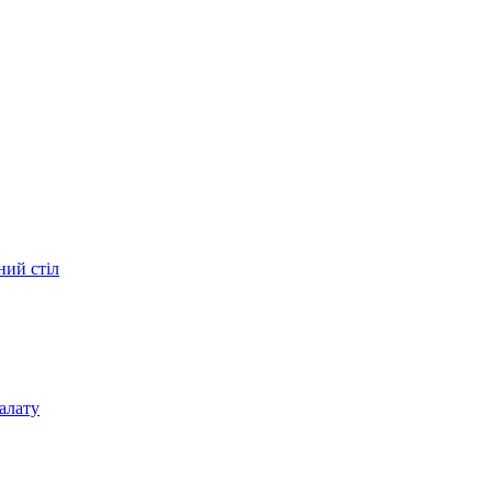
ний стіл
алату