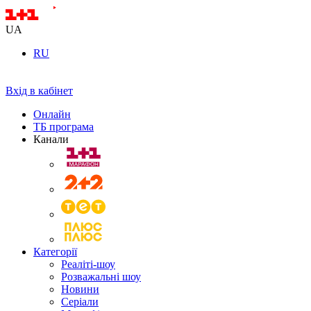
UA
RU
Вхід в кабінет
Онлайн
ТБ програма
Канали
Категорії
Реаліті-шоу
Розважальні шоу
Новини
Серіали