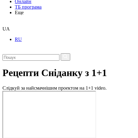
Онлайн
ТБ програма
Еще
UA
RU
Рецепти Сніданку з 1+1
Слідкуй за найсмачнішим проектом на 1+1 video.