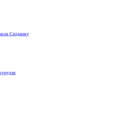
вила Сніданку
укурудзи