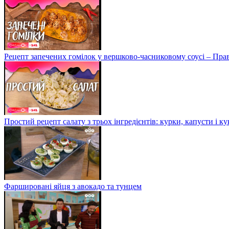
Рецепт запечених гомілок у вершково-часниковому соусі – Пра
Простий рецепт салату з трьох інгредієнтів: курки, капусти і к
Фаршировані яйця з авокадо та тунцем