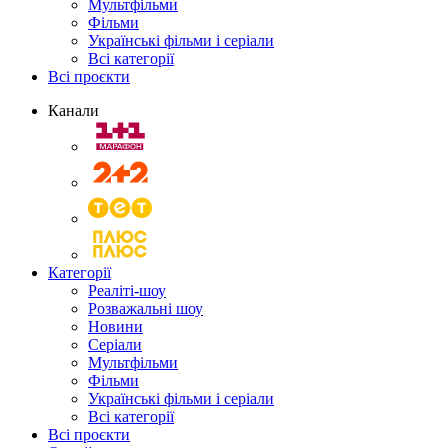
Мультфільми
Фільми
Українські фільми і серіали
Всі категорії
Всі проєкти
Канали
Категорії
Реаліті-шоу
Розважальні шоу
Новини
Серіали
Мультфільми
Фільми
Українські фільми і серіали
Всі категорії
Всі проєкти