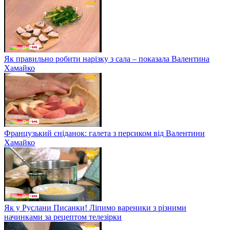
Як правильно робити нарізку з сала – показала Валентина
Хамайко
Французький сніданок: галета з персиком від Валентини
Хамайко
Як у Руслани Писанки! Ліпимо вареники з різними
начинками за рецептом телезірки