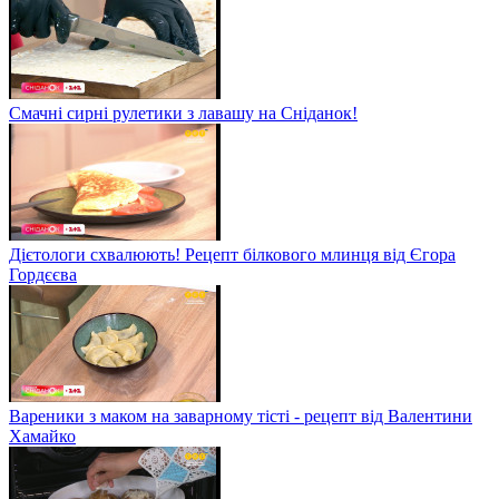
Смачні сирні рулетики з лавашу на Сніданок!
Дієтологи схвалюють! Рецепт білкового млинця від Єгора
Гордєєва
Вареники з маком на заварному тісті - рецепт від Валентини
Хамайко