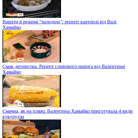
Варити в режимі “холодцю”: рецепт картоплі від Валі
Хамайко
Смак дитинства. Рецепт сливового пирога від Валентини
Хамайко
Смачна, як на пляжі: Валентина Хамайко приготувала 4 види
кукурудзи