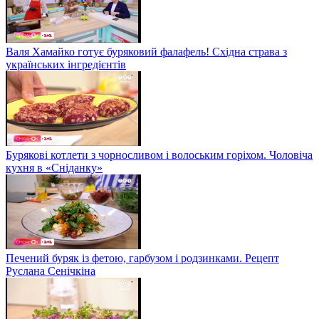
Валя Хамайко готує буряковий фалафель! Східна страва з
українських інгредієнтів
Бурякові котлети з чорносливом і волоським горіхом. Чоловіча
кухня в «Сніданку»
Печений буряк із фетою, гарбузом і родзинками. Рецепт
Руслана Сенічкіна