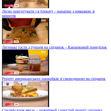
Легко приготувати і в блекаут – канапки з намазкою зі
шпротів
Легенькі тости з тунцем на сніданок – Канапковий понеділок
Рецепт американських панкейків зі смородиною на сніданок
Сендвіч крок-месьє – поживний і простий рецепт сніданку