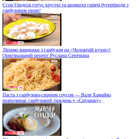
Єгор Гордєєв готує хрусткі та ароматні гарячі бутерброди з
гарбузовим пюре!
Ліпимо вареники з гарбузом на «Чоловічій кухні»!
Оригінальний рецепт Руслана Сенічкіна
Паста з гарбузово-сирним соусом — Валя Хамайко
розпочинає гарбузовий тиждень у «Сніданку»