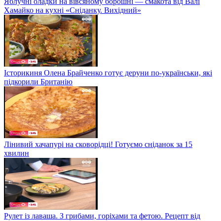
Яблучні оладки на вівсяному борошні — смакота від Валі
Хамайко на кухні «Сніданку. Вихідний»
Історикиня Олена Брайченко готує деруни по-українськи, які
підкорили Британію
Лінивий хачапурі на сковорідці! Готуємо сніданок за 15
хвилин
Рулет із лаваша. З грибами, горіхами та фетою. Рецепт від