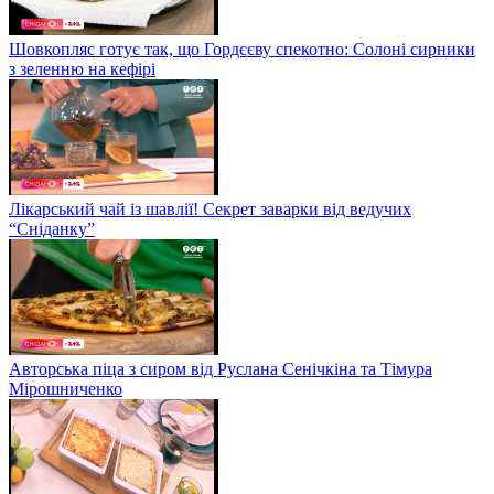
Шовкопляс готує так, що Гордєєву спекотно: Солоні сирники
з зеленню на кефірі
Лікарський чай із шавлії! Секрет заварки від ведучих
“Сніданку”
Авторська піца з сиром від Руслана Сенічкіна та Тімура
Мірошниченко