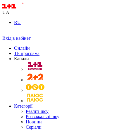
UA
RU
Вхід в кабінет
Онлайн
ТБ програма
Канали
Категорії
Реаліті-шоу
Розважальні шоу
Новини
Серіали