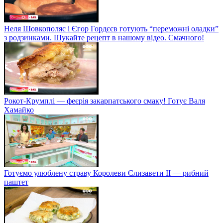
Неля Шовкополяс і Єгор Гордєєв готують “переможні оладки”
з родзинками. Шукайте рецепт в нашому відео. Смачного!
Рокот-Крумплі — феєрія закарпатського смаку! Готує Валя
Хамайко
Готуємо улюблену страву Королеви Єлизавети II — рибний
паштет