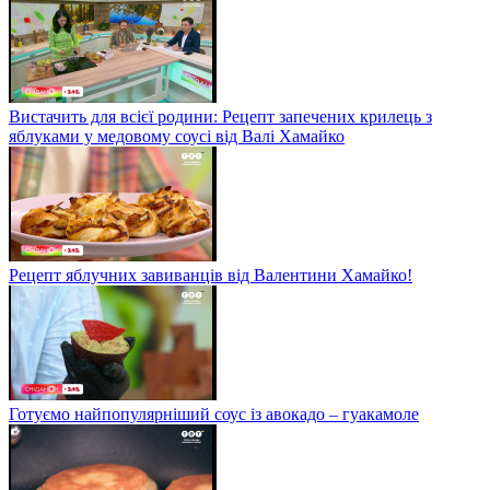
Вистачить для всієї родини: Рецепт запечених крилець з
яблуками у медовому соусі від Валі Хамайко
Рецепт яблучних завиванців від Валентини Хамайко!
Готуємо найпопулярніший соус із авокадо – гуакамоле