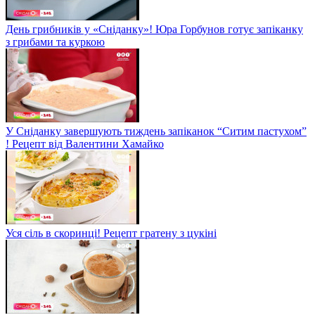
День грибників у «Сніданку»! Юра Горбунов готує запіканку
з грибами та куркою
У Сніданку завершують тиждень запіканок “Ситим пастухом”
! Рецепт від Валентини Хамайко
Уся сіль в скоринці! Рецепт гратену з цукіні