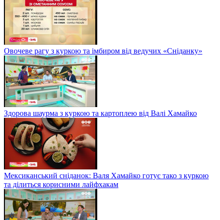
Овочеве рагу з куркою та імбиром від ведучих «Сніданку»
Здорова шаурма з куркою та картоплею від Валі Хамайко
Мексиканський сніданок: Валя Хамайко готує тако з куркою
та ділиться корисними лайфхакам