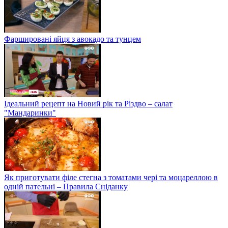
Фаршировані яйця з авокадо та тунцем
Ідеальний рецепт на Новий рік та Різдво – салат
"Мандаринки"
Як приготувати філе стегна з томатами чері та моцареллою в
одній пательні – Правила Сніданку