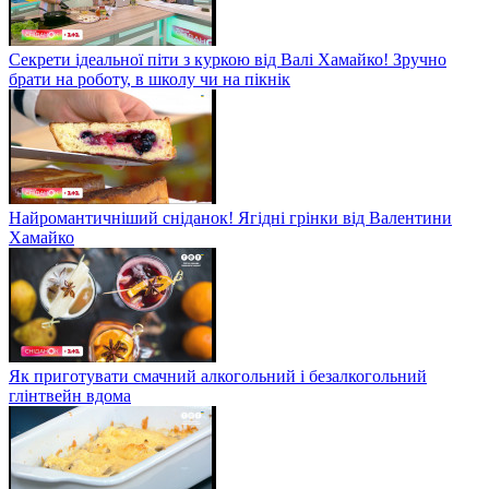
Секрети ідеальної піти з куркою від Валі Хамайко! Зручно
брати на роботу, в школу чи на пікнік
Найромантичніший сніданок! Ягідні грінки від Валентини
Хамайко
Як приготувати смачний алкогольний і безалкогольний
глінтвейн вдома