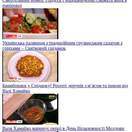
Смертельний номер: Гордєєв і Мірошниченко смажать яйця в
паніровці
Українська паляниця з традиційним грузинським салатом з
горіхами – Святковий сніданок
Брамбораки у Сніданку! Рецепт дерунів з м’ясом та пивом від
Валі Хамайко
Валя Хамайко маринує перці в День Незалежності Молдови