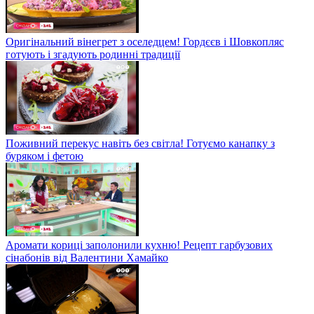
Оригінальний вінегрет з оселедцем! Гордєєв і Шовкопляс
готують і згадують родинні традиції
Поживний перекус навіть без світла! Готуємо канапку з
буряком і фетою
Аромати кориці заполонили кухню! Рецепт гарбузових
сінабонів від Валентини Хамайко