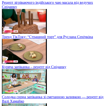
Рецепт зігріваючого індійського чаю масала від ведучих
Сніданку
Тренд ТікТоку: “Страшний торт” для Руслана Сенічкіна
Куряча запіканка – рецепт від Сніданку
Солодка сирна запіканка зі сметанною заливкою — рецепт від
Валі Хамайко