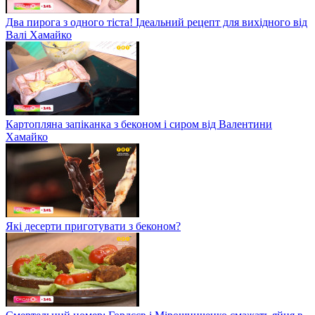
Два пирога з одного тіста! Ідеальний рецепт для вихідного від
Валі Хамайко
Картопляна запіканка з беконом і сиром від Валентини
Хамайко
Які десерти приготувати з беконом?