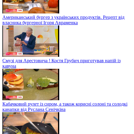
Американський бургер з українських продуктів. Рецепт від
власника бургерної Ігоря Авраменка
Смузі для Арестовича ! Костя Грубич приготував напій із
кавуна
Кабачковий рулет із сиром, а також корисні солоні та солодкі
канапки від Руслана Сенічкіна