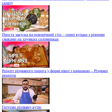
салату
Проста закуска на новорічний стіл – сирні кульки з різними
смаками на хрумких соломинках
Рецепт різдвяного пирога у формі вівці з начинкою – Різдвяні
рецепти
Готуємо різдвяну кутю