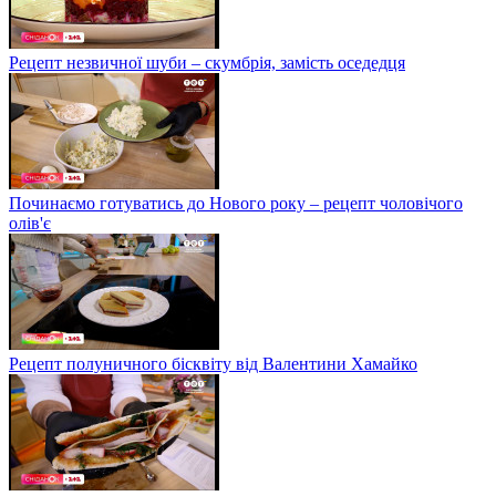
Рецепт незвичної шуби – скумбрія, замість оседедця
Починаємо готуватись до Нового року – рецепт чоловічого
олів'є
Рецепт полуничного бісквіту від Валентини Хамайко