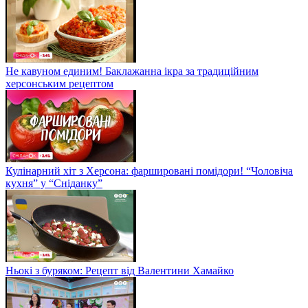
Не кавуном единим! Баклажанна ікра за традиційним
херсонським рецептом
Кулінарний хіт з Херсона: фаршировані помідори! “Чоловіча
кухня” у “Сніданку”
Ньокі з буряком: Рецепт від Валентини Хамайко