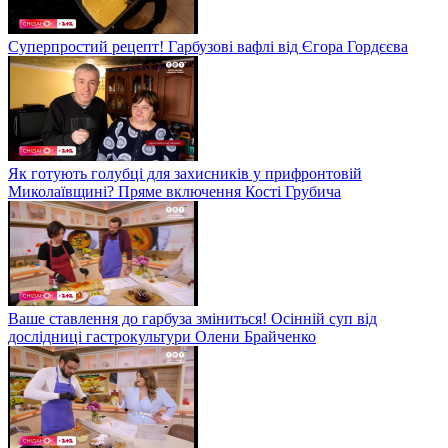
Суперпростий рецепт! Гарбузові вафлі від Єгора Гордєєва
Як готують голубці для захисників у прифронтовій
Миколаївщині? Пряме включення Кості Грубича
Ваше ставлення до гарбуза зміниться! Осінній суп від
дослідниці гастрокультури Олени Брайченко