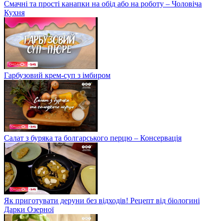
Смачні та прості канапки на обід або на роботу – Чоловіча
Кухня
Гарбузовий крем-суп з імбиром
Салат з буряка та болгарського перцю – Консервація
Як приготувати деруни без відходів! Рецепт від біологині
Дарки Озерної