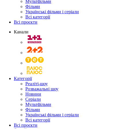
Мультфільми
Фільми
Українські фільми і серіали
Всі категорії
Всі проєкти
Канали
Категорії
Реаліті-шоу
Розважальні шоу
Новини
Серіали
Мультфільми
Фільми
Українські фільми і серіали
Всі категорії
Всі проєкти