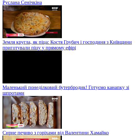
Руслана Сенічкіна
Земля кругла, як піца: Костя Грубич і господиня з Київщини
приготували піцу у прямому ефірі
Маленький понеділковий бутербродик! Готуємо канапку зі
шпротами
Сирне печиво з горіхами від Валентини Хамайко