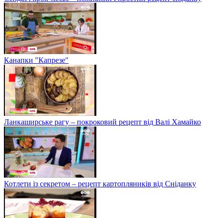
Канапки "Капрезе"
Ланкаширське рагу – покроковий рецепт від Валі Хамайко
Котлети із секретом – рецепт картопляників від Сніданку