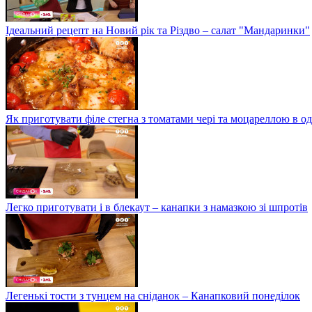
Ідеальний рецепт на Новий рік та Різдво – салат "Мандаринки"
Як приготувати філе стегна з томатами чері та моцареллою в о
Легко приготувати і в блекаут – канапки з намазкою зі шпротів
Легенькі тости з тунцем на сніданок – Канапковий понеділок