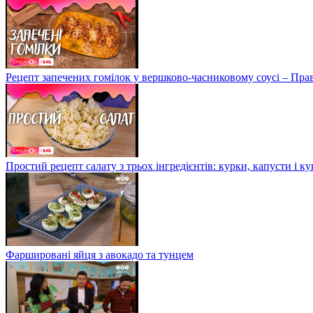
Рецепт запечених гомілок у вершково-часниковому соусі – Пра
Простий рецепт салату з трьох інгредієнтів: курки, капусти і к
Фаршировані яйця з авокадо та тунцем