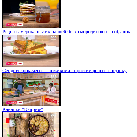
Рецепт американських панкейків зі смородиною на сніданок
Сендвіч крок-месьє – поживний і простий рецепт сніданку
Канапки "Капрезе"