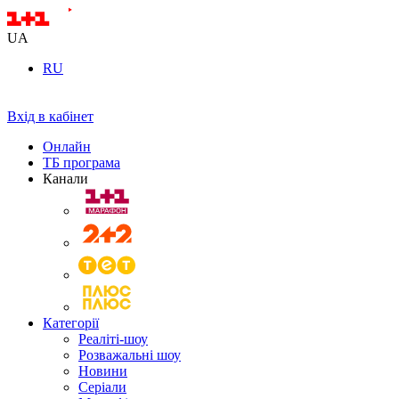
UA
RU
Вхід в кабінет
Онлайн
ТБ програма
Канали
Категорії
Реаліті-шоу
Розважальні шоу
Новини
Серіали