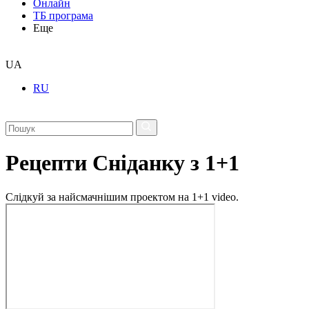
Онлайн
ТБ програма
Еще
UA
RU
Рецепти Сніданку з 1+1
Слідкуй за найсмачнішим проектом на 1+1 video.