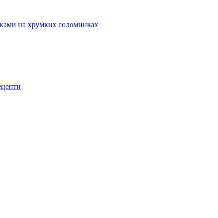
маками на хрумких соломинках
рецепти