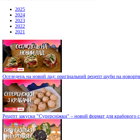
2025
2024
2023
2022
2021
Оселедець на новий лад: оригінальний рецепт шуби на новоріч
Рецепт закуски "Суперсніжки" – новий формат для крабового с