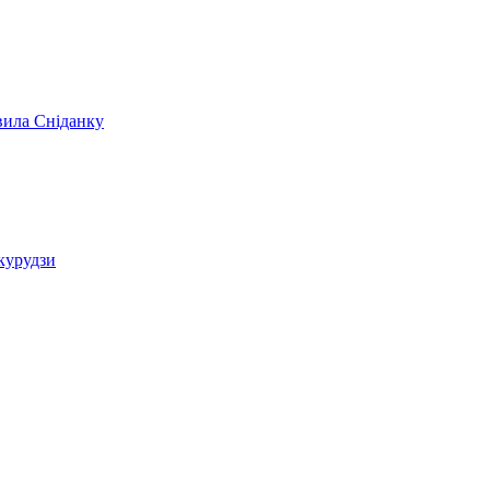
вила Сніданку
укурудзи