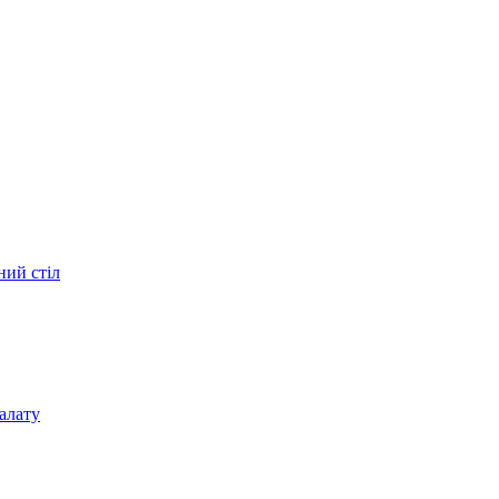
ний стіл
алату