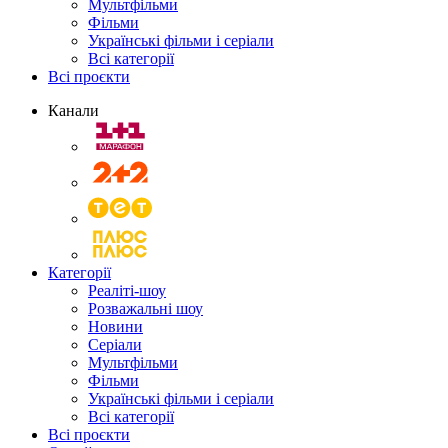
Мультфільми
Фільми
Українські фільми і серіали
Всі категорії
Всі проєкти
Канали
Категорії
Реаліті-шоу
Розважальні шоу
Новини
Серіали
Мультфільми
Фільми
Українські фільми і серіали
Всі категорії
Всі проєкти