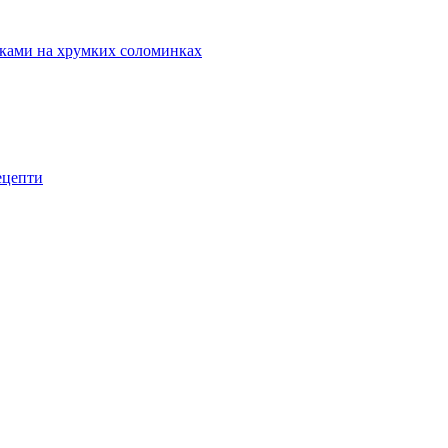
маками на хрумких соломинках
рецепти