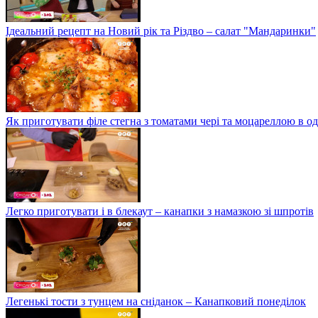
Ідеальний рецепт на Новий рік та Різдво – салат "Мандаринки"
Як приготувати філе стегна з томатами чері та моцареллою в о
Легко приготувати і в блекаут – канапки з намазкою зі шпротів
Легенькі тости з тунцем на сніданок – Канапковий понеділок