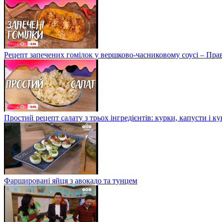
Рецепт запечених гомілок у вершково-часниковому соусі – Пра
Простий рецепт салату з трьох інгредієнтів: курки, капусти і к
Фаршировані яйця з авокадо та тунцем