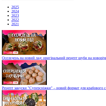
2025
2024
2023
2022
2021
Оселедець на новий лад: оригінальний рецепт шуби на новоріч
Рецепт закуски "Суперсніжки" – новий формат для крабового с