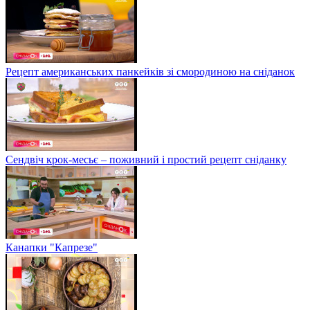
Рецепт американських панкейків зі смородиною на сніданок
Сендвіч крок-месьє – поживний і простий рецепт сніданку
Канапки "Капрезе"