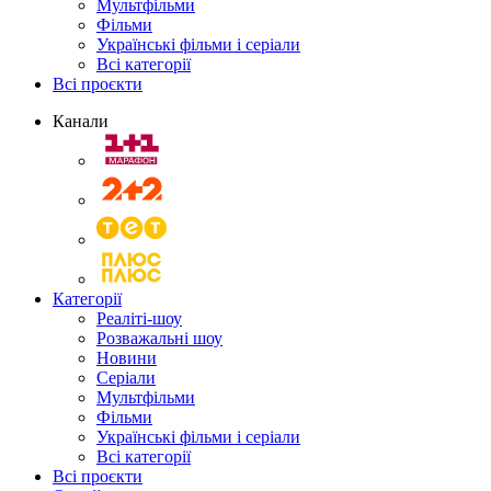
Мультфільми
Фільми
Українські фільми і серіали
Всі категорії
Всі проєкти
Канали
Категорії
Реаліті-шоу
Розважальні шоу
Новини
Серіали
Мультфільми
Фільми
Українські фільми і серіали
Всі категорії
Всі проєкти