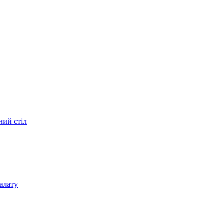
ний стіл
алату