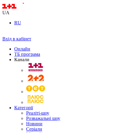
UA
RU
Вхід в кабінет
Онлайн
ТБ програма
Канали
Категорії
Реаліті-шоу
Розважальні шоу
Новини
Серіали