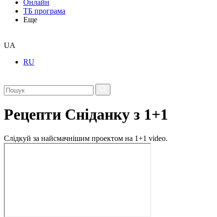
Онлайн
ТБ програма
Еще
UA
RU
Рецепти Сніданку з 1+1
Слідкуй за найсмачнішим проектом на 1+1 video.