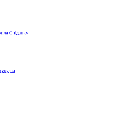
вила Сніданку
укурудзи