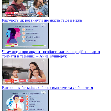
Рішучість: як розвинути цю якість та де її межа
Чому люди приховують особисте життя і що дійсно варто
тримати в таємниці – Анна Кушнерук
Вигорання батьків: які його симптоми та як боротися