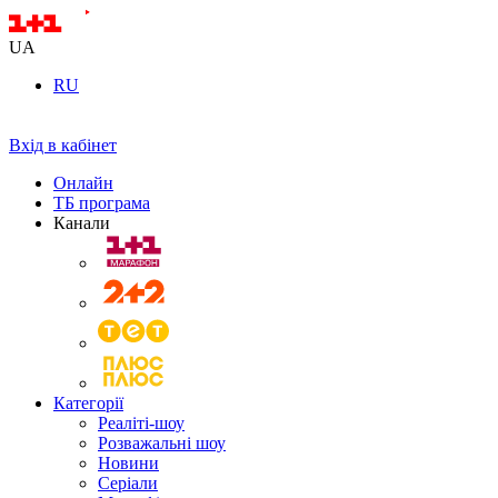
UA
RU
Вхід в кабінет
Онлайн
ТБ програма
Канали
Категорії
Реаліті-шоу
Розважальні шоу
Новини
Серіали