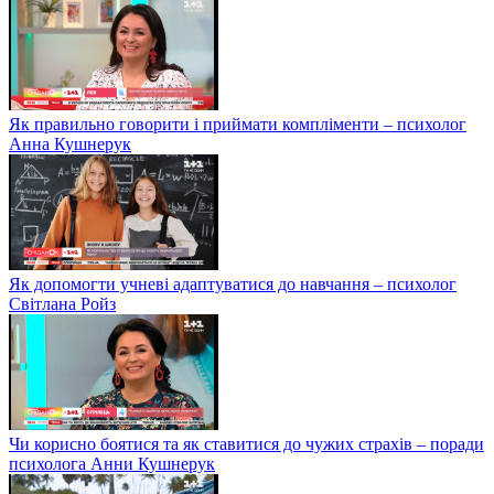
Як правильно говорити і приймати компліменти – психолог
Анна Кушнерук
Як допомогти учневі адаптуватися до навчання – психолог
Світлана Ройз
Чи корисно боятися та як ставитися до чужих страхів – поради
психолога Анни Кушнерук