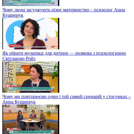
Чому люди засуджують пізнє материнство – психолог Анна
Кушнерук
Як обрати мультики для дитини — розмова з психологинею
Світланою Ройз
Чому ми повторюємо один і той самий сценарій у стосунках –
Анна Кушнерук