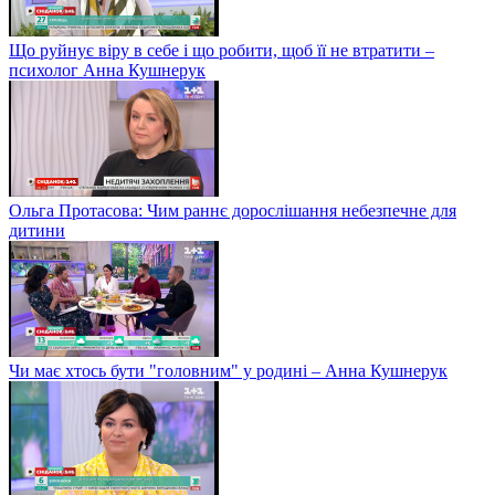
Що руйнує віру в себе і що робити, щоб її не втратити –
психолог Анна Кушнерук
Ольга Протасова: Чим раннє дорослішання небезпечне для
дитини
Чи має хтось бути "головним" у родині – Анна Кушнерук