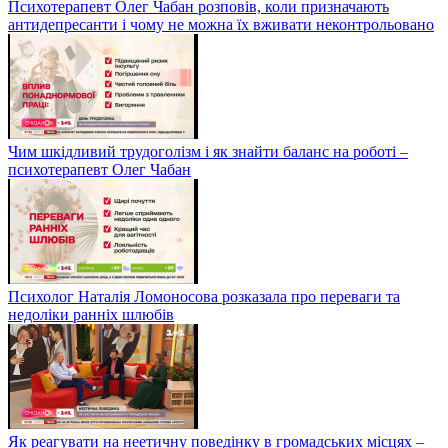
Психотерапевт Олег Чабан розповів, коли призначають
антидепресанти і чому не можна їх вживати неконтрольовано
Чим шкідливий трудоголізм і як знайти баланс на роботі –
психотерапевт Олег Чабан
Психолог Наталія Ломоносова розказала про переваги та
недоліки ранніх шлюбів
Як реагувати на неетичну поведінку в громадських місцях –