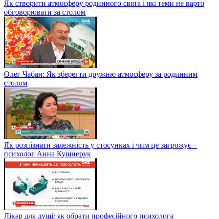
Як створити атмосферу родинного свята і які теми не варто
обговорювати за столом
Олег Чабан: Як зберегти дружню атмосферу за родинним
столом
Як розпізнати залежність у стосунках і чим це загрожує –
психолог Анна Кушнерук
Лікар для душі: як обрати професійного психолога