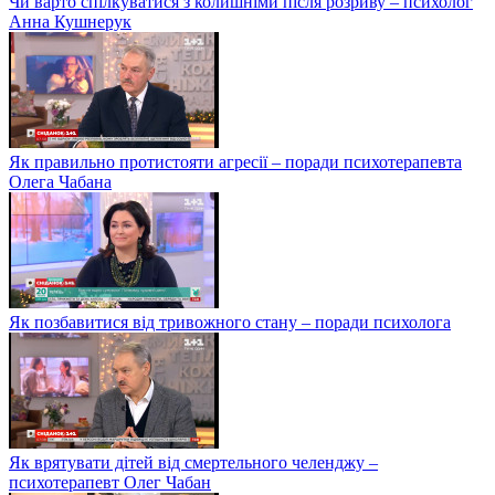
Чи варто спілкуватися з колишніми після розриву – психолог
Анна Кушнерук
Як правильно протистояти агресії – поради психотерапевта
Олега Чабана
Як позбавитися від тривожного стану – поради психолога
Як врятувати дітей від смертельного челенджу –
психотерапевт Олег Чабан