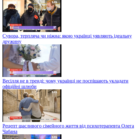
Сувора, терпляча чи ніжна: якою українці уявляють ідеальну
дружину
Весілля не в тренді: чому українці не поспішають укладати
офіційні шлюби
Рецепт щасливого сімейного життя від психотерапевта Олега
Чабана