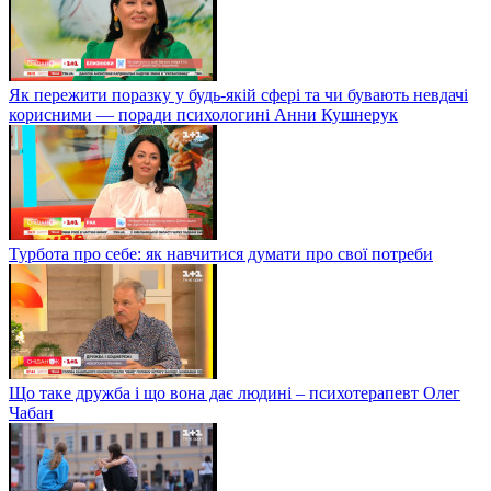
Як пережити поразку у будь-якій сфері та чи бувають невдачі
корисними — поради психологині Анни Кушнерук
Турбота про себе: як навчитися думати про свої потреби
Що таке дружба і що вона дає людині – психотерапевт Олег
Чабан