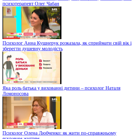
психотерапевт Олег Чабан
Психолог Анна Кушнерук розказала, як сприймати свій вік і
зберегти душевну молодість
Яка роль батька у вихованні дитини – психолог Наталя
Ломоносова
Психолог Олена Любченко: як жити по-справжньому
яскравим життям