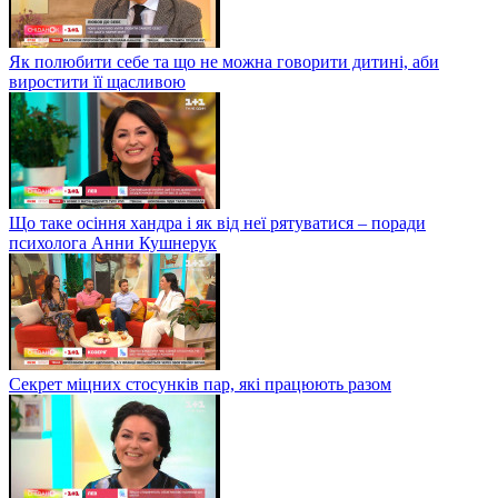
Як полюбити себе та що не можна говорити дитині, аби
виростити її щасливою
Що таке осіння хандра і як від неї рятуватися – поради
психолога Анни Кушнерук
Секрет міцних стосунків пар, які працюють разом