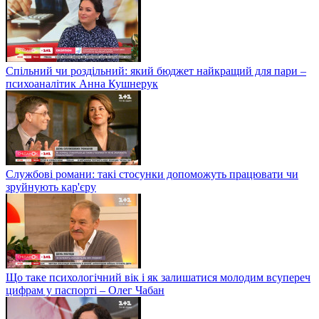
Спільний чи роздільний: який бюджет найкращий для пари –
психоаналітик Анна Кушнерук
Службові романи: такі стосунки допоможуть працювати чи
зруйнують кар'єру
Що таке психологічний вік і як залишатися молодим всупереч
цифрам у паспорті – Олег Чабан