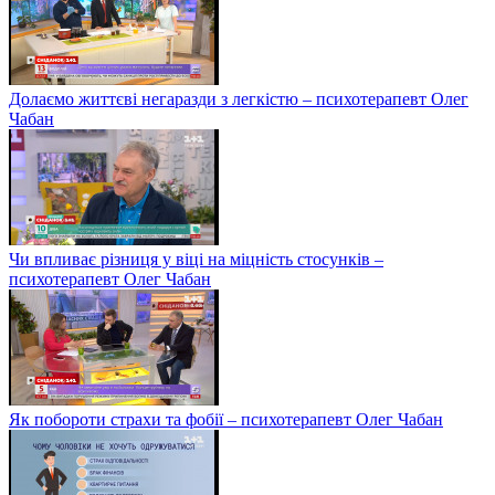
Долаємо життєві негаразди з легкістю – психотерапевт Олег
Чабан
Чи впливає різниця у віці на міцність стосунків –
психотерапевт Олег Чабан
Як побороти страхи та фобії – психотерапевт Олег Чабан