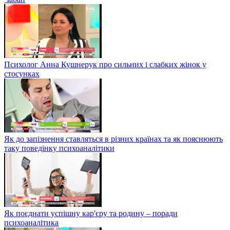
Психолог Анна Кушнерук про сильних і слабких жінок у
стосунках
Як до запізнення ставляться в різних країнах та як пояснюють
таку поведінку психоаналітики
Як поєднати успішну кар'єру та родину – поради
психоаналітика