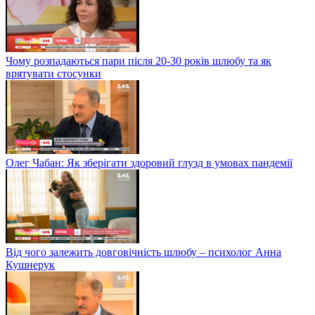
Чому розпадаються пари після 20-30 років шлюбу та як
врятувати стосунки
Олег Чабан: Як зберігати здоровий глузд в умовах пандемії
Від чого залежить довговічність шлюбу – психолог Анна
Кушнерук