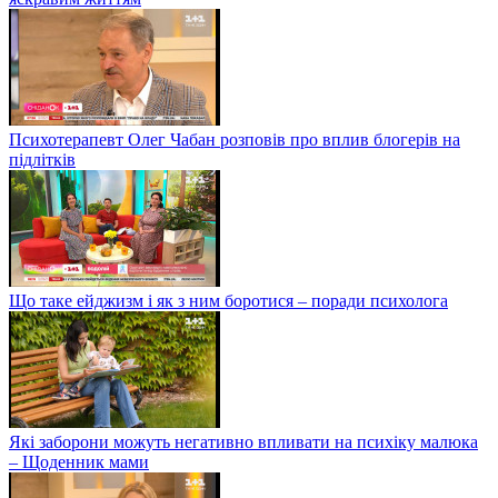
Психотерапевт Олег Чабан розповів про вплив блогерів на
підлітків
Що таке ейджизм і як з ним боротися – поради психолога
Які заборони можуть негативно впливати на психіку малюка
– Щоденник мами