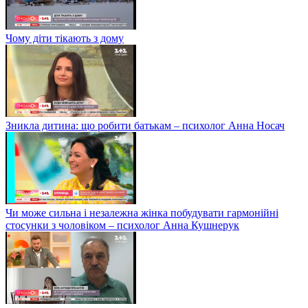
Чому діти тікають з дому
Зникла дитина: що робити батькам – психолог Анна Носач
Чи може сильна і незалежна жінка побудувати гармонійні
стосунки з чоловіком – психолог Анна Кушнерук