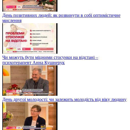
День позитивних людей: як розвинути в собі оптимістичне
мислення
Чи можуть бути міцними стосунки на відстані –
психотерапевт Анна Кушнерук
День другої молодості: чи залежить молодість від віку людину