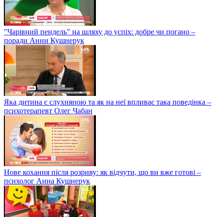
"Чарівний пендель" на шляху до успіх: добре чи погано –
поради Анни Кушнерук
Яка дитина є слухняною та як на неї впливає така поведінка –
психотерапевт Олег Чабан
Нове кохання після розриву: як відчути, що ви вже готові –
психолог Анна Кушнерук