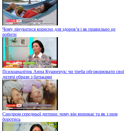
Чому лінуватися корисно для здоров’я і як правильно це
робити
Психоаналітик Анна Кушнерук: чи треба обговорювати свої
дитячі образи з батьками
Синдром середньої дитини: чому він виникає та як з ним
боротись