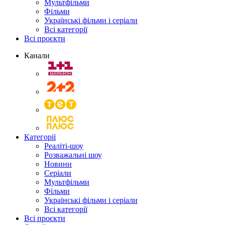
Мультфільми
Фільми
Українські фільми і серіали
Всі категорії
Всі проєкти
Канали
Категорії
Реаліті-шоу
Розважальні шоу
Новини
Серіали
Мультфільми
Фільми
Українські фільми і серіали
Всі категорії
Всі проєкти