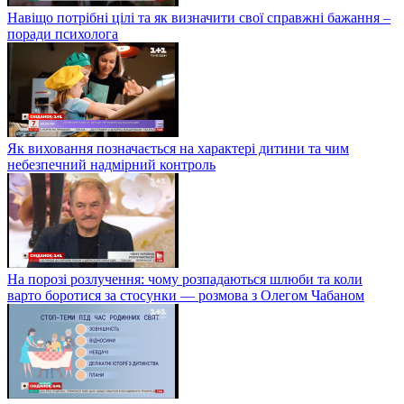
Навіщо потрібні цілі та як визначити свої справжні бажання –
поради психолога
Як виховання позначається на характері дитини та чим
небезпечний надмірний контроль
На порозі розлучення: чому розпадаються шлюби та коли
варто боротися за стосунки — розмова з Олегом Чабаном