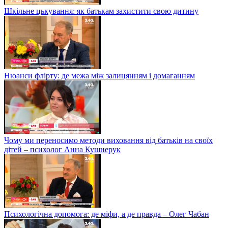
Шкільне цькування: як батькам захистити свою дитину
Нюанси флірту: де межа між залицянням і домаганням
Чому ми переносимо методи виховання від батьків на своїх
дітей – психолог Анна Кушнерук
Психологічна допомога: де міфи, а де правда – Олег Чабан