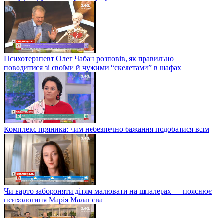
Психотерапевт Олег Чабан розповів, як правильно
поводитися зі своїми й чужими “скелетами” в шафах
Комплекс пряника: чим небезпечно бажання подобатися всім
Чи варто забороняти дітям малювати на шпалерах — пояснює
психологиня Марія Маланєва