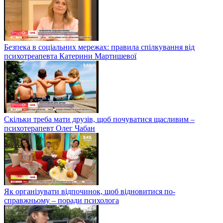
Безпека в соціальних мережах: правила спілкування від
психотреапевта Катерини Мартишевої
Скільки треба мати друзів, щоб почуватися щасливим –
психотерапевт Олег Чабан
Як організувати відпочинок, щоб відновитися по-
справжньому – поради психолога