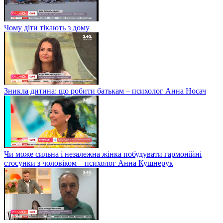
Чому діти тікають з дому
Зникла дитина: що робити батькам – психолог Анна Носач
Чи може сильна і незалежна жінка побудувати гармонійні
стосунки з чоловіком – психолог Анна Кушнерук