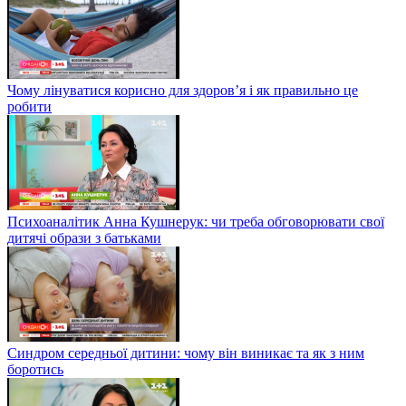
Чому лінуватися корисно для здоров’я і як правильно це
робити
Психоаналітик Анна Кушнерук: чи треба обговорювати свої
дитячі образи з батьками
Синдром середньої дитини: чому він виникає та як з ним
боротись