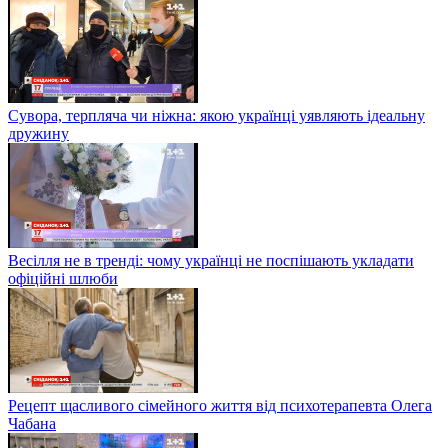
Сувора, терпляча чи ніжна: якою українці уявляють ідеальну
дружину
Весілля не в тренді: чому українці не поспішають укладати
офіційні шлюби
Рецепт щасливого сімейного життя від психотерапевта Олега
Чабана