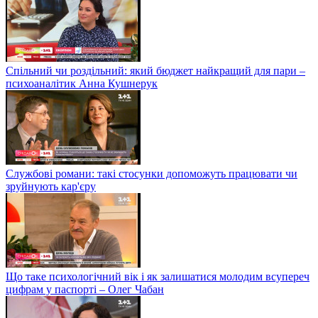
Спільний чи роздільний: який бюджет найкращий для пари –
психоаналітик Анна Кушнерук
Службові романи: такі стосунки допоможуть працювати чи
зруйнують кар'єру
Що таке психологічний вік і як залишатися молодим всупереч
цифрам у паспорті – Олег Чабан