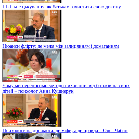
Шкільне цькування: як батькам захистити свою дитину
Нюанси флірту: де межа між залицянням і домаганням
Чому ми переносимо методи виховання від батьків на своїх
дітей – психолог Анна Кушнерук
Психологічна допомога: де міфи, а де правда – Олег Чабан