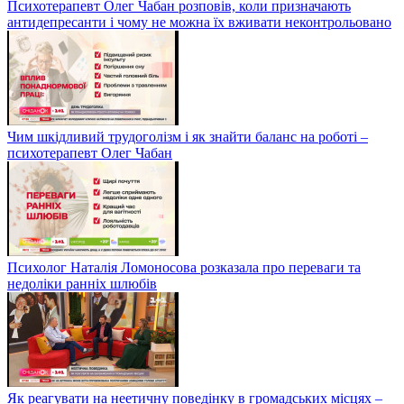
Психотерапевт Олег Чабан розповів, коли призначають
антидепресанти і чому не можна їх вживати неконтрольовано
Чим шкідливий трудоголізм і як знайти баланс на роботі –
психотерапевт Олег Чабан
Психолог Наталія Ломоносова розказала про переваги та
недоліки ранніх шлюбів
Як реагувати на неетичну поведінку в громадських місцях –