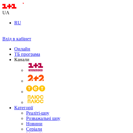
UA
RU
Вхід в кабінет
Онлайн
ТБ програма
Канали
Категорії
Реаліті-шоу
Розважальні шоу
Новини
Серіали