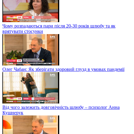
Чому розпадаються пари після 20-30 років шлюбу та як
врятувати стосунки
Олег Чабан: Як зберігати здоровий глузд в умовах пандемії
Від чого залежить довговічність шлюбу – психолог Анна
Кушнерук