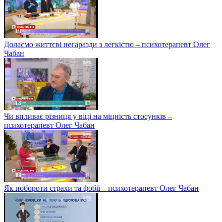
Долаємо життєві негаразди з легкістю – психотерапевт Олег
Чабан
Чи впливає різниця у віці на міцність стосунків –
психотерапевт Олег Чабан
Як побороти страхи та фобії – психотерапевт Олег Чабан