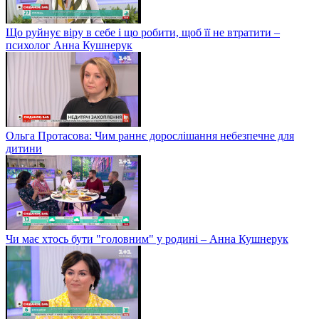
Що руйнує віру в себе і що робити, щоб її не втратити –
психолог Анна Кушнерук
Ольга Протасова: Чим раннє дорослішання небезпечне для
дитини
Чи має хтось бути "головним" у родині – Анна Кушнерук