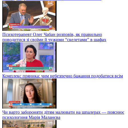
Психотерапевт Олег Чабан розповів, як правильно
поводитися зі своїми й чужими “скелетами” в шафах
Комплекс пряника: чим небезпечно бажання подобатися всім
Чи варто забороняти дітям малювати на шпалерах — пояснює
психологиня Марія Маланєва