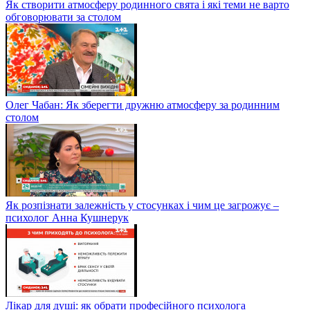
Як створити атмосферу родинного свята і які теми не варто
обговорювати за столом
Олег Чабан: Як зберегти дружню атмосферу за родинним
столом
Як розпізнати залежність у стосунках і чим це загрожує –
психолог Анна Кушнерук
Лікар для душі: як обрати професійного психолога