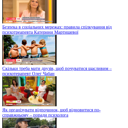
Безпека в соціальних мережах: правила спілкування від
психотреапевта Катерини Мартишевої
Скільки треба мати друзів, щоб почуватися щасливим –
психотерапевт Олег Чабан
Як організувати відпочинок, щоб відновитися по-
справжньому – поради психолога