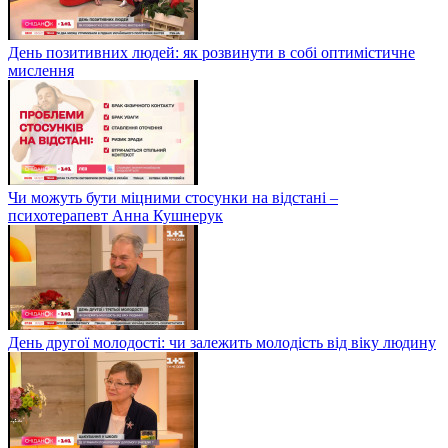
День позитивних людей: як розвинути в собі оптимістичне
мислення
Чи можуть бути міцними стосунки на відстані –
психотерапевт Анна Кушнерук
День другої молодості: чи залежить молодість від віку людину