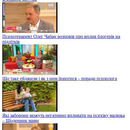
Психотерапевт Олег Чабан розповів про вплив блогерів на
підлітків
Що таке ейджизм і як з ним боротися – поради психолога
Які заборони можуть негативно впливати на психіку малюка
– Щоденник мами