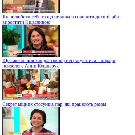
Як полюбити себе та що не можна говорити дитині, аби
виростити її щасливою
Що таке осіння хандра і як від неї рятуватися – поради
психолога Анни Кушнерук
Секрет міцних стосунків пар, які працюють разом