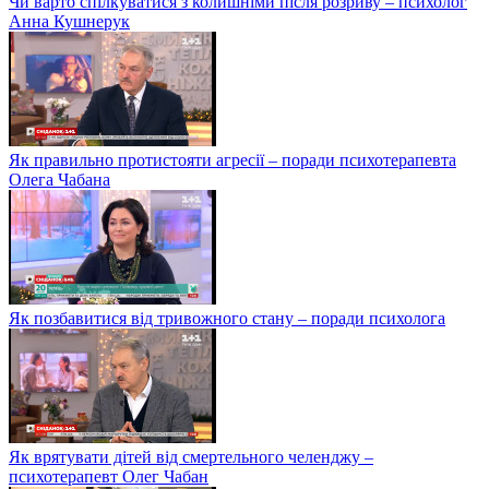
Чи варто спілкуватися з колишніми після розриву – психолог
Анна Кушнерук
Як правильно протистояти агресії – поради психотерапевта
Олега Чабана
Як позбавитися від тривожного стану – поради психолога
Як врятувати дітей від смертельного челенджу –
психотерапевт Олег Чабан