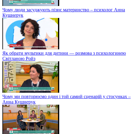
Чому люди засуджують пізнє материнство – психолог Анна
Кушнерук
Як обрати мультики для дитини — розмова з психологинею
Світланою Ройз
Чому ми повторюємо один і той самий сценарій у стосунках –
Анна Кушнерук