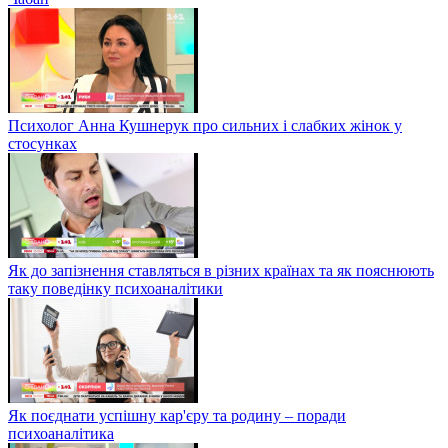
Психолог Анна Кушнерук про сильних і слабких жінок у
стосунках
Як до запізнення ставляться в різних країнах та як пояснюють
таку поведінку психоаналітики
Як поєднати успішну кар'єру та родину – поради
психоаналітика