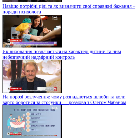
Навіщо потрібні цілі та як визначити свої справжні бажання –
поради психолога
Як виховання позначається на характері дитини та чим
небезпечний надмірний контроль
На порозі розлучення: чому розпадаються шлюби та коли
варто боротися за стосунки — розмова з Олегом Чабаном