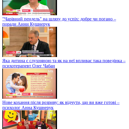
"Чарівний пендель" на шляху до успіх: добре чи погано –
поради Анни Кушнерук
Яка дитина є слухняною та як на неї впливає така поведінка –
психотерапевт Олег Чабан
Нове кохання після розриву: як відчути, що ви вже готові –
психолог Анна Кушнерук