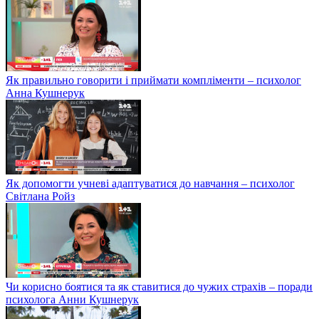
Як правильно говорити і приймати компліменти – психолог
Анна Кушнерук
Як допомогти учневі адаптуватися до навчання – психолог
Світлана Ройз
Чи корисно боятися та як ставитися до чужих страхів – поради
психолога Анни Кушнерук