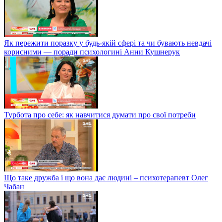
Як пережити поразку у будь-якій сфері та чи бувають невдачі
корисними — поради психологині Анни Кушнерук
Турбота про себе: як навчитися думати про свої потреби
Що таке дружба і що вона дає людині – психотерапевт Олег
Чабан