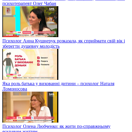
психотерапевт Олег Чабан
Психолог Анна Кушнерук розказала, як сприймати свій вік і
зберегти душевну молодість
Яка роль батька у вихованні дитини – психолог Наталя
Ломоносова
Психолог Олена Любченко: як жити по-справжньому
яскравим життям