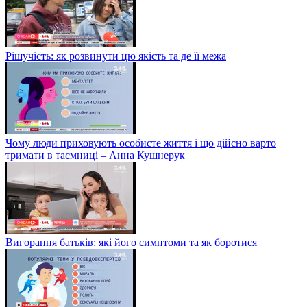
Рішучість: як розвинути цю якість та де її межа
Чому люди приховують особисте життя і що дійсно варто
тримати в таємниці – Анна Кушнерук
Вигорання батьків: які його симптоми та як боротися