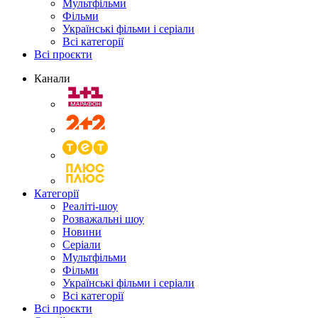
Мультфільми
Фільми
Українські фільми і серіали
Всі категорії
Всі проєкти
Канали
Категорії
Реаліті-шоу
Розважальні шоу
Новини
Серіали
Мультфільми
Фільми
Українські фільми і серіали
Всі категорії
Всі проєкти