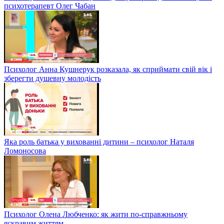
психотерапевт Олег Чабан
Психолог Анна Кушнерук розказала, як сприймати свій вік і
зберегти душевну молодість
Яка роль батька у вихованні дитини – психолог Наталя
Ломоносова
Психолог Олена Любченко: як жити по-справжньому
яскравим життям