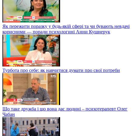
Як пережити поразку у будь-якій сфері та чи бувають невдачі
корисними — поради психологині Анни Кушнерук
Турбота про себе: як навчитися думати про свої потреби
Що таке дружба і що вона дає людині – психотерапевт Олег
Чабан