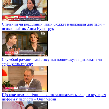
Спільний чи роздільний: який бюджет найкращий для пари –
психоаналітик Анна Кушнерук
Службові романи: такі стосунки допоможуть працювати чи
зруйнують кар'єру
Що таке психологічний вік і як залишатися молодим всупереч
цифрам у паспорті – Олег Чабан