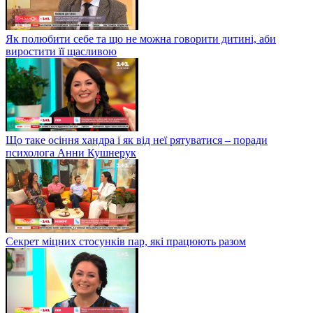
Як полюбити себе та що не можна говорити дитині, аби
виростити її щасливою
Що таке осіння хандра і як від неї рятуватися – поради
психолога Анни Кушнерук
Секрет міцних стосунків пар, які працюють разом