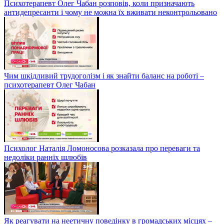
Психотерапевт Олег Чабан розповів, коли призначають
антидепресанти і чому не можна їх вживати неконтрольовано
Чим шкідливий трудоголізм і як знайти баланс на роботі –
психотерапевт Олег Чабан
Психолог Наталія Ломоносова розказала про переваги та
недоліки ранніх шлюбів
Як реагувати на неетичну поведінку в громадських місцях –