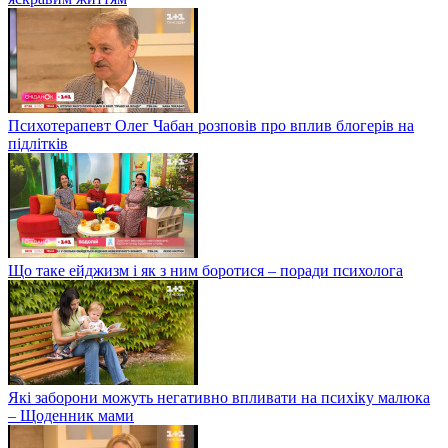
Психотерапевт Олег Чабан розповів про вплив блогерів на
підлітків
Що таке ейджизм і як з ним боротися – поради психолога
Які заборони можуть негативно впливати на психіку малюка
– Щоденник мами