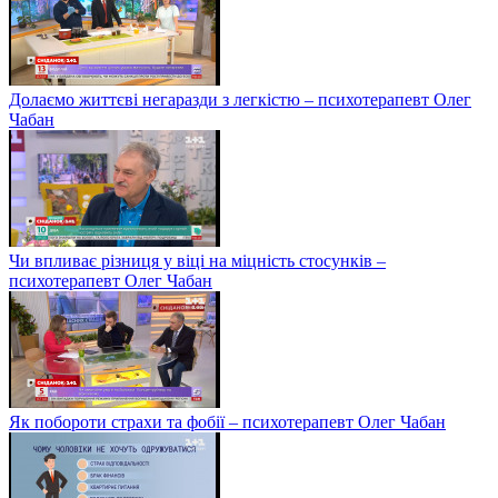
Долаємо життєві негаразди з легкістю – психотерапевт Олег
Чабан
Чи впливає різниця у віці на міцність стосунків –
психотерапевт Олег Чабан
Як побороти страхи та фобії – психотерапевт Олег Чабан