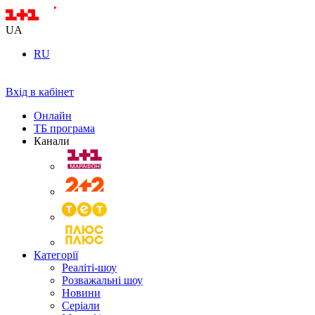
UA
RU
Вхід в кабінет
Онлайн
ТБ програма
Канали
Категорії
Реаліті-шоу
Розважальні шоу
Новини
Серіали