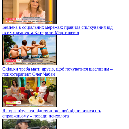
Безпека в соціальних мережах: правила спілкування від
психотреапевта Катерини Мартишевої
Скільки треба мати друзів, щоб почуватися щасливим –
психотерапевт Олег Чабан
Як організувати відпочинок, щоб відновитися по-
справжньому – поради психолога