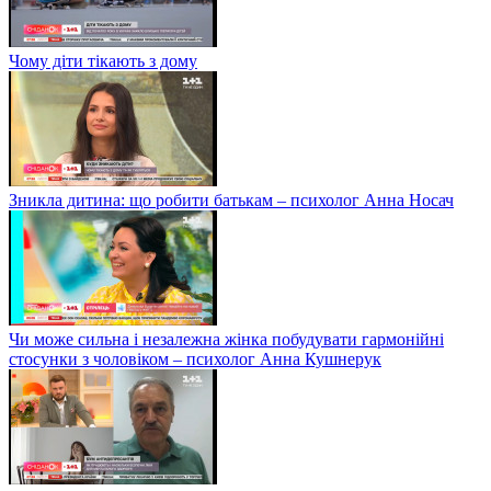
Чому діти тікають з дому
Зникла дитина: що робити батькам – психолог Анна Носач
Чи може сильна і незалежна жінка побудувати гармонійні
стосунки з чоловіком – психолог Анна Кушнерук