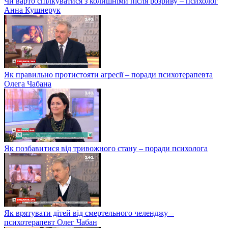
Чи варто спілкуватися з колишніми після розриву – психолог
Анна Кушнерук
Як правильно протистояти агресії – поради психотерапевта
Олега Чабана
Як позбавитися від тривожного стану – поради психолога
Як врятувати дітей від смертельного челенджу –
психотерапевт Олег Чабан