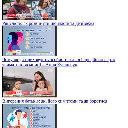
Рішучість: як розвинути цю якість та де її межа
Чому люди приховують особисте життя і що дійсно варто
тримати в таємниці – Анна Кушнерук
Вигорання батьків: які його симптоми та як боротися