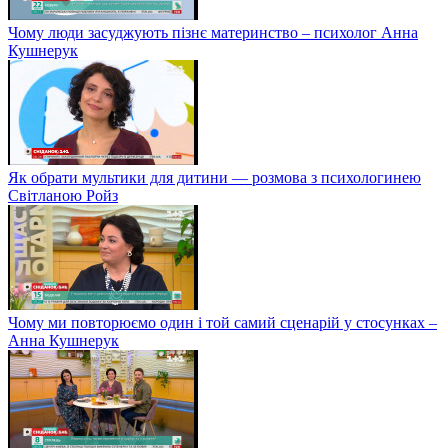
Чому люди засуджують пізнє материнство – психолог Анна
Кушнерук
Як обрати мультики для дитини — розмова з психологинею
Світланою Ройз
Чому ми повторюємо один і той самий сценарій у стосунках –
Анна Кушнерук