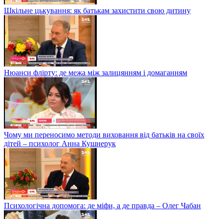
Шкільне цькування: як батькам захистити свою дитину
Нюанси флірту: де межа між залицянням і домаганням
Чому ми переносимо методи виховання від батьків на своїх
дітей – психолог Анна Кушнерук
Психологічна допомога: де міфи, а де правда – Олег Чабан