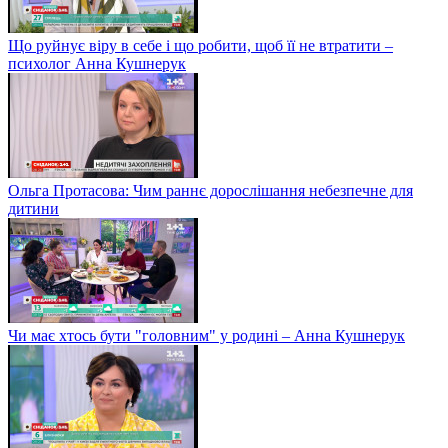
Що руйнує віру в себе і що робити, щоб її не втратити –
психолог Анна Кушнерук
Ольга Протасова: Чим раннє дорослішання небезпечне для
дитини
Чи має хтось бути "головним" у родині – Анна Кушнерук