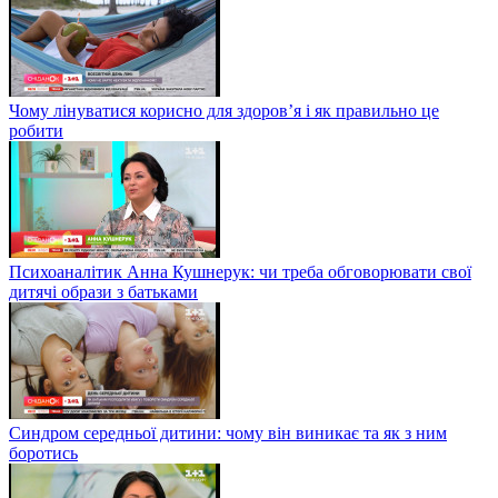
Чому лінуватися корисно для здоров’я і як правильно це
робити
Психоаналітик Анна Кушнерук: чи треба обговорювати свої
дитячі образи з батьками
Синдром середньої дитини: чому він виникає та як з ним
боротись