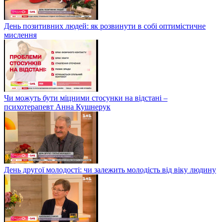
День позитивних людей: як розвинути в собі оптимістичне
мислення
Чи можуть бути міцними стосунки на відстані –
психотерапевт Анна Кушнерук
День другої молодості: чи залежить молодість від віку людину