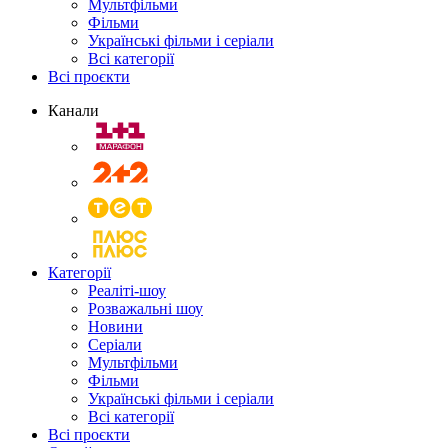
Мультфільми
Фільми
Українські фільми і серіали
Всі категорії
Всі проєкти
Канали
Категорії
Реаліті-шоу
Розважальні шоу
Новини
Серіали
Мультфільми
Фільми
Українські фільми і серіали
Всі категорії
Всі проєкти