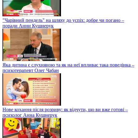
"Чарівний пендель" на шляху до успіх: добре чи погано –
поради Анни Кушнерук
Яка дитина є слухняною та як на неї впливає така поведінка –
психотерапевт Олег Чабан
Нове кохання після розриву: як відчути, що ви вже готові –
психолог Анна Кушнерук