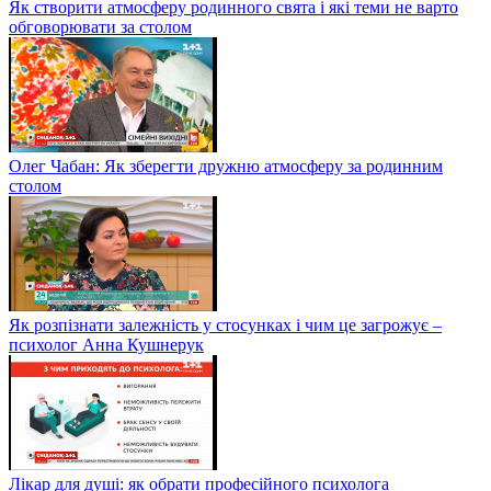
Як створити атмосферу родинного свята і які теми не варто
обговорювати за столом
Олег Чабан: Як зберегти дружню атмосферу за родинним
столом
Як розпізнати залежність у стосунках і чим це загрожує –
психолог Анна Кушнерук
Лікар для душі: як обрати професійного психолога