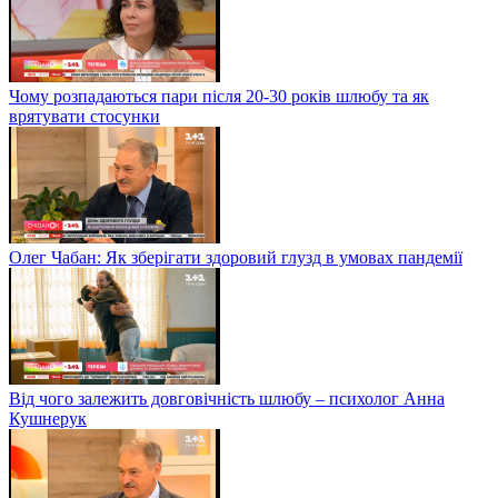
Чому розпадаються пари після 20-30 років шлюбу та як
врятувати стосунки
Олег Чабан: Як зберігати здоровий глузд в умовах пандемії
Від чого залежить довговічність шлюбу – психолог Анна
Кушнерук