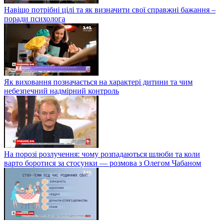
Навіщо потрібні цілі та як визначити свої справжні бажання –
поради психолога
Як виховання позначається на характері дитини та чим
небезпечний надмірний контроль
На порозі розлучення: чому розпадаються шлюби та коли
варто боротися за стосунки — розмова з Олегом Чабаном