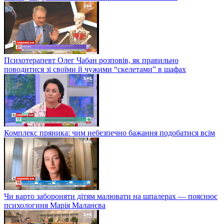
Психотерапевт Олег Чабан розповів, як правильно
поводитися зі своїми й чужими “скелетами” в шафах
Комплекс пряника: чим небезпечно бажання подобатися всім
Чи варто забороняти дітям малювати на шпалерах — пояснює
психологиня Марія Маланєва