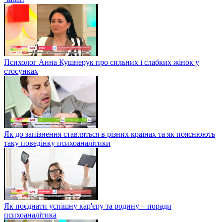
Психолог Анна Кушнерук про сильних і слабких жінок у
стосунках
Як до запізнення ставляться в різних країнах та як пояснюють
таку поведінку психоаналітики
Як поєднати успішну кар'єру та родину – поради
психоаналітика