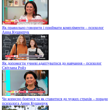
Як правильно говорити і приймати компліменти – психолог
Анна Кушнерук
Як допомогти учневі адаптуватися до навчання – психолог
Світлана Ройз
Чи корисно боятися та як ставитися до чужих страхів – поради
психолога Анни Кушнерук