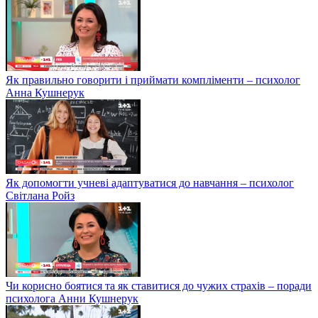
Як правильно говорити і приймати компліменти – психолог
Анна Кушнерук
Як допомогти учневі адаптуватися до навчання – психолог
Світлана Ройз
Чи корисно боятися та як ставитися до чужих страхів – поради
психолога Анни Кушнерук