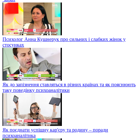
Психолог Анна Кушнерук про сильних і слабких жінок у
стосунках
Як до запізнення ставляться в різних країнах та як пояснюють
таку поведінку психоаналітики
Як поєднати успішну кар'єру та родину – поради
психоаналітика