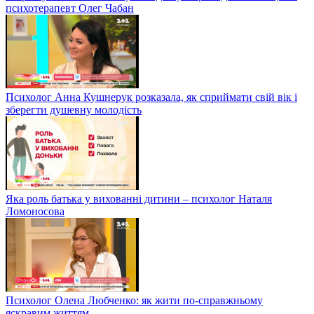
психотерапевт Олег Чабан
Психолог Анна Кушнерук розказала, як сприймати свій вік і
зберегти душевну молодість
Яка роль батька у вихованні дитини – психолог Наталя
Ломоносова
Психолог Олена Любченко: як жити по-справжньому
яскравим життям