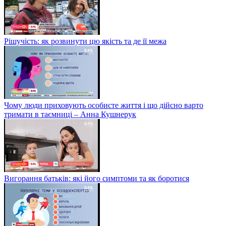
Рішучість: як розвинути цю якість та де її межа
Чому люди приховують особисте життя і що дійсно варто
тримати в таємниці – Анна Кушнерук
Вигорання батьків: які його симптоми та як боротися