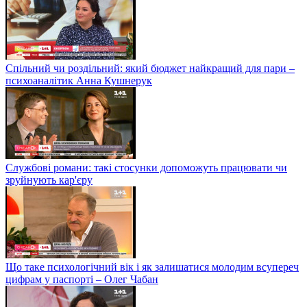
Спільний чи роздільний: який бюджет найкращий для пари –
психоаналітик Анна Кушнерук
Службові романи: такі стосунки допоможуть працювати чи
зруйнують кар'єру
Що таке психологічний вік і як залишатися молодим всупереч
цифрам у паспорті – Олег Чабан