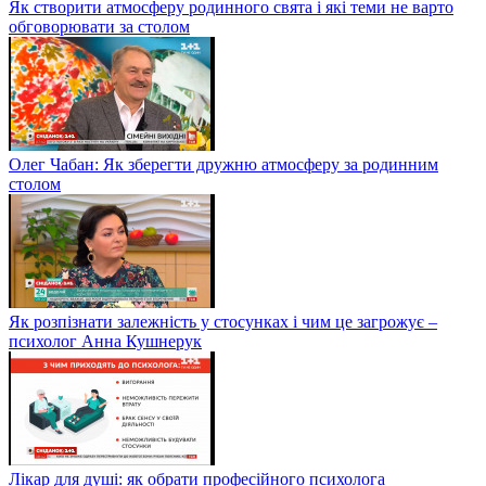
Як створити атмосферу родинного свята і які теми не варто
обговорювати за столом
Олег Чабан: Як зберегти дружню атмосферу за родинним
столом
Як розпізнати залежність у стосунках і чим це загрожує –
психолог Анна Кушнерук
Лікар для душі: як обрати професійного психолога