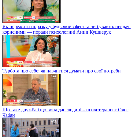
Як пережити поразку у будь-якій сфері та чи бувають невдачі
корисними — поради психологині Анни Кушнерук
Турбота про себе: як навчитися думати про свої потреби
Що таке дружба і що вона дає людині – психотерапевт Олег
Чабан