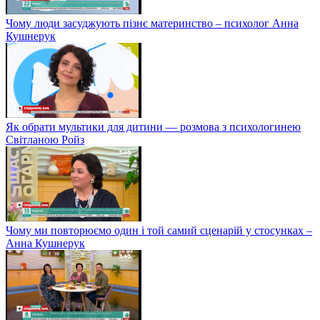
Чому люди засуджують пізнє материнство – психолог Анна
Кушнерук
Як обрати мультики для дитини — розмова з психологинею
Світланою Ройз
Чому ми повторюємо один і той самий сценарій у стосунках –
Анна Кушнерук