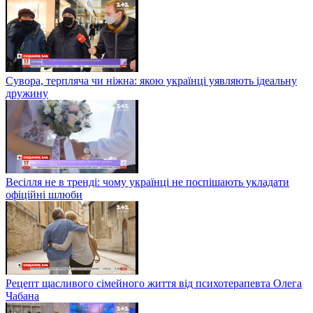
Сувора, терпляча чи ніжна: якою українці уявляють ідеальну
дружину
Весілля не в тренді: чому українці не поспішають укладати
офіційні шлюби
Рецепт щасливого сімейного життя від психотерапевта Олега
Чабана