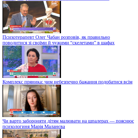
Психотерапевт Олег Чабан розповів, як правильно
поводитися зі своїми й чужими “скелетами” в шафах
Комплекс пряника: чим небезпечно бажання подобатися всім
Чи варто забороняти дітям малювати на шпалерах — пояснює
психологиня Марія Маланєва