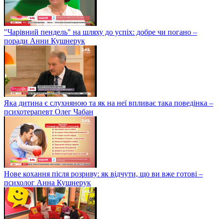
"Чарівний пендель" на шляху до успіх: добре чи погано –
поради Анни Кушнерук
Яка дитина є слухняною та як на неї впливає така поведінка –
психотерапевт Олег Чабан
Нове кохання після розриву: як відчути, що ви вже готові –
психолог Анна Кушнерук