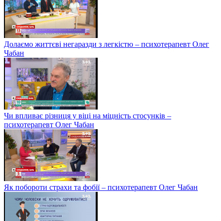
Долаємо життєві негаразди з легкістю – психотерапевт Олег
Чабан
Чи впливає різниця у віці на міцність стосунків –
психотерапевт Олег Чабан
Як побороти страхи та фобії – психотерапевт Олег Чабан