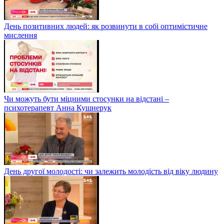
День позитивних людей: як розвинути в собі оптимістичне
мислення
Чи можуть бути міцними стосунки на відстані –
психотерапевт Анна Кушнерук
День другої молодості: чи залежить молодість від віку людину