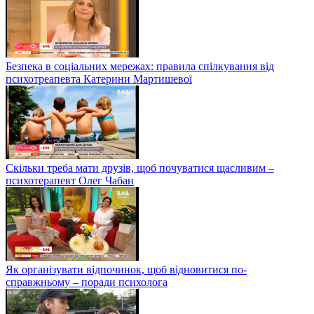
Безпека в соціальних мережах: правила спілкування від
психотреапевта Катерини Мартишевої
Скільки треба мати друзів, щоб почуватися щасливим –
психотерапевт Олег Чабан
Як організувати відпочинок, щоб відновитися по-
справжньому – поради психолога