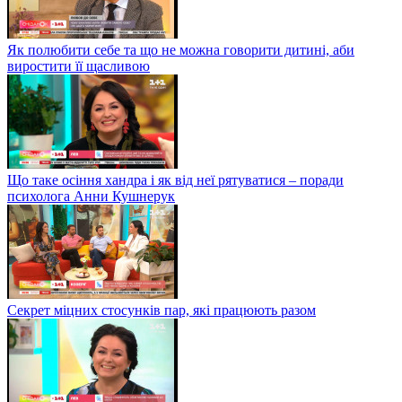
Як полюбити себе та що не можна говорити дитині, аби
виростити її щасливою
Що таке осіння хандра і як від неї рятуватися – поради
психолога Анни Кушнерук
Секрет міцних стосунків пар, які працюють разом