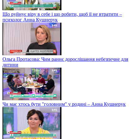
Що руйнує віру в себе і що робити, щоб її не втратити –
психолог Анна Кушнерук
Ольга Протасова: Чим раннє дорослішання небезпечне для
дитини
Чи має хтось бути "головним" у родині – Анна Кушнерук