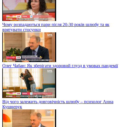
Чому розпадаються пари після 20-30 років шлюбу та як
врятувати стосунки
Олег Чабан: Як зберігати здоровий глузд в умовах пандемії
Від чого залежить довговічність шлюбу – психолог Анна
Кушнерук