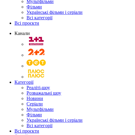
Мультфільми
Фільми
Українські фільми і серіали
Всі категорії
Всі проєкти
Канали
Категорії
Реаліті-шоу
Розважальні шоу
Новини
Серіали
Мультфільми
Фільми
Українські фільми і серіали
Всі категорії
Всі проєкти