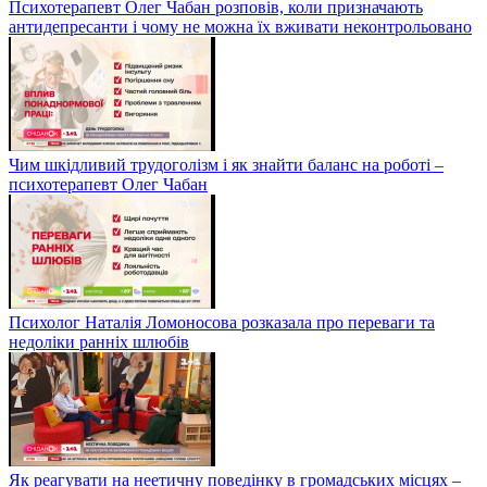
Психотерапевт Олег Чабан розповів, коли призначають
антидепресанти і чому не можна їх вживати неконтрольовано
Чим шкідливий трудоголізм і як знайти баланс на роботі –
психотерапевт Олег Чабан
Психолог Наталія Ломоносова розказала про переваги та
недоліки ранніх шлюбів
Як реагувати на неетичну поведінку в громадських місцях –