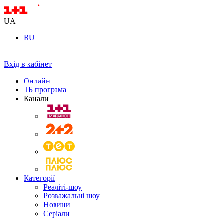
UA
RU
Вхід в кабінет
Онлайн
ТБ програма
Канали
Категорії
Реаліті-шоу
Розважальні шоу
Новини
Серіали