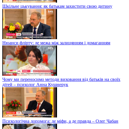
Шкільне цькування: як батькам захистити свою дитину
Нюанси флірту: де межа між залицянням і домаганням
Чому ми переносимо методи виховання від батьків на своїх
дітей – психолог Анна Кушнерук
Психологічна допомога: де міфи, а де правда – Олег Чабан