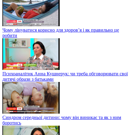
Чому лінуватися корисно для здоров’я і як правильно це
робити
Психоаналітик Анна Кушнерук: чи треба обговорювати свої
дитячі образи з батьками
Синдром середньої дитини: чому він виникає та як з ним
боротись