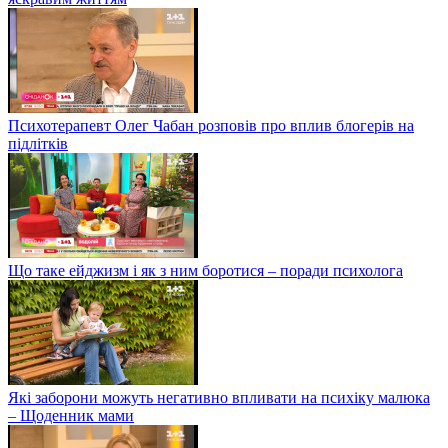
Психотерапевт Олег Чабан розповів про вплив блогерів на
підлітків
Що таке ейджизм і як з ним боротися – поради психолога
Які заборони можуть негативно впливати на психіку малюка
– Щоденник мами