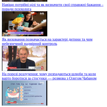
Навіщо потрібні цілі та як визначити свої справжні бажання –
поради психолога
Як виховання позначається на характері дитини та чим
небезпечний надмірний контроль
На порозі розлучення: чому розпадаються шлюби та коли
варто боротися за стосунки — розмова з Олегом Чабаном