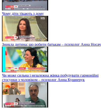
Чому діти тікають з дому
Зникла дитина: що робити батькам – психолог Анна Носач
Чи може сильна і незалежна жінка побудувати гармонійні
стосунки з чоловіком – психолог Анна Кушнерук