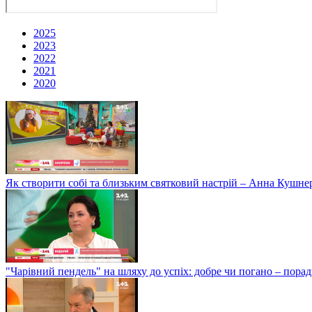
2025
2023
2022
2021
2020
Як створити собі та близьким святковий настрій – Анна Кушне
"Чарівний пендель" на шляху до успіх: добре чи погано – пор