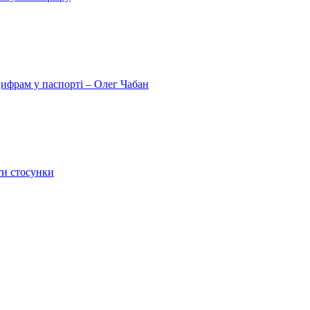
цифрам у паспорті – Олег Чабан
ти стосунки