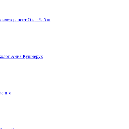
 психотерапевт Олег Чабан
сихолог Анна Кушнерук
лення