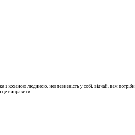
ка з коханою людиною, невпевненість у собі, відчай, вам потріб
а це виправити.