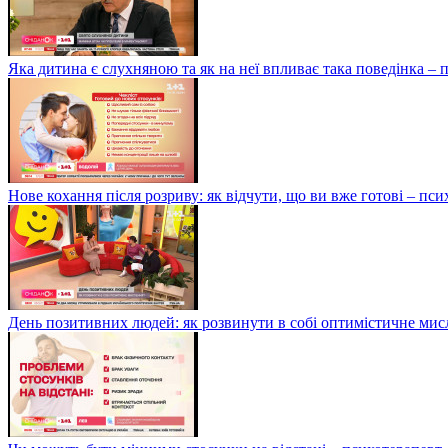
Яка дитина є слухняною та як на неї впливає така поведінка –
Нове кохання після розриву: як відчути, що ви вже готові – п
День позитивних людей: як розвинути в собі оптимістичне мис