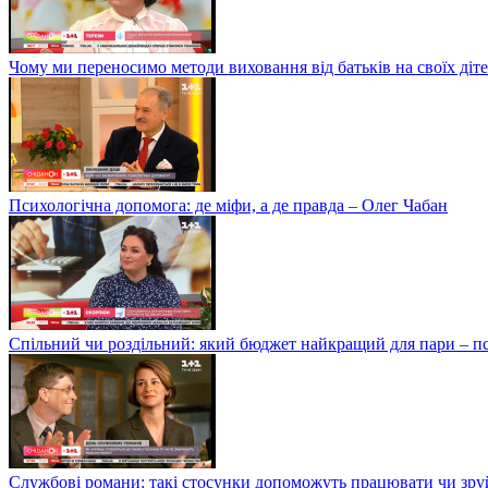
Чому ми переносимо методи виховання від батьків на своїх ді
Психологічна допомога: де міфи, а де правда – Олег Чабан
Спільний чи роздільний: який бюджет найкращий для пари – 
Службові романи: такі стосунки допоможуть працювати чи зру