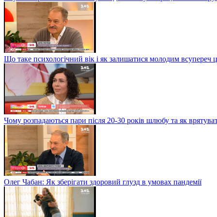
Що таке психологічний вік і як залишатися молодим всупереч 
Чому розпадаються пари після 20-30 років шлюбу та як врятува
Олег Чабан: Як зберігати здоровий глузд в умовах пандемії