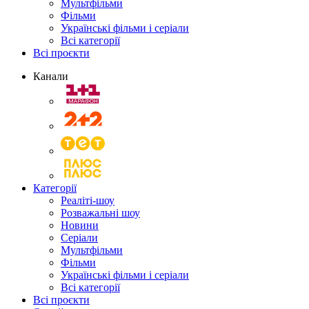
Мультфільми
Фільми
Українські фільми і серіали
Всі категорії
Всі проєкти
Канали
Категорії
Реаліті-шоу
Розважальні шоу
Новини
Серіали
Мультфільми
Фільми
Українські фільми і серіали
Всі категорії
Всі проєкти