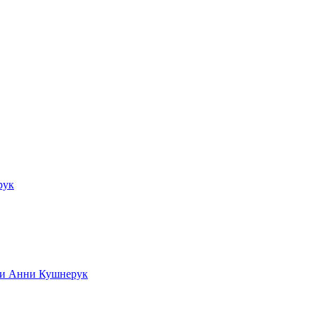
рук
ади Анни Кушнерук