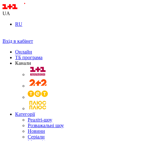
UA
RU
Вхід в кабінет
Онлайн
ТБ програма
Канали
Категорії
Реаліті-шоу
Розважальні шоу
Новини
Серіали