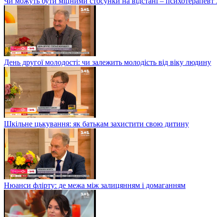
Чи можуть бути міцними стосунки на відстані – психотерапев
День другої молодості: чи залежить молодість від віку людину
Шкільне цькування: як батькам захистити свою дитину
Нюанси флірту: де межа між залицянням і домаганням