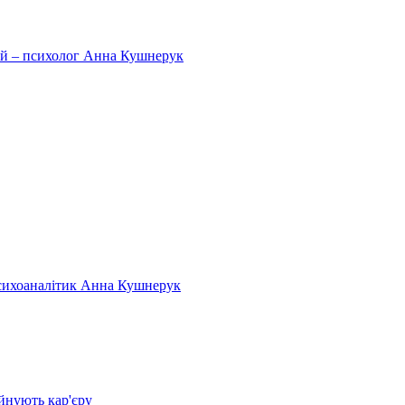
тей – психолог Анна Кушнерук
психоаналітик Анна Кушнерук
йнують кар'єру