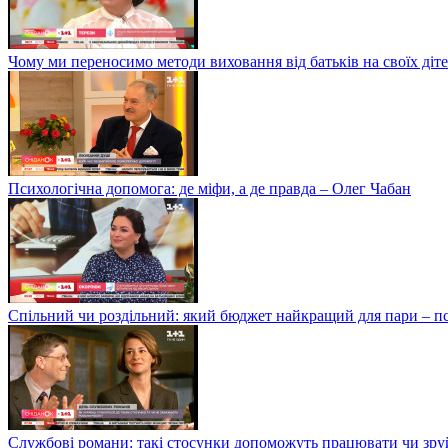
Чому ми переносимо методи виховання від батьків на своїх ді
Психологічна допомога: де міфи, а де правда – Олег Чабан
Спільний чи роздільний: який бюджет найкращий для пари – 
Службові романи: такі стосунки допоможуть працювати чи зру