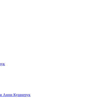
рук
ади Анни Кушнерук