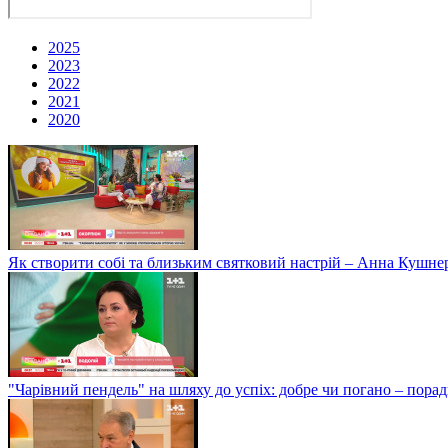
2025
2023
2022
2021
2020
Як створити собі та близьким святковий настрій – Анна Кушне
"Чарівний пендель" на шляху до успіх: добре чи погано – пор