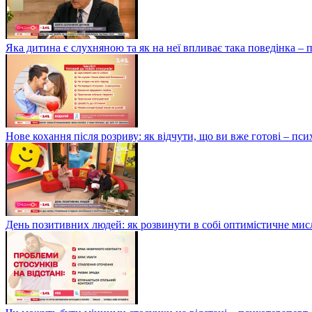
Яка дитина є слухняною та як на неї впливає така поведінка –
Нове кохання після розриву: як відчути, що ви вже готові – п
День позитивних людей: як розвинути в собі оптимістичне мис