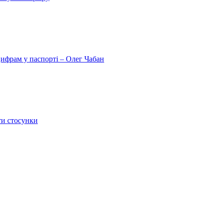
цифрам у паспорті – Олег Чабан
ти стосунки