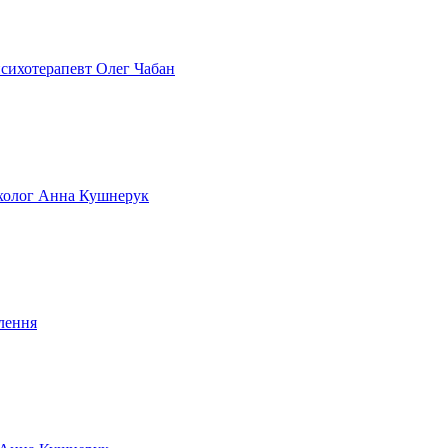
 психотерапевт Олег Чабан
сихолог Анна Кушнерук
лення