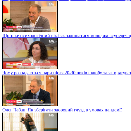
Що таке психологічний вік і як залишатися молодим всупереч 
Чому розпадаються пари після 20-30 років шлюбу та як врятува
Олег Чабан: Як зберігати здоровий глузд в умовах пандемії