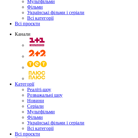
Мультфільми
Фільми
Українські фільми і серіали
Всі категорії
Всі проєкти
Канали
Категорії
Реаліті-шоу
Розважальні шоу
Новини
Серіали
Мультфільми
Фільми
Українські фільми і серіали
Всі категорії
Всі проєкти