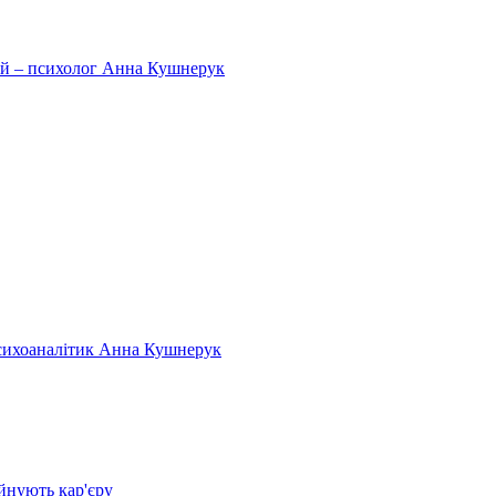
тей – психолог Анна Кушнерук
психоаналітик Анна Кушнерук
йнують кар'єру