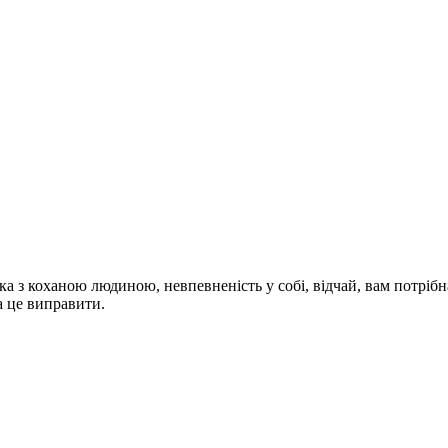
ка з коханою людиною, невпевненість у собі, відчай, вам потріб
а це виправити.