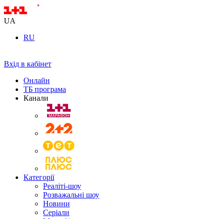
UA
RU
Вхід в кабінет
Онлайн
ТБ програма
Канали
Категорії
Реаліті-шоу
Розважальні шоу
Новини
Серіали