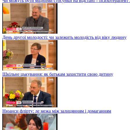
Чи можуть бути міцними стосунки на відстані – психотерапев
День другої молодості: чи залежить молодість від віку людину
Шкільне цькування: як батькам захистити свою дитину
Нюанси флірту: де межа між залицянням і домаганням