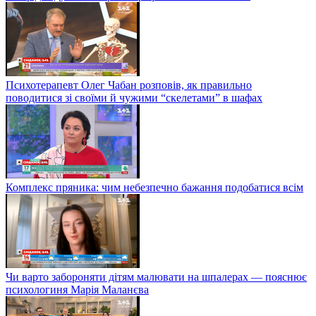
Психотерапевт Олег Чабан розповів, як правильно
поводитися зі своїми й чужими “скелетами” в шафах
Комплекс пряника: чим небезпечно бажання подобатися всім
Чи варто забороняти дітям малювати на шпалерах — пояснює
психологиня Марія Маланєва