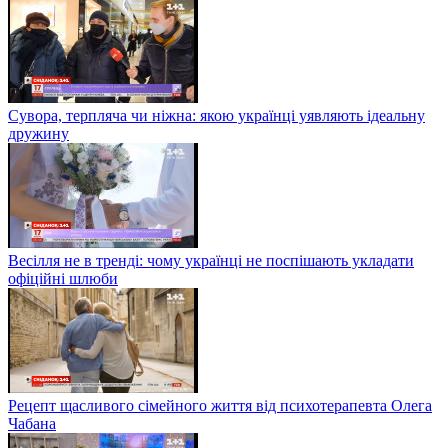
Сувора, терпляча чи ніжна: якою українці уявляють ідеальну
дружину
Весілля не в тренді: чому українці не поспішають укладати
офіційні шлюби
Рецепт щасливого сімейного життя від психотерапевта Олега
Чабана