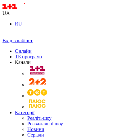
UA
RU
Вхід в кабінет
Онлайн
ТБ програма
Канали
Категорії
Реаліті-шоу
Розважальні шоу
Новини
Серіали