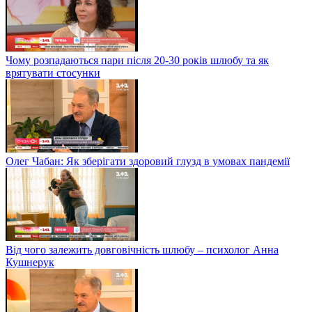
Чому розпадаються пари після 20-30 років шлюбу та як
врятувати стосунки
Олег Чабан: Як зберігати здоровий глузд в умовах пандемії
Від чого залежить довговічність шлюбу – психолог Анна
Кушнерук