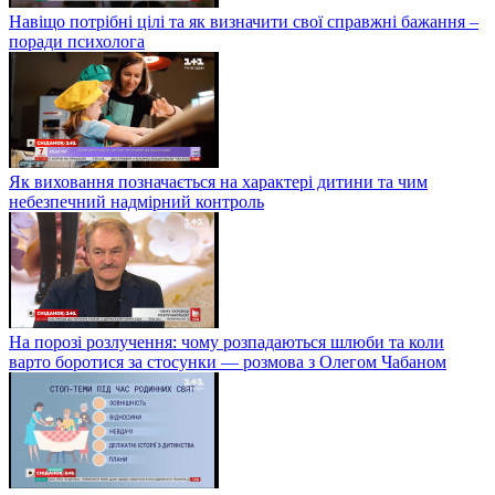
Навіщо потрібні цілі та як визначити свої справжні бажання –
поради психолога
Як виховання позначається на характері дитини та чим
небезпечний надмірний контроль
На порозі розлучення: чому розпадаються шлюби та коли
варто боротися за стосунки — розмова з Олегом Чабаном