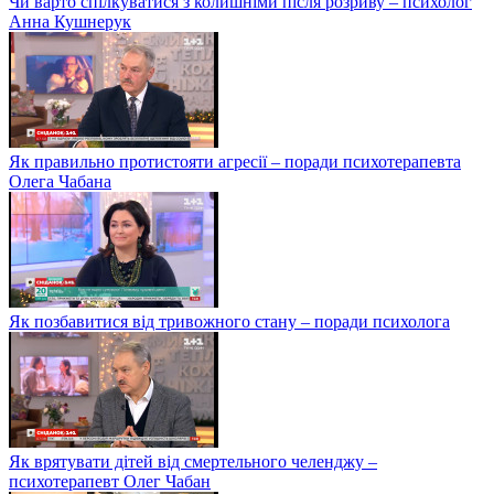
Чи варто спілкуватися з колишніми після розриву – психолог
Анна Кушнерук
Як правильно протистояти агресії – поради психотерапевта
Олега Чабана
Як позбавитися від тривожного стану – поради психолога
Як врятувати дітей від смертельного челенджу –
психотерапевт Олег Чабан