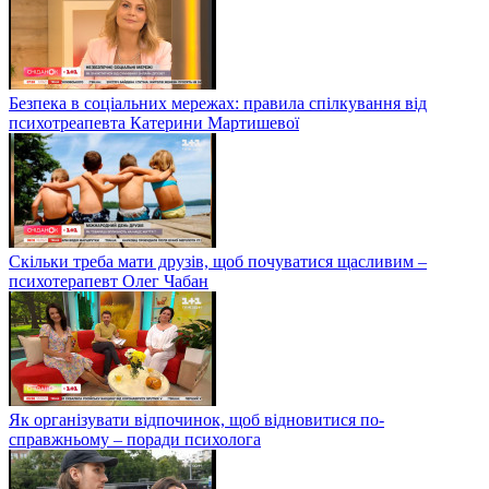
Безпека в соціальних мережах: правила спілкування від
психотреапевта Катерини Мартишевої
Скільки треба мати друзів, щоб почуватися щасливим –
психотерапевт Олег Чабан
Як організувати відпочинок, щоб відновитися по-
справжньому – поради психолога