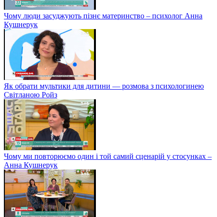
Чому люди засуджують пізнє материнство – психолог Анна
Кушнерук
Як обрати мультики для дитини — розмова з психологинею
Світланою Ройз
Чому ми повторюємо один і той самий сценарій у стосунках –
Анна Кушнерук