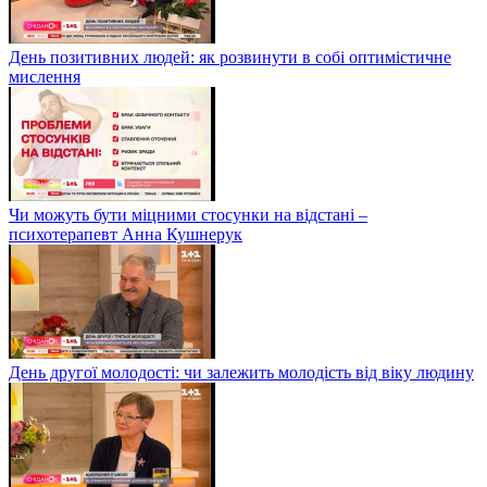
День позитивних людей: як розвинути в собі оптимістичне
мислення
Чи можуть бути міцними стосунки на відстані –
психотерапевт Анна Кушнерук
День другої молодості: чи залежить молодість від віку людину