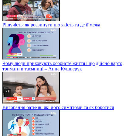
Рішучість: як розвинути цю якість та де її межа
Чому люди приховують особисте життя і що дійсно варто
тримати в таємниці – Анна Кушнерук
Вигорання батьків: які його симптоми та як боротися