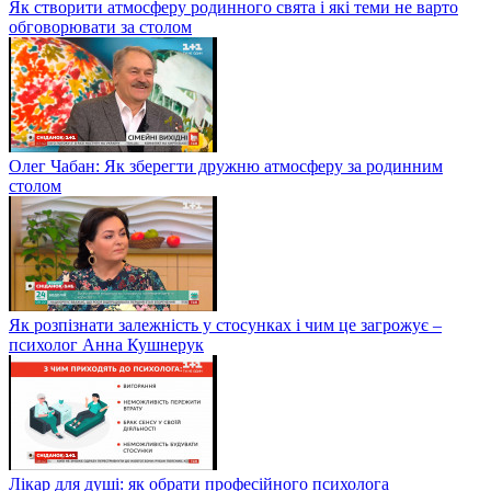
Як створити атмосферу родинного свята і які теми не варто
обговорювати за столом
Олег Чабан: Як зберегти дружню атмосферу за родинним
столом
Як розпізнати залежність у стосунках і чим це загрожує –
психолог Анна Кушнерук
Лікар для душі: як обрати професійного психолога