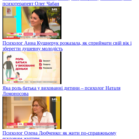
психотерапевт Олег Чабан
Психолог Анна Кушнерук розказала, як сприймати свій вік і
зберегти душевну молодість
Яка роль батька у вихованні дитини – психолог Наталя
Ломоносова
Психолог Олена Любченко: як жити по-справжньому
яскравим життям