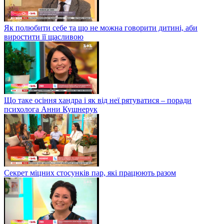
Як полюбити себе та що не можна говорити дитині, аби
виростити її щасливою
Що таке осіння хандра і як від неї рятуватися – поради
психолога Анни Кушнерук
Секрет міцних стосунків пар, які працюють разом