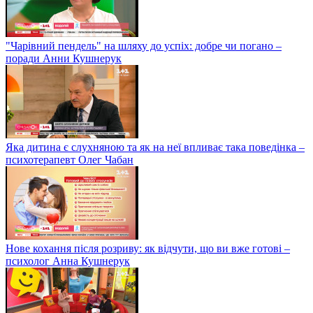
"Чарівний пендель" на шляху до успіх: добре чи погано –
поради Анни Кушнерук
Яка дитина є слухняною та як на неї впливає така поведінка –
психотерапевт Олег Чабан
Нове кохання після розриву: як відчути, що ви вже готові –
психолог Анна Кушнерук