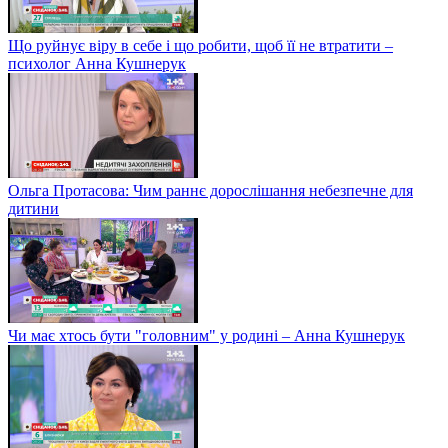
Що руйнує віру в себе і що робити, щоб її не втратити –
психолог Анна Кушнерук
Ольга Протасова: Чим раннє дорослішання небезпечне для
дитини
Чи має хтось бути "головним" у родині – Анна Кушнерук