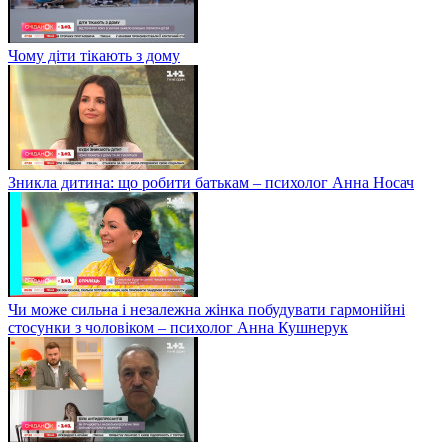
Чому діти тікають з дому
Зникла дитина: що робити батькам – психолог Анна Носач
Чи може сильна і незалежна жінка побудувати гармонійні
стосунки з чоловіком – психолог Анна Кушнерук