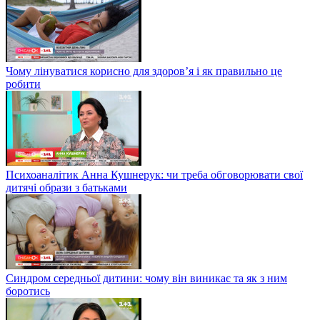
Чому лінуватися корисно для здоров’я і як правильно це
робити
Психоаналітик Анна Кушнерук: чи треба обговорювати свої
дитячі образи з батьками
Синдром середньої дитини: чому він виникає та як з ним
боротись