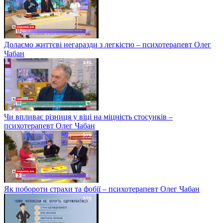
Долаємо життєві негаразди з легкістю – психотерапевт Олег
Чабан
Чи впливає різниця у віці на міцність стосунків –
психотерапевт Олег Чабан
Як побороти страхи та фобії – психотерапевт Олег Чабан