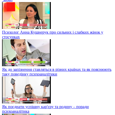
Психолог Анна Кушнерук про сильних і слабких жінок у
стосунках
Як до запізнення ставляться в різних країнах та як пояснюють
таку поведінку психоаналітики
Як поєднати успішну кар'єру та родину – поради
психоаналітика