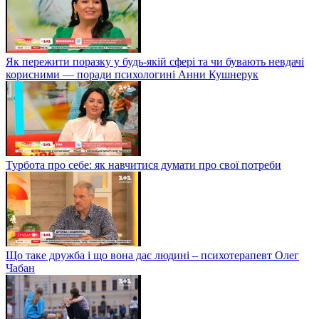
Як пережити поразку у будь-якій сфері та чи бувають невдачі
корисними — поради психологині Анни Кушнерук
Турбота про себе: як навчитися думати про свої потреби
Що таке дружба і що вона дає людині – психотерапевт Олег
Чабан