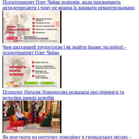
Психотерапевт Олег Чабан розповів, коли призначають
антидепресанти і чому не можна їх вживати неконтрольовано
Чим шкідливий трудоголізм і як знайти баланс на роботі –
психотерапевт Олег Чабан
Психолог Наталія Ломоносова розказала про переваги та
недоліки ранніх шлюбів
Як реагувати на неетичну поведінку в громадських місцях –