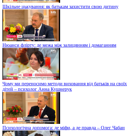
Шкільне цькування: як батькам захистити свою дитину
Нюанси флірту: де межа між залицянням і домаганням
Чому ми переносимо методи виховання від батьків на своїх
дітей – психолог Анна Кушнерук
Психологічна допомога: де міфи, а де правда – Олег Чабан