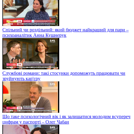
Спільний чи роздільний: який бюджет найкращий для пари –
психоаналітик Анна Кушнерук
Службові романи: такі стосунки допоможуть працювати чи
зруйнують кар'єру
Що таке психологічний вік і як залишатися молодим всупереч
цифрам у паспорті – Олег Чабан