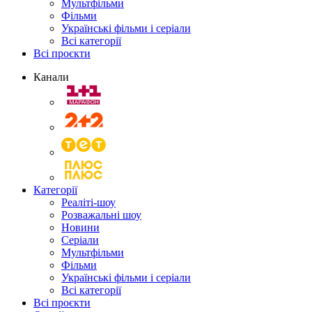
Мультфільми
Фільми
Українські фільми і серіали
Всі категорії
Всі проєкти
Канали
Категорії
Реаліті-шоу
Розважальні шоу
Новини
Серіали
Мультфільми
Фільми
Українські фільми і серіали
Всі категорії
Всі проєкти