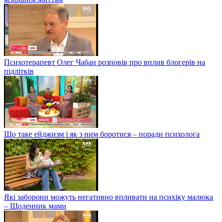
Психотерапевт Олег Чабан розповів про вплив блогерів на
підлітків
Що таке ейджизм і як з ним боротися – поради психолога
Які заборони можуть негативно впливати на психіку малюка
– Щоденник мами