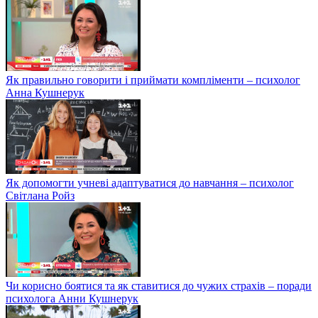
Як правильно говорити і приймати компліменти – психолог
Анна Кушнерук
Як допомогти учневі адаптуватися до навчання – психолог
Світлана Ройз
Чи корисно боятися та як ставитися до чужих страхів – поради
психолога Анни Кушнерук