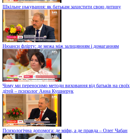
Шкільне цькування: як батькам захистити свою дитину
Нюанси флірту: де межа між залицянням і домаганням
Чому ми переносимо методи виховання від батьків на своїх
дітей – психолог Анна Кушнерук
Психологічна допомога: де міфи, а де правда – Олег Чабан