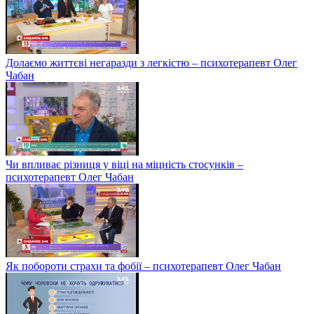
Долаємо життєві негаразди з легкістю – психотерапевт Олег
Чабан
Чи впливає різниця у віці на міцність стосунків –
психотерапевт Олег Чабан
Як побороти страхи та фобії – психотерапевт Олег Чабан