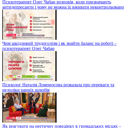
Психотерапевт Олег Чабан розповів, коли призначають
антидепресанти і чому не можна їх вживати неконтрольовано
Чим шкідливий трудоголізм і як знайти баланс на роботі –
психотерапевт Олег Чабан
Психолог Наталія Ломоносова розказала про переваги та
недоліки ранніх шлюбів
Як реагувати на неетичну поведінку в громадських місцях –