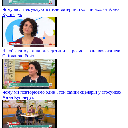
Чому люди засуджують пізнє материнство – психолог Анна
Кушнерук
Як обрати мультики для дитини — розмова з психологинею
Світланою Ройз
Чому ми повторюємо один і той самий сценарій у стосунках –
Анна Кушнерук