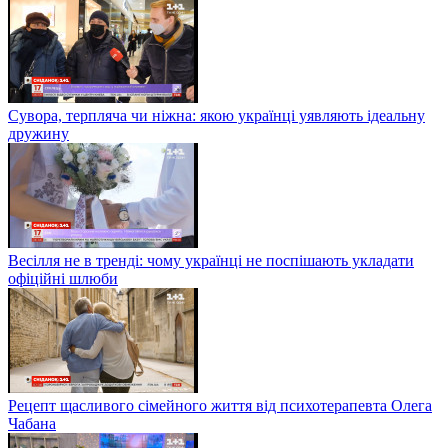
Сувора, терпляча чи ніжна: якою українці уявляють ідеальну
дружину
Весілля не в тренді: чому українці не поспішають укладати
офіційні шлюби
Рецепт щасливого сімейного життя від психотерапевта Олега
Чабана