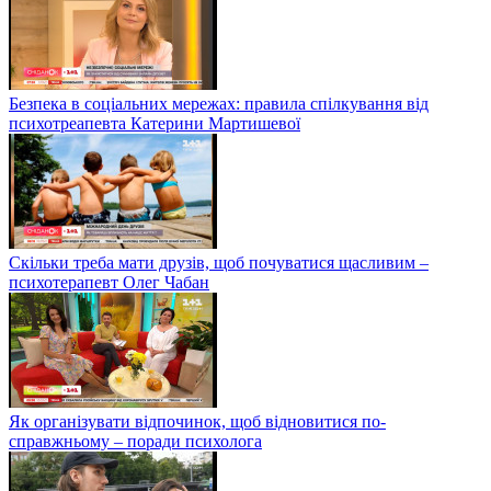
Безпека в соціальних мережах: правила спілкування від
психотреапевта Катерини Мартишевої
Скільки треба мати друзів, щоб почуватися щасливим –
психотерапевт Олег Чабан
Як організувати відпочинок, щоб відновитися по-
справжньому – поради психолога