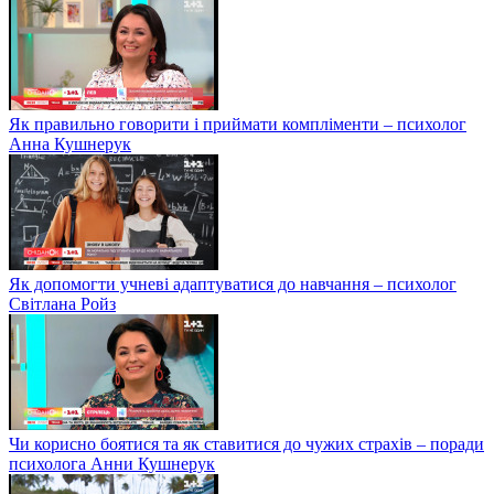
Як правильно говорити і приймати компліменти – психолог
Анна Кушнерук
Як допомогти учневі адаптуватися до навчання – психолог
Світлана Ройз
Чи корисно боятися та як ставитися до чужих страхів – поради
психолога Анни Кушнерук