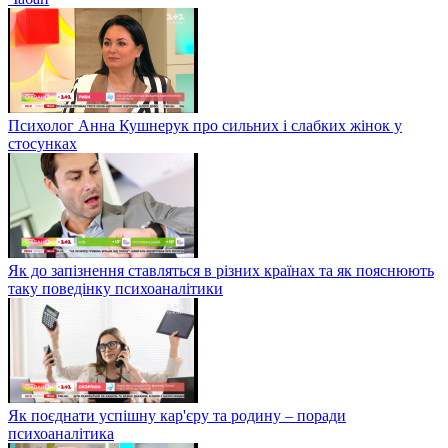
Психолог Анна Кушнерук про сильних і слабких жінок у
стосунках
Як до запізнення ставляться в різних країнах та як пояснюють
таку поведінку психоаналітики
Як поєднати успішну кар'єру та родину – поради
психоаналітика