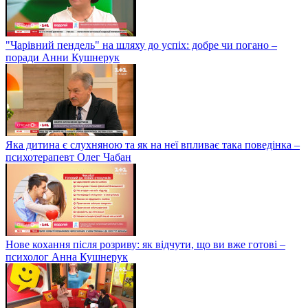
"Чарівний пендель" на шляху до успіх: добре чи погано –
поради Анни Кушнерук
Яка дитина є слухняною та як на неї впливає така поведінка –
психотерапевт Олег Чабан
Нове кохання після розриву: як відчути, що ви вже готові –
психолог Анна Кушнерук