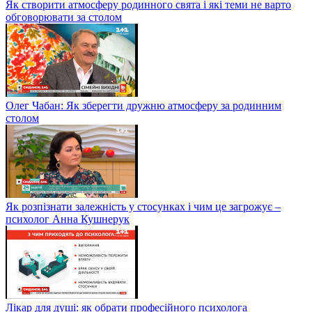
Як створити атмосферу родинного свята і які теми не варто
обговорювати за столом
Олег Чабан: Як зберегти дружню атмосферу за родинним
столом
Як розпізнати залежність у стосунках і чим це загрожує –
психолог Анна Кушнерук
Лікар для душі: як обрати професійного психолога