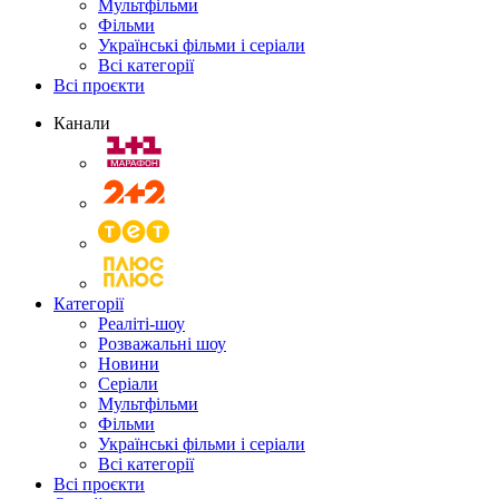
Мультфільми
Фільми
Українські фільми і серіали
Всі категорії
Всі проєкти
Канали
Категорії
Реаліті-шоу
Розважальні шоу
Новини
Серіали
Мультфільми
Фільми
Українські фільми і серіали
Всі категорії
Всі проєкти