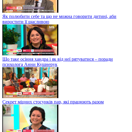
Як полюбити себе та що не можна говорити дитині, аби
виростити її щасливою
Що таке осіння хандра і як від неї рятуватися – поради
психолога Анни Кушнерук
Секрет міцних стосунків пар, які працюють разом