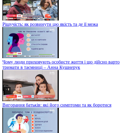
Рішучість: як розвинути цю якість та де її межа
Чому люди приховують особисте життя і що дійсно варто
тримати в таємниці – Анна Кушнерук
Вигорання батьків: які його симптоми та як боротися