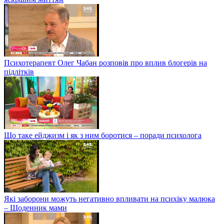
Психотерапевт Олег Чабан розповів про вплив блогерів на
підлітків
Що таке ейджизм і як з ним боротися – поради психолога
Які заборони можуть негативно впливати на психіку малюка
– Щоденник мами