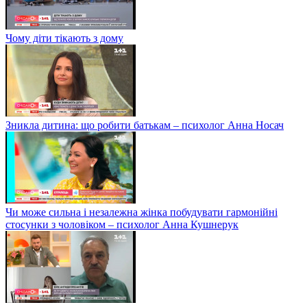
Чому діти тікають з дому
Зникла дитина: що робити батькам – психолог Анна Носач
Чи може сильна і незалежна жінка побудувати гармонійні
стосунки з чоловіком – психолог Анна Кушнерук