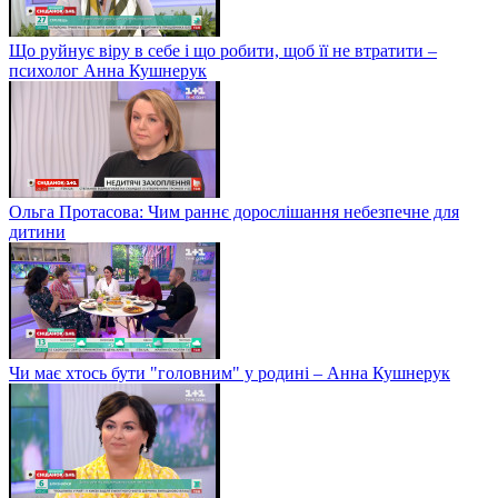
Що руйнує віру в себе і що робити, щоб її не втратити –
психолог Анна Кушнерук
Ольга Протасова: Чим раннє дорослішання небезпечне для
дитини
Чи має хтось бути "головним" у родині – Анна Кушнерук