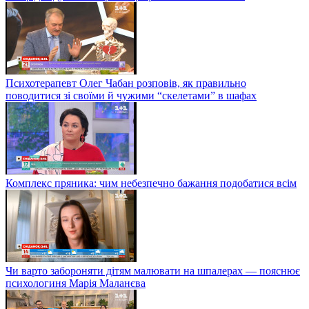
Психотерапевт Олег Чабан розповів, як правильно
поводитися зі своїми й чужими “скелетами” в шафах
Комплекс пряника: чим небезпечно бажання подобатися всім
Чи варто забороняти дітям малювати на шпалерах — пояснює
психологиня Марія Маланєва