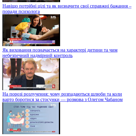
Навіщо потрібні цілі та як визначити свої справжні бажання –
поради психолога
Як виховання позначається на характері дитини та чим
небезпечний надмірний контроль
На порозі розлучення: чому розпадаються шлюби та коли
варто боротися за стосунки — розмова з Олегом Чабаном