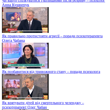
Чи варто спілкуватися з колишніми після розриву – психолог
Анна Кушнерук
Як правильно протистояти агресії – поради психотерапевта
Олега Чабана
Як позбавитися від тривожного стану – поради психолога
Як врятувати дітей від смертельного челенджу –
психотерапевт Олег Чабан