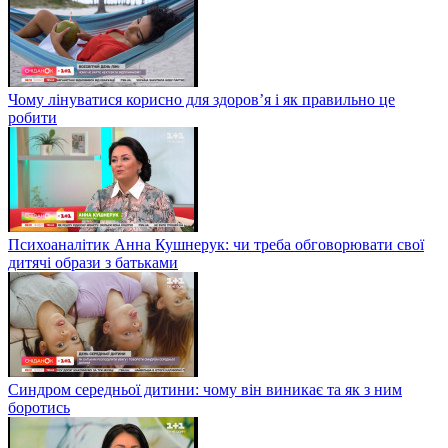
Чому лінуватися корисно для здоров’я і як правильно це
робити
Психоаналітик Анна Кушнерук: чи треба обговорювати свої
дитячі образи з батьками
Синдром середньої дитини: чому він виникає та як з ним
боротись