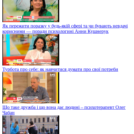
Як пережити поразку у будь-якій сфері та чи бувають невдачі
корисними — поради психологині Анни Кушнерук
Турбота про себе: як навчитися думати про свої потреби
Що таке дружба і що вона дає людині – психотерапевт Олег
Чабан