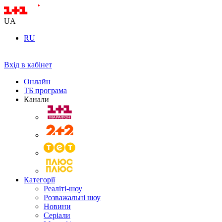
UA
RU
Вхід в кабінет
Онлайн
ТБ програма
Канали
Категорії
Реаліті-шоу
Розважальні шоу
Новини
Серіали