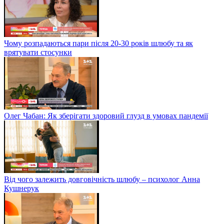
Чому розпадаються пари після 20-30 років шлюбу та як
врятувати стосунки
Олег Чабан: Як зберігати здоровий глузд в умовах пандемії
Від чого залежить довговічність шлюбу – психолог Анна
Кушнерук