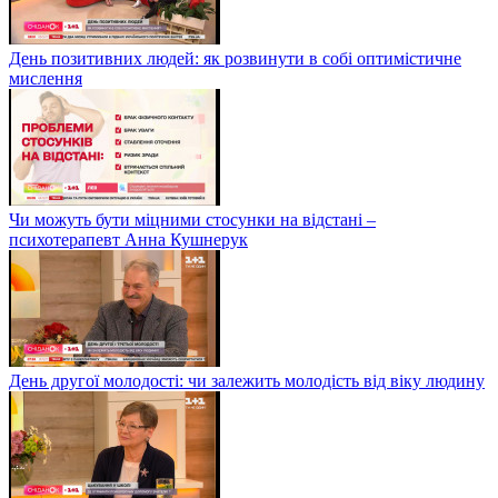
День позитивних людей: як розвинути в собі оптимістичне
мислення
Чи можуть бути міцними стосунки на відстані –
психотерапевт Анна Кушнерук
День другої молодості: чи залежить молодість від віку людину