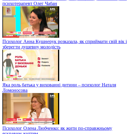
психотерапевт Олег Чабан
Психолог Анна Кушнерук розказала, як сприймати свій вік і
зберегти душевну молодість
Яка роль батька у вихованні дитини – психолог Наталя
Ломоносова
Психолог Олена Любченко: як жити по-справжньому
яскравим життям