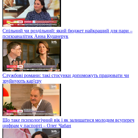
Спільний чи роздільний: який бюджет найкращий для пари –
психоаналітик Анна Кушнерук
Службові романи: такі стосунки допоможуть працювати чи
зруйнують кар'єру
Що таке психологічний вік і як залишатися молодим всупереч
цифрам у паспорті – Олег Чабан