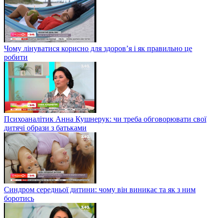
Чому лінуватися корисно для здоров’я і як правильно це
робити
Психоаналітик Анна Кушнерук: чи треба обговорювати свої
дитячі образи з батьками
Синдром середньої дитини: чому він виникає та як з ним
боротись