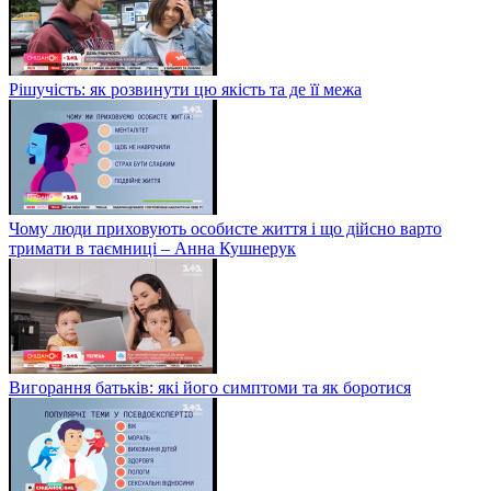
Рішучість: як розвинути цю якість та де її межа
Чому люди приховують особисте життя і що дійсно варто
тримати в таємниці – Анна Кушнерук
Вигорання батьків: які його симптоми та як боротися