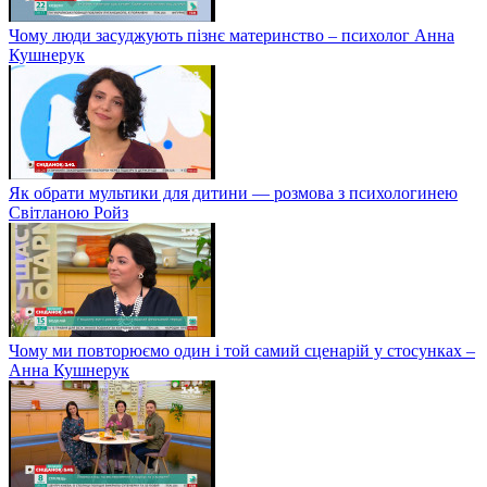
Чому люди засуджують пізнє материнство – психолог Анна
Кушнерук
Як обрати мультики для дитини — розмова з психологинею
Світланою Ройз
Чому ми повторюємо один і той самий сценарій у стосунках –
Анна Кушнерук