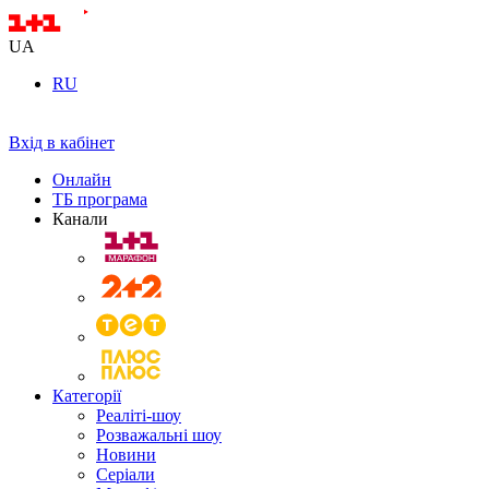
UA
RU
Вхід в кабінет
Онлайн
ТБ програма
Канали
Категорії
Реаліті-шоу
Розважальні шоу
Новини
Серіали