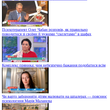
Психотерапевт Олег Чабан розповів, як правильно
поводитися зі своїми й чужими “скелетами” в шафах
Комплекс пряника: чим небезпечно бажання подобатися всім
Чи варто забороняти дітям малювати на шпалерах — пояснює
психологиня Марія Маланєва