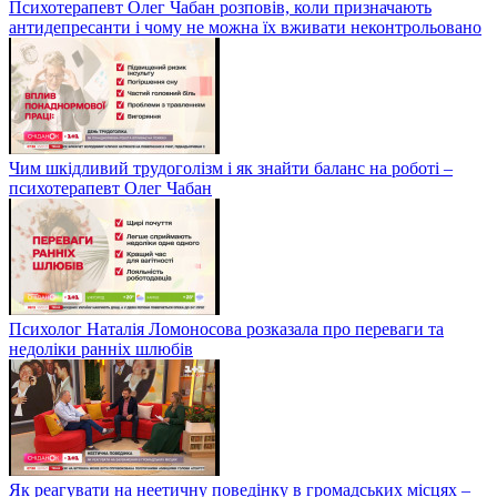
Психотерапевт Олег Чабан розповів, коли призначають
антидепресанти і чому не можна їх вживати неконтрольовано
Чим шкідливий трудоголізм і як знайти баланс на роботі –
психотерапевт Олег Чабан
Психолог Наталія Ломоносова розказала про переваги та
недоліки ранніх шлюбів
Як реагувати на неетичну поведінку в громадських місцях –