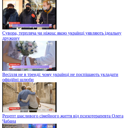
Сувора, терпляча чи ніжна: якою українці уявляють ідеальну
дружину
Весілля не в тренді: чому українці не поспішають укладати
офіційні шлюби
Рецепт щасливого сімейного життя від психотерапевта Олега
Чабана