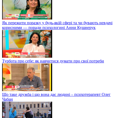
Як пережити поразку у будь-якій сфері та чи бувають невдачі
корисними — поради психологині Анни Кушнерук
Турбота про себе: як навчитися думати про свої потреби
Що таке дружба і що вона дає людині – психотерапевт Олег
Чабан