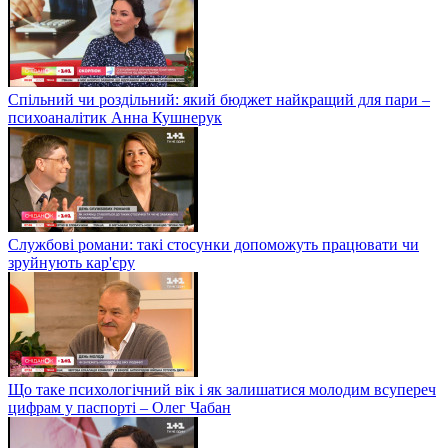
Спільний чи роздільний: який бюджет найкращий для пари –
психоаналітик Анна Кушнерук
Службові романи: такі стосунки допоможуть працювати чи
зруйнують кар'єру
Що таке психологічний вік і як залишатися молодим всупереч
цифрам у паспорті – Олег Чабан