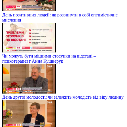
День позитивних людей: як розвинути в собі оптимістичне
мислення
Чи можуть бути міцними стосунки на відстані –
психотерапевт Анна Кушнерук
День другої молодості: чи залежить молодість від віку людину