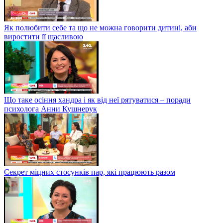
Як полюбити себе та що не можна говорити дитині, аби
виростити її щасливою
Що таке осіння хандра і як від неї рятуватися – поради
психолога Анни Кушнерук
Секрет міцних стосунків пар, які працюють разом