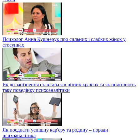
Психолог Анна Кушнерук про сильних і слабких жінок у
стосунках
Як до запізнення ставляться в різних країнах та як пояснюють
таку поведінку психоаналітики
Як поєднати успішну кар'єру та родину – поради
психоаналітика