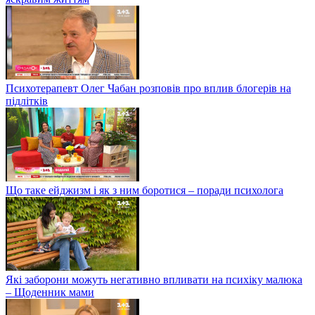
Психотерапевт Олег Чабан розповів про вплив блогерів на
підлітків
Що таке ейджизм і як з ним боротися – поради психолога
Які заборони можуть негативно впливати на психіку малюка
– Щоденник мами