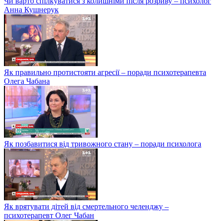
Чи варто спілкуватися з колишніми після розриву – психолог
Анна Кушнерук
Як правильно протистояти агресії – поради психотерапевта
Олега Чабана
Як позбавитися від тривожного стану – поради психолога
Як врятувати дітей від смертельного челенджу –
психотерапевт Олег Чабан