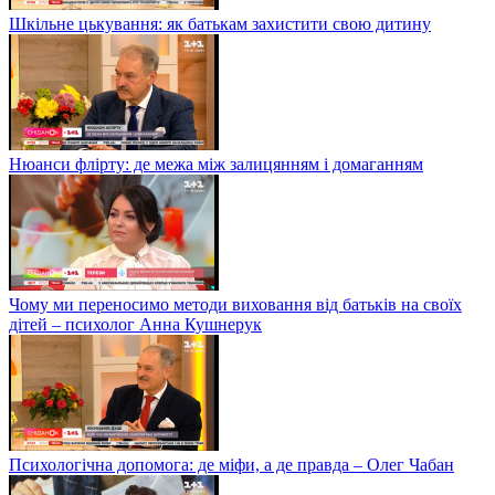
Шкільне цькування: як батькам захистити свою дитину
Нюанси флірту: де межа між залицянням і домаганням
Чому ми переносимо методи виховання від батьків на своїх
дітей – психолог Анна Кушнерук
Психологічна допомога: де міфи, а де правда – Олег Чабан