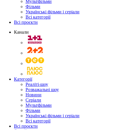
Мультфільми
Фільми
Українські фільми і серіали
Всі категорії
Всі проєкти
Канали
Категорії
Реаліті-шоу
Розважальні шоу
Новини
Серіали
Мультфільми
Фільми
Українські фільми і серіали
Всі категорії
Всі проєкти