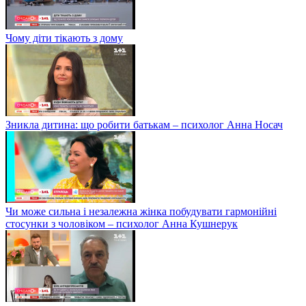
Чому діти тікають з дому
Зникла дитина: що робити батькам – психолог Анна Носач
Чи може сильна і незалежна жінка побудувати гармонійні
стосунки з чоловіком – психолог Анна Кушнерук