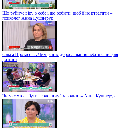
Що руйнує віру в себе і що робити, щоб її не втратити –
психолог Анна Кушнерук
Ольга Протасова: Чим раннє дорослішання небезпечне для
дитини
Чи має хтось бути "головним" у родині – Анна Кушнерук