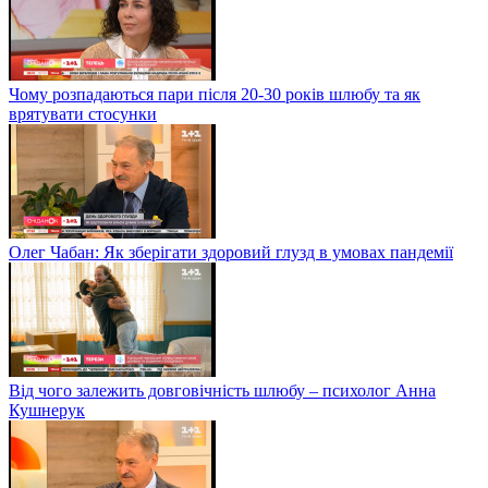
Чому розпадаються пари після 20-30 років шлюбу та як
врятувати стосунки
Олег Чабан: Як зберігати здоровий глузд в умовах пандемії
Від чого залежить довговічність шлюбу – психолог Анна
Кушнерук