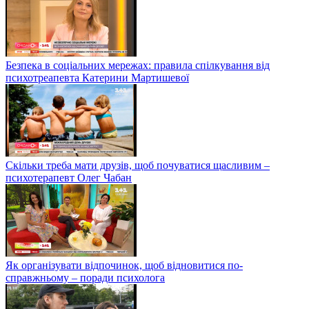
Безпека в соціальних мережах: правила спілкування від
психотреапевта Катерини Мартишевої
Скільки треба мати друзів, щоб почуватися щасливим –
психотерапевт Олег Чабан
Як організувати відпочинок, щоб відновитися по-
справжньому – поради психолога