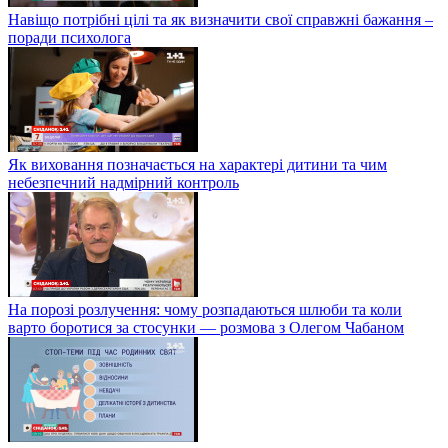
Навіщо потрібні цілі та як визначити свої справжні бажання –
поради психолога
Як виховання позначається на характері дитини та чим
небезпечний надмірний контроль
На порозі розлучення: чому розпадаються шлюби та коли
варто боротися за стосунки — розмова з Олегом Чабаном