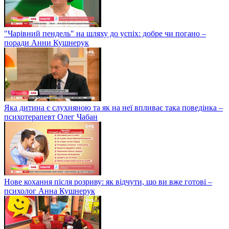
"Чарівний пендель" на шляху до успіх: добре чи погано –
поради Анни Кушнерук
Яка дитина є слухняною та як на неї впливає така поведінка –
психотерапевт Олег Чабан
Нове кохання після розриву: як відчути, що ви вже готові –
психолог Анна Кушнерук