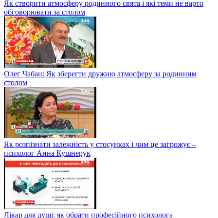
Як створити атмосферу родинного свята і які теми не варто
обговорювати за столом
Олег Чабан: Як зберегти дружню атмосферу за родинним
столом
Як розпізнати залежність у стосунках і чим це загрожує –
психолог Анна Кушнерук
Лікар для душі: як обрати професійного психолога