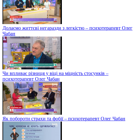
Долаємо життєві негаразди з легкістю – психотерапевт Олег
Чабан
Чи впливає різниця у віці на міцність стосунків –
психотерапевт Олег Чабан
Як побороти страхи та фобії – психотерапевт Олег Чабан