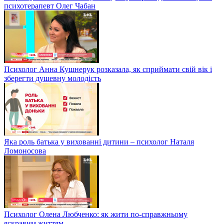
психотерапевт Олег Чабан
Психолог Анна Кушнерук розказала, як сприймати свій вік і
зберегти душевну молодість
Яка роль батька у вихованні дитини – психолог Наталя
Ломоносова
Психолог Олена Любченко: як жити по-справжньому
яскравим життям