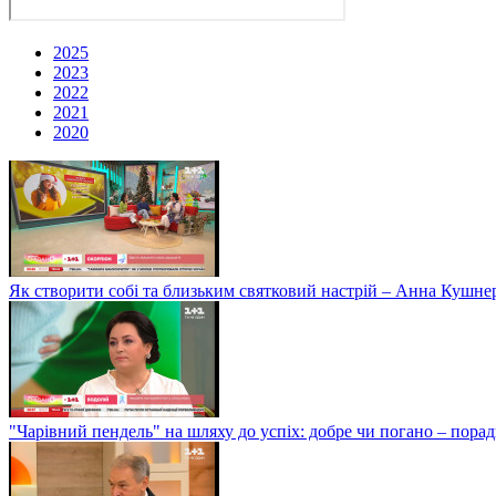
2025
2023
2022
2021
2020
Як створити собі та близьким святковий настрій – Анна Кушне
"Чарівний пендель" на шляху до успіх: добре чи погано – пор