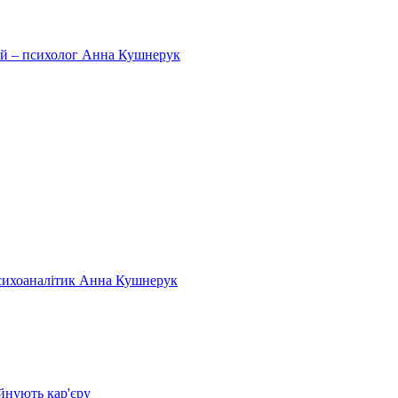
тей – психолог Анна Кушнерук
психоаналітик Анна Кушнерук
йнують кар'єру