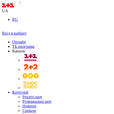
UA
RU
Вхід в кабінет
Онлайн
ТБ програма
Канали
Категорії
Реаліті-шоу
Розважальні шоу
Новини
Серіали