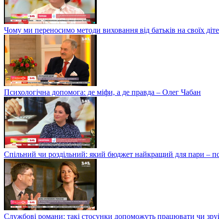
Чому ми переносимо методи виховання від батьків на своїх ді
Психологічна допомога: де міфи, а де правда – Олег Чабан
Спільний чи роздільний: який бюджет найкращий для пари – 
Службові романи: такі стосунки допоможуть працювати чи зру