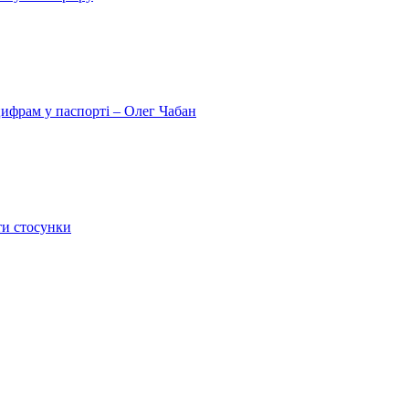
цифрам у паспорті – Олег Чабан
ти стосунки