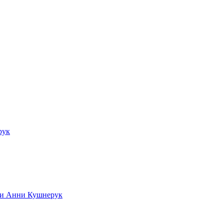
рук
ади Анни Кушнерук