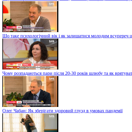
Що таке психологічний вік і як залишатися молодим всупереч 
Чому розпадаються пари після 20-30 років шлюбу та як врятува
Олег Чабан: Як зберігати здоровий глузд в умовах пандемії