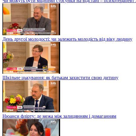
Чи можуть бути міцними стосунки на відстані – психотерапев
День другої молодості: чи залежить молодість від віку людину
Шкільне цькування: як батькам захистити свою дитину
Нюанси флірту: де межа між залицянням і домаганням