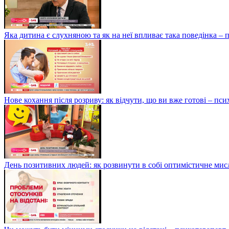
Яка дитина є слухняною та як на неї впливає така поведінка –
Нове кохання після розриву: як відчути, що ви вже готові – п
День позитивних людей: як розвинути в собі оптимістичне мис