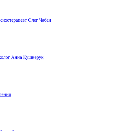
 психотерапевт Олег Чабан
сихолог Анна Кушнерук
лення