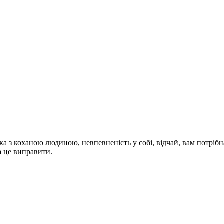
ка з коханою людиною, невпевненість у собі, відчай, вам потріб
а це виправити.