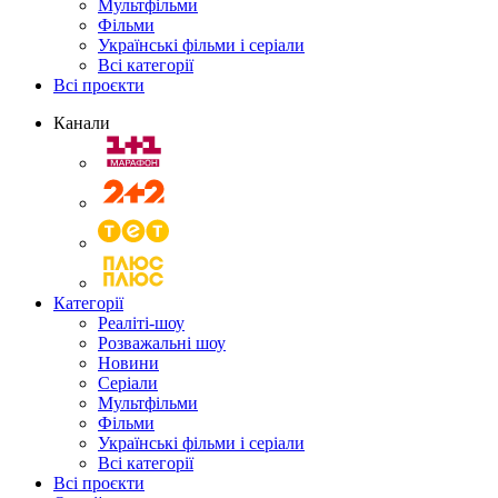
Мультфільми
Фільми
Українські фільми і серіали
Всі категорії
Всі проєкти
Канали
Категорії
Реаліті-шоу
Розважальні шоу
Новини
Серіали
Мультфільми
Фільми
Українські фільми і серіали
Всі категорії
Всі проєкти