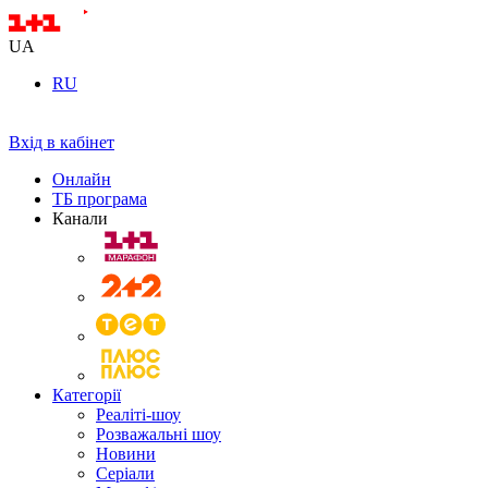
UA
RU
Вхід в кабінет
Онлайн
ТБ програма
Канали
Категорії
Реаліті-шоу
Розважальні шоу
Новини
Серіали