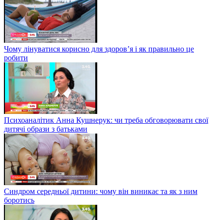
Чому лінуватися корисно для здоров’я і як правильно це
робити
Психоаналітик Анна Кушнерук: чи треба обговорювати свої
дитячі образи з батьками
Синдром середньої дитини: чому він виникає та як з ним
боротись