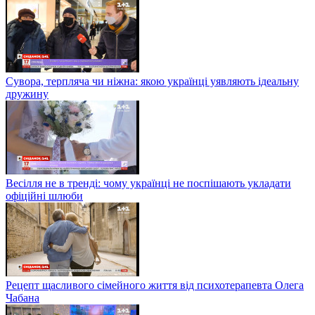
Сувора, терпляча чи ніжна: якою українці уявляють ідеальну
дружину
Весілля не в тренді: чому українці не поспішають укладати
офіційні шлюби
Рецепт щасливого сімейного життя від психотерапевта Олега
Чабана