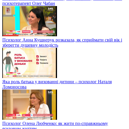
психотерапевт Олег Чабан
Психолог Анна Кушнерук розказала, як сприймати свій вік і
зберегти душевну молодість
Яка роль батька у вихованні дитини – психолог Наталя
Ломоносова
Психолог Олена Любченко: як жити по-справжньому
яскравим життям