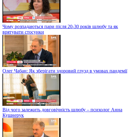
Чому розпадаються пари після 20-30 років шлюбу та як
врятувати стосунки
Олег Чабан: Як зберігати здоровий глузд в умовах пандемії
Від чого залежить довговічність шлюбу – психолог Анна
Кушнерук