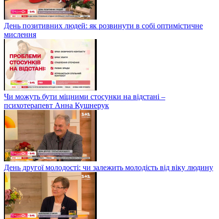
День позитивних людей: як розвинути в собі оптимістичне
мислення
Чи можуть бути міцними стосунки на відстані –
психотерапевт Анна Кушнерук
День другої молодості: чи залежить молодість від віку людину