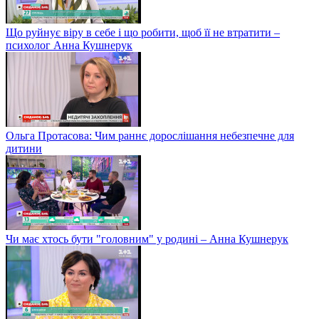
Що руйнує віру в себе і що робити, щоб її не втратити –
психолог Анна Кушнерук
Ольга Протасова: Чим раннє дорослішання небезпечне для
дитини
Чи має хтось бути "головним" у родині – Анна Кушнерук