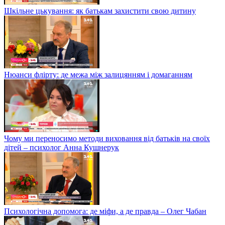
Шкільне цькування: як батькам захистити свою дитину
Нюанси флірту: де межа між залицянням і домаганням
Чому ми переносимо методи виховання від батьків на своїх
дітей – психолог Анна Кушнерук
Психологічна допомога: де міфи, а де правда – Олег Чабан