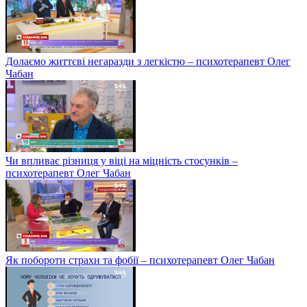
Долаємо життєві негаразди з легкістю – психотерапевт Олег
Чабан
Чи впливає різниця у віці на міцність стосунків –
психотерапевт Олег Чабан
Як побороти страхи та фобії – психотерапевт Олег Чабан