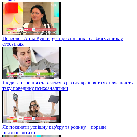
Психолог Анна Кушнерук про сильних і слабких жінок у
стосунках
Як до запізнення ставляться в різних країнах та як пояснюють
таку поведінку психоаналітики
Як поєднати успішну кар'єру та родину – поради
психоаналітика