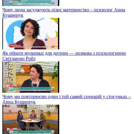
Чому люди засуджують пізнє материнство – психолог Анна
Кушнерук
Як обрати мультики для дитини — розмова з психологинею
Світланою Ройз
Чому ми повторюємо один і той самий сценарій у стосунках –
Анна Кушнерук