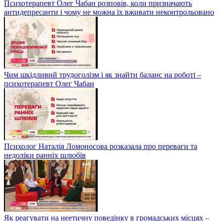
Психотерапевт Олег Чабан розповів, коли призначають
антидепресанти і чому не можна їх вживати неконтрольовано
Чим шкідливий трудоголізм і як знайти баланс на роботі –
психотерапевт Олег Чабан
Психолог Наталія Ломоносова розказала про переваги та
недоліки ранніх шлюбів
Як реагувати на неетичну поведінку в громадських місцях –