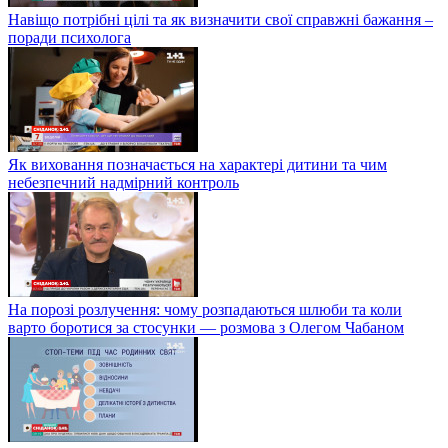
Навіщо потрібні цілі та як визначити свої справжні бажання –
поради психолога
Як виховання позначається на характері дитини та чим
небезпечний надмірний контроль
На порозі розлучення: чому розпадаються шлюби та коли
варто боротися за стосунки — розмова з Олегом Чабаном