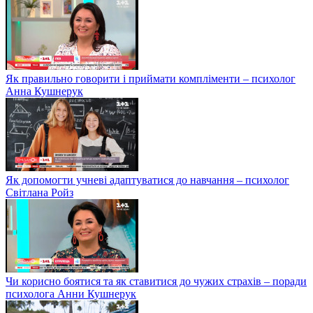
Як правильно говорити і приймати компліменти – психолог
Анна Кушнерук
Як допомогти учневі адаптуватися до навчання – психолог
Світлана Ройз
Чи корисно боятися та як ставитися до чужих страхів – поради
психолога Анни Кушнерук