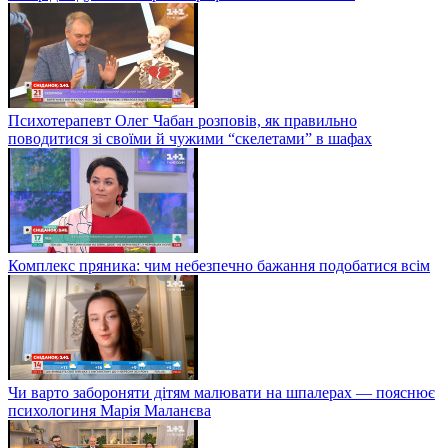
Психотерапевт Олег Чабан розповів, як правильно
поводитися зі своїми й чужими “скелетами” в шафах
Комплекс пряника: чим небезпечно бажання подобатися всім
Чи варто забороняти дітям малювати на шпалерах — пояснює
психологиня Марія Маланєва