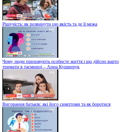
Рішучість: як розвинути цю якість та де її межа
Чому люди приховують особисте життя і що дійсно варто
тримати в таємниці – Анна Кушнерук
Вигорання батьків: які його симптоми та як боротися