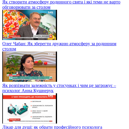
Як створити атмосферу родинного свята і які теми не варто
обговорювати за столом
Олег Чабан: Як зберегти дружню атмосферу за родинним
столом
Як розпізнати залежність у стосунках і чим це загрожує –
психолог Анна Кушнерук
Лікар для душі: як обрати професійного психолога