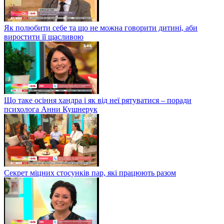
Як полюбити себе та що не можна говорити дитині, аби
виростити її щасливою
Що таке осіння хандра і як від неї рятуватися – поради
психолога Анни Кушнерук
Секрет міцних стосунків пар, які працюють разом