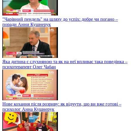
"Чарівний пендель" на шляху до успіх: добре чи погано –
поради Анни Кушнерук
Яка дитина є слухняною та як на неї впливає така поведінка –
психотерапевт Олег Чабан
Нове кохання після розриву: як відчути, що ви вже готові –
психолог Анна Кушнерук