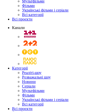
Мультфільми
Фільми
Українські фільми і серіали
Всі категорії
Всі проєкти
Канали
Категорії
Реаліті-шоу
Розважальні шоу
Новини
Серіали
Мультфільми
Фільми
Українські фільми і серіали
Всі категорії
Всі проєкти