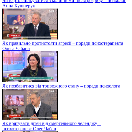
Чи варто спілкуватися з колишніми після розриву – психолог
Анна Кушнерук
Як правильно протистояти агресії – поради психотерапевта
Олега Чабана
Як позбавитися від тривожного стану – поради психолога
Як врятувати дітей від смертельного челенджу –
психотерапевт Олег Чабан