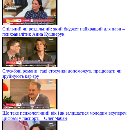
Спільний чи роздільний: який бюджет найкращий для пари –
психоаналітик Анна Кушнерук
Службові романи: такі стосунки допоможуть працювати чи
зруйнують кар'єру
Що таке психологічний вік і як залишатися молодим всупереч
цифрам у паспорті – Олег Чабан