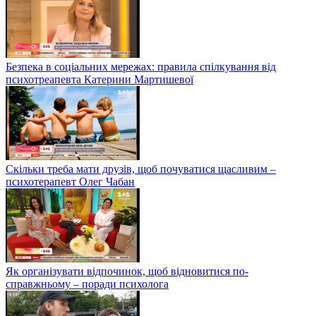
Безпека в соціальних мережах: правила спілкування від
психотреапевта Катерини Мартишевої
Скільки треба мати друзів, щоб почуватися щасливим –
психотерапевт Олег Чабан
Як організувати відпочинок, щоб відновитися по-
справжньому – поради психолога