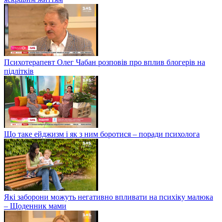
Психотерапевт Олег Чабан розповів про вплив блогерів на
підлітків
Що таке ейджизм і як з ним боротися – поради психолога
Які заборони можуть негативно впливати на психіку малюка
– Щоденник мами