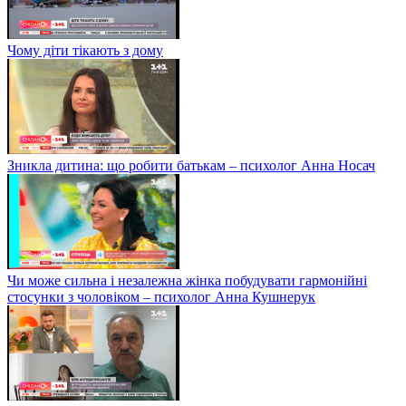
Чому діти тікають з дому
Зникла дитина: що робити батькам – психолог Анна Носач
Чи може сильна і незалежна жінка побудувати гармонійні
стосунки з чоловіком – психолог Анна Кушнерук