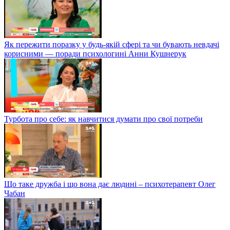
Як пережити поразку у будь-якій сфері та чи бувають невдачі
корисними — поради психологині Анни Кушнерук
Турбота про себе: як навчитися думати про свої потреби
Що таке дружба і що вона дає людині – психотерапевт Олег
Чабан