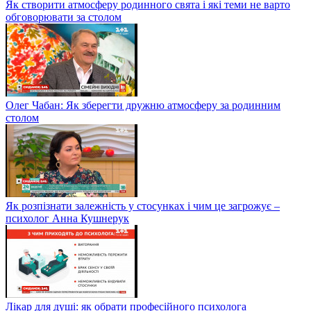
Як створити атмосферу родинного свята і які теми не варто
обговорювати за столом
Олег Чабан: Як зберегти дружню атмосферу за родинним
столом
Як розпізнати залежність у стосунках і чим це загрожує –
психолог Анна Кушнерук
Лікар для душі: як обрати професійного психолога