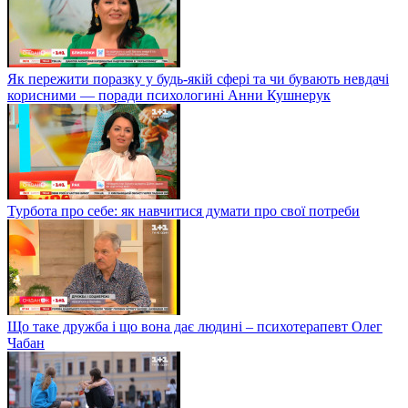
Як пережити поразку у будь-якій сфері та чи бувають невдачі
корисними — поради психологині Анни Кушнерук
Турбота про себе: як навчитися думати про свої потреби
Що таке дружба і що вона дає людині – психотерапевт Олег
Чабан