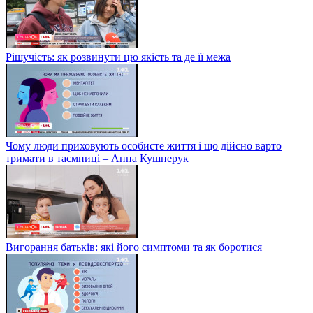
Рішучість: як розвинути цю якість та де її межа
Чому люди приховують особисте життя і що дійсно варто
тримати в таємниці – Анна Кушнерук
Вигорання батьків: які його симптоми та як боротися