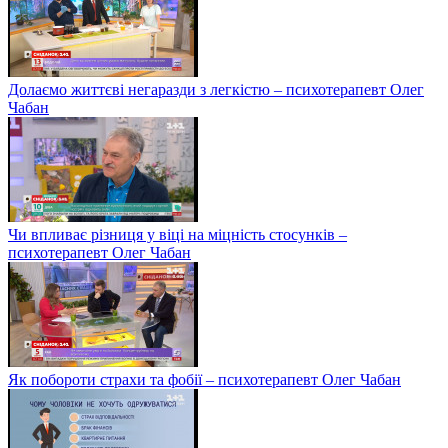
Долаємо життєві негаразди з легкістю – психотерапевт Олег
Чабан
Чи впливає різниця у віці на міцність стосунків –
психотерапевт Олег Чабан
Як побороти страхи та фобії – психотерапевт Олег Чабан