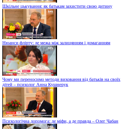
Шкільне цькування: як батькам захистити свою дитину
Нюанси флірту: де межа між залицянням і домаганням
Чому ми переносимо методи виховання від батьків на своїх
дітей – психолог Анна Кушнерук
Психологічна допомога: де міфи, а де правда – Олег Чабан