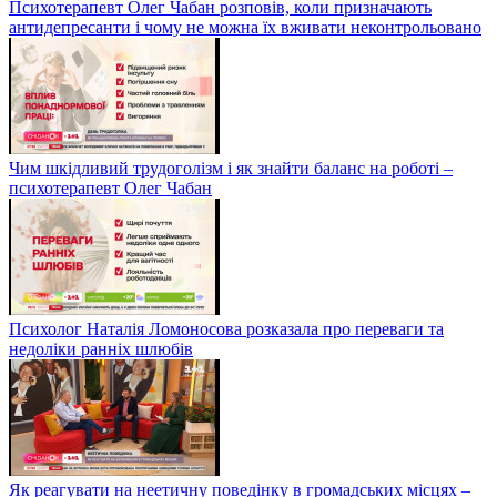
Психотерапевт Олег Чабан розповів, коли призначають
антидепресанти і чому не можна їх вживати неконтрольовано
Чим шкідливий трудоголізм і як знайти баланс на роботі –
психотерапевт Олег Чабан
Психолог Наталія Ломоносова розказала про переваги та
недоліки ранніх шлюбів
Як реагувати на неетичну поведінку в громадських місцях –