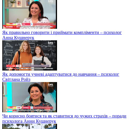
Як правильно говорити і приймати компліменти – психолог
Анна Кушнерук
Як допомогти учневі адаптуватися до навчання – психолог
Світлана Ройз
Чи корисно боятися та як ставитися до чужих страхів – поради
психолога Анни Кушнерук