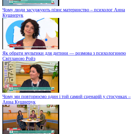
Чому люди засуджують пізнє материнство – психолог Анна
Кушнерук
Як обрати мультики для дитини — розмова з психологинею
Світланою Ройз
Чому ми повторюємо один і той самий сценарій у стосунках –
Анна Кушнерук