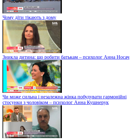
Чому діти тікають з дому
Зникла дитина: що робити батькам – психолог Анна Носач
Чи може сильна і незалежна жінка побудувати гармонійні
стосунки з чоловіком – психолог Анна Кушнерук