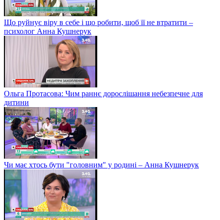
Що руйнує віру в себе і що робити, щоб її не втратити –
психолог Анна Кушнерук
Ольга Протасова: Чим раннє дорослішання небезпечне для
дитини
Чи має хтось бути "головним" у родині – Анна Кушнерук