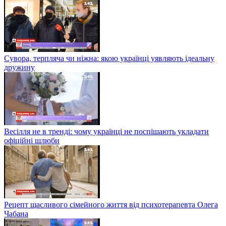
Сувора, терпляча чи ніжна: якою українці уявляють ідеальну
дружину
Весілля не в тренді: чому українці не поспішають укладати
офіційні шлюби
Рецепт щасливого сімейного життя від психотерапевта Олега
Чабана