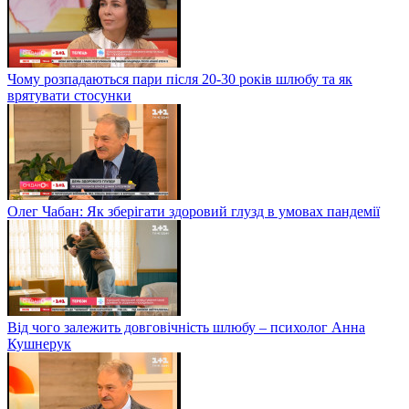
Чому розпадаються пари після 20-30 років шлюбу та як
врятувати стосунки
Олег Чабан: Як зберігати здоровий глузд в умовах пандемії
Від чого залежить довговічність шлюбу – психолог Анна
Кушнерук