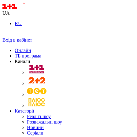
UA
RU
Вхід в кабінет
Онлайн
ТБ програма
Канали
Категорії
Реаліті-шоу
Розважальні шоу
Новини
Серіали