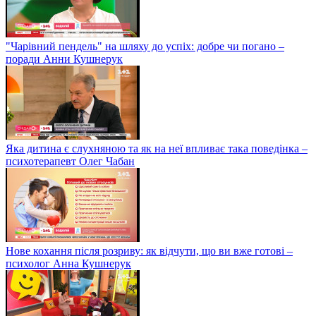
"Чарівний пендель" на шляху до успіх: добре чи погано –
поради Анни Кушнерук
Яка дитина є слухняною та як на неї впливає така поведінка –
психотерапевт Олег Чабан
Нове кохання після розриву: як відчути, що ви вже готові –
психолог Анна Кушнерук