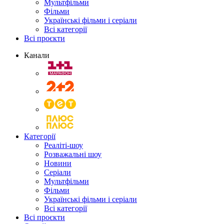
Мультфільми
Фільми
Українські фільми і серіали
Всі категорії
Всі проєкти
Канали
Категорії
Реаліті-шоу
Розважальні шоу
Новини
Серіали
Мультфільми
Фільми
Українські фільми і серіали
Всі категорії
Всі проєкти