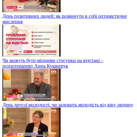
День позитивних людей: як розвинути в собі оптимістичне
мислення
Чи можуть бути міцними стосунки на відстані –
психотерапевт Анна Кушнерук
День другої молодості: чи залежить молодість від віку людину