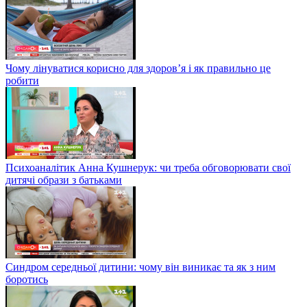
Чому лінуватися корисно для здоров’я і як правильно це
робити
Психоаналітик Анна Кушнерук: чи треба обговорювати свої
дитячі образи з батьками
Синдром середньої дитини: чому він виникає та як з ним
боротись