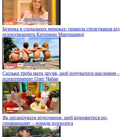
Безпека в соціальних мережах: правила спілкування від
психотреапевта Катерини Мартишевої
Скільки треба мати друзів, щоб почуватися щасливим –
психотерапевт Олег Чабан
Як організувати відпочинок, щоб відновитися по-
справжньому – поради психолога