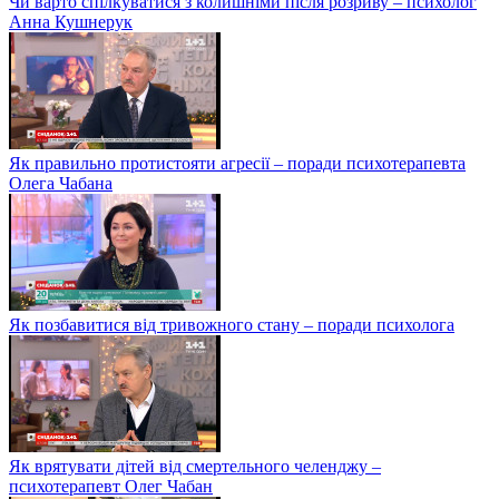
Чи варто спілкуватися з колишніми після розриву – психолог
Анна Кушнерук
Як правильно протистояти агресії – поради психотерапевта
Олега Чабана
Як позбавитися від тривожного стану – поради психолога
Як врятувати дітей від смертельного челенджу –
психотерапевт Олег Чабан