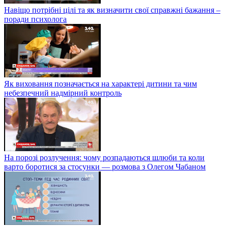
Навіщо потрібні цілі та як визначити свої справжні бажання –
поради психолога
Як виховання позначається на характері дитини та чим
небезпечний надмірний контроль
На порозі розлучення: чому розпадаються шлюби та коли
варто боротися за стосунки — розмова з Олегом Чабаном