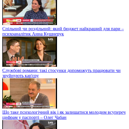
Спільний чи роздільний: який бюджет найкращий для пари –
психоаналітик Анна Кушнерук
Службові романи: такі стосунки допоможуть працювати чи
зруйнують кар'єру
Що таке психологічний вік і як залишатися молодим всупереч
цифрам у паспорті – Олег Чабан