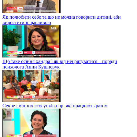
Як полюбити себе та що не можна говорити дитині, аби
виростити її щасливою
Що таке осіння хандра і як від неї рятуватися – поради
психолога Анни Кушнерук
Секрет міцних стосунків пар, які працюють разом