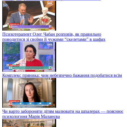
Психотерапевт Олег Чабан розповів, як правильно
поводитися зі своїми й чужими “скелетами” в шафах
Комплекс пряника: чим небезпечно бажання подобатися всім
Чи варто забороняти дітям малювати на шпалерах — пояснює
психологиня Марія Маланєва