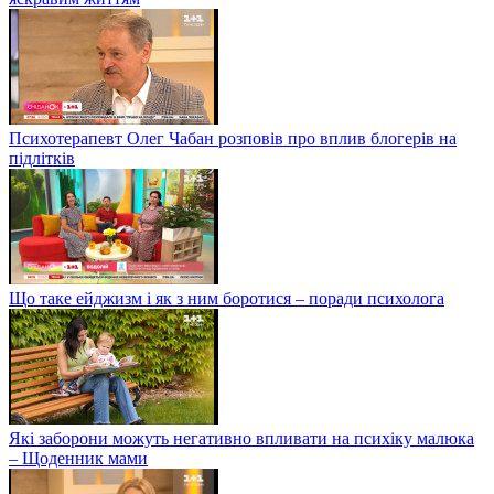
Психотерапевт Олег Чабан розповів про вплив блогерів на
підлітків
Що таке ейджизм і як з ним боротися – поради психолога
Які заборони можуть негативно впливати на психіку малюка
– Щоденник мами