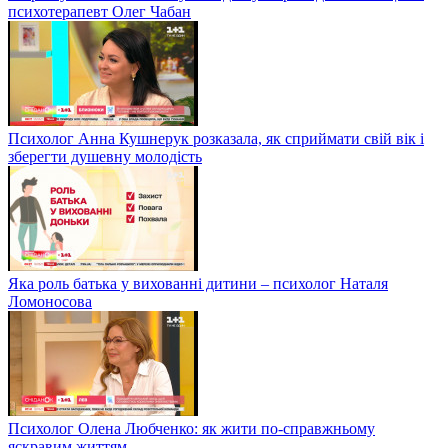
психотерапевт Олег Чабан
Психолог Анна Кушнерук розказала, як сприймати свій вік і
зберегти душевну молодість
Яка роль батька у вихованні дитини – психолог Наталя
Ломоносова
Психолог Олена Любченко: як жити по-справжньому
яскравим життям