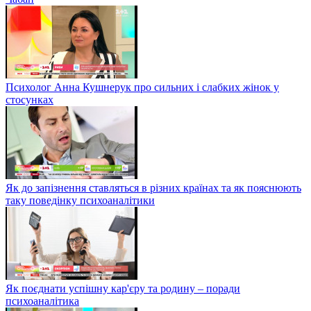
Психолог Анна Кушнерук про сильних і слабких жінок у
стосунках
Як до запізнення ставляться в різних країнах та як пояснюють
таку поведінку психоаналітики
Як поєднати успішну кар'єру та родину – поради
психоаналітика