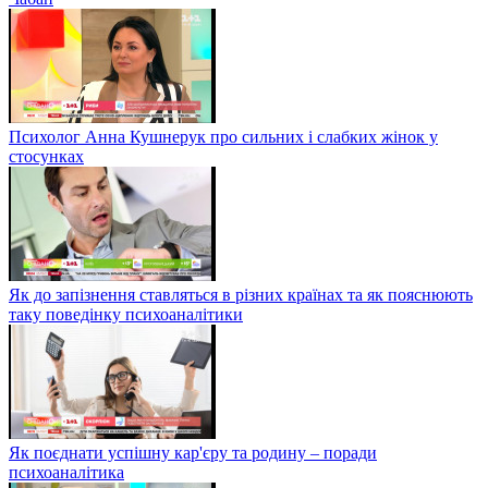
Психолог Анна Кушнерук про сильних і слабких жінок у
стосунках
Як до запізнення ставляться в різних країнах та як пояснюють
таку поведінку психоаналітики
Як поєднати успішну кар'єру та родину – поради
психоаналітика