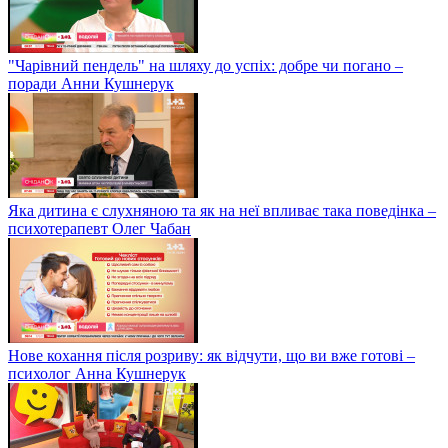
"Чарівний пендель" на шляху до успіх: добре чи погано –
поради Анни Кушнерук
Яка дитина є слухняною та як на неї впливає така поведінка –
психотерапевт Олег Чабан
Нове кохання після розриву: як відчути, що ви вже готові –
психолог Анна Кушнерук