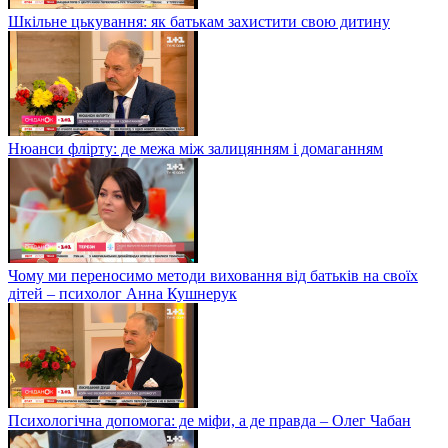
Шкільне цькування: як батькам захистити свою дитину
Нюанси флірту: де межа між залицянням і домаганням
Чому ми переносимо методи виховання від батьків на своїх
дітей – психолог Анна Кушнерук
Психологічна допомога: де міфи, а де правда – Олег Чабан