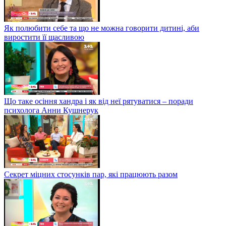
Як полюбити себе та що не можна говорити дитині, аби
виростити її щасливою
Що таке осіння хандра і як від неї рятуватися – поради
психолога Анни Кушнерук
Секрет міцних стосунків пар, які працюють разом