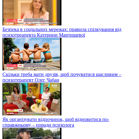
Безпека в соціальних мережах: правила спілкування від
психотреапевта Катерини Мартишевої
Скільки треба мати друзів, щоб почуватися щасливим –
психотерапевт Олег Чабан
Як організувати відпочинок, щоб відновитися по-
справжньому – поради психолога