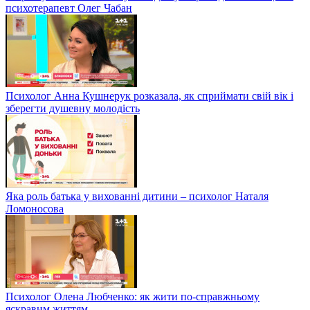
психотерапевт Олег Чабан
Психолог Анна Кушнерук розказала, як сприймати свій вік і
зберегти душевну молодість
Яка роль батька у вихованні дитини – психолог Наталя
Ломоносова
Психолог Олена Любченко: як жити по-справжньому
яскравим життям