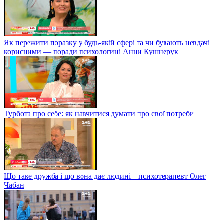
Як пережити поразку у будь-якій сфері та чи бувають невдачі
корисними — поради психологині Анни Кушнерук
Турбота про себе: як навчитися думати про свої потреби
Що таке дружба і що вона дає людині – психотерапевт Олег
Чабан