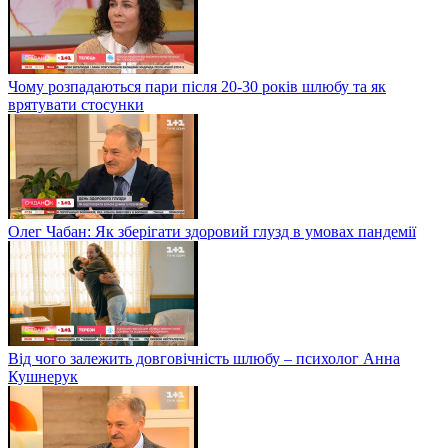
Чому розпадаються пари після 20-30 років шлюбу та як
врятувати стосунки
Олег Чабан: Як зберігати здоровий глузд в умовах пандемії
Від чого залежить довговічність шлюбу – психолог Анна
Кушнерук