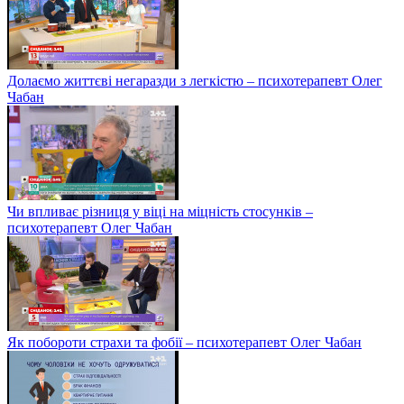
Долаємо життєві негаразди з легкістю – психотерапевт Олег
Чабан
Чи впливає різниця у віці на міцність стосунків –
психотерапевт Олег Чабан
Як побороти страхи та фобії – психотерапевт Олег Чабан