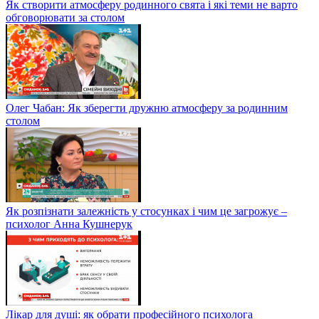
Як створити атмосферу родинного свята і які теми не варто
обговорювати за столом
Олег Чабан: Як зберегти дружню атмосферу за родинним
столом
Як розпізнати залежність у стосунках і чим це загрожує –
психолог Анна Кушнерук
Лікар для душі: як обрати професійного психолога