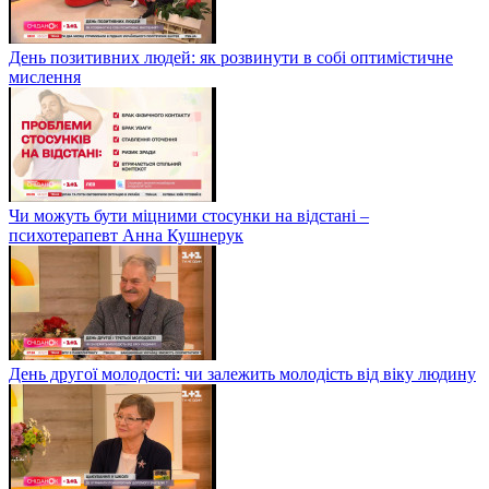
День позитивних людей: як розвинути в собі оптимістичне
мислення
Чи можуть бути міцними стосунки на відстані –
психотерапевт Анна Кушнерук
День другої молодості: чи залежить молодість від віку людину