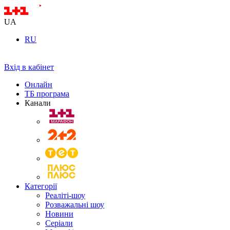
UA
RU
Вхід в кабінет
Онлайн
ТБ програма
Канали
Категорії
Реаліті-шоу
Розважальні шоу
Новини
Серіали