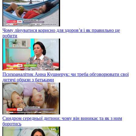
Чому лінуватися корисно для здоров’я і як правильно це
робити
Психоаналітик Анна Кушнерук: чи треба обговорювати свої
дитячі образи з батьками
Синдром середньої дитини: чому він виникає та як з ним
боротись