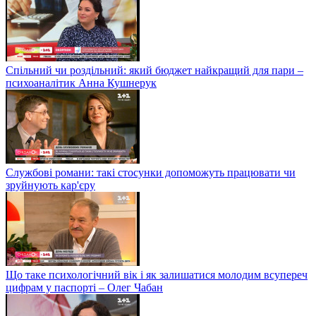
Спільний чи роздільний: який бюджет найкращий для пари –
психоаналітик Анна Кушнерук
Службові романи: такі стосунки допоможуть працювати чи
зруйнують кар'єру
Що таке психологічний вік і як залишатися молодим всупереч
цифрам у паспорті – Олег Чабан