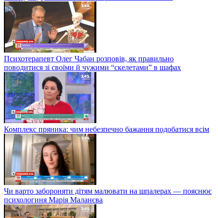
Психотерапевт Олег Чабан розповів, як правильно
поводитися зі своїми й чужими “скелетами” в шафах
Комплекс пряника: чим небезпечно бажання подобатися всім
Чи варто забороняти дітям малювати на шпалерах — пояснює
психологиня Марія Маланєва