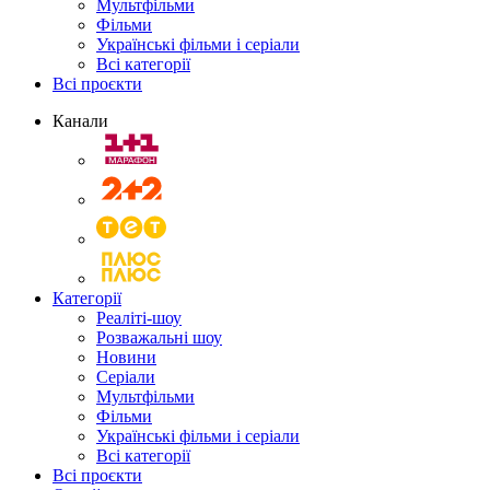
Мультфільми
Фільми
Українські фільми і серіали
Всі категорії
Всі проєкти
Канали
Категорії
Реаліті-шоу
Розважальні шоу
Новини
Серіали
Мультфільми
Фільми
Українські фільми і серіали
Всі категорії
Всі проєкти