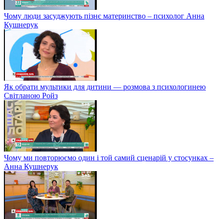
Чому люди засуджують пізнє материнство – психолог Анна
Кушнерук
Як обрати мультики для дитини — розмова з психологинею
Світланою Ройз
Чому ми повторюємо один і той самий сценарій у стосунках –
Анна Кушнерук