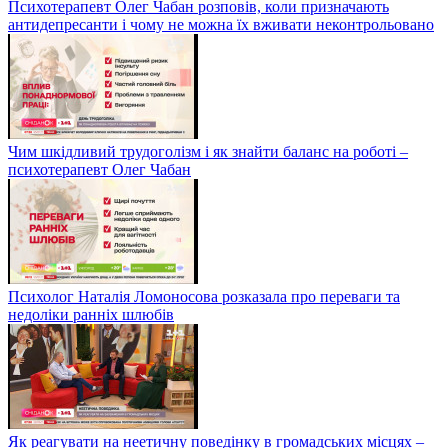
Психотерапевт Олег Чабан розповів, коли призначають
антидепресанти і чому не можна їх вживати неконтрольовано
Чим шкідливий трудоголізм і як знайти баланс на роботі –
психотерапевт Олег Чабан
Психолог Наталія Ломоносова розказала про переваги та
недоліки ранніх шлюбів
Як реагувати на неетичну поведінку в громадських місцях –