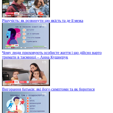
Рішучість: як розвинути цю якість та де її межа
Чому люди приховують особисте життя і що дійсно варто
тримати в таємниці – Анна Кушнерук
Вигорання батьків: які його симптоми та як боротися