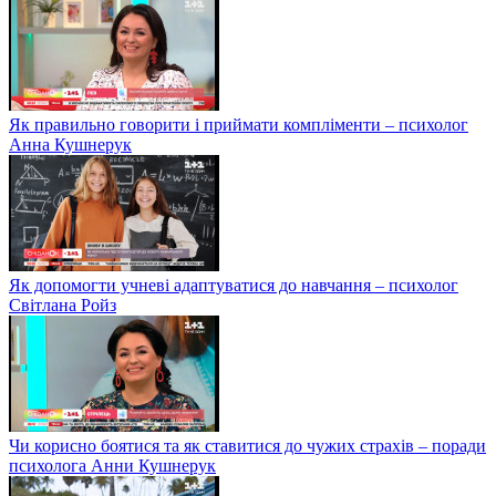
Як правильно говорити і приймати компліменти – психолог
Анна Кушнерук
Як допомогти учневі адаптуватися до навчання – психолог
Світлана Ройз
Чи корисно боятися та як ставитися до чужих страхів – поради
психолога Анни Кушнерук