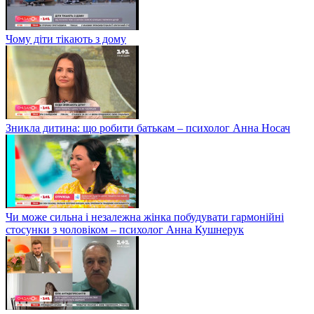
Чому діти тікають з дому
Зникла дитина: що робити батькам – психолог Анна Носач
Чи може сильна і незалежна жінка побудувати гармонійні
стосунки з чоловіком – психолог Анна Кушнерук