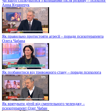
Чи варто спілкуватися з колишніми після розриву – психолог
Анна Кушнерук
Як правильно протистояти агресії – поради психотерапевта
Олега Чабана
Як позбавитися від тривожного стану – поради психолога
Як врятувати дітей від смертельного челенджу –
психотерапевт Олег Чабан