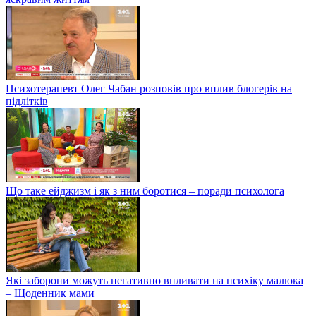
Психотерапевт Олег Чабан розповів про вплив блогерів на
підлітків
Що таке ейджизм і як з ним боротися – поради психолога
Які заборони можуть негативно впливати на психіку малюка
– Щоденник мами