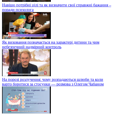
Навіщо потрібні цілі та як визначити свої справжні бажання –
поради психолога
Як виховання позначається на характері дитини та чим
небезпечний надмірний контроль
На порозі розлучення: чому розпадаються шлюби та коли
варто боротися за стосунки — розмова з Олегом Чабаном