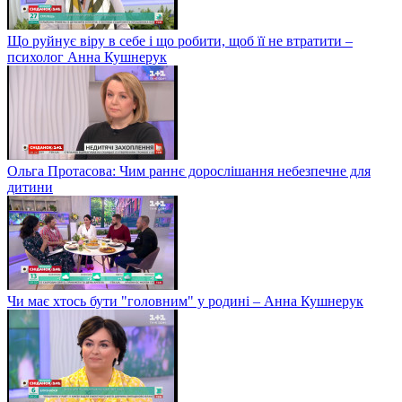
Що руйнує віру в себе і що робити, щоб її не втратити –
психолог Анна Кушнерук
Ольга Протасова: Чим раннє дорослішання небезпечне для
дитини
Чи має хтось бути "головним" у родині – Анна Кушнерук