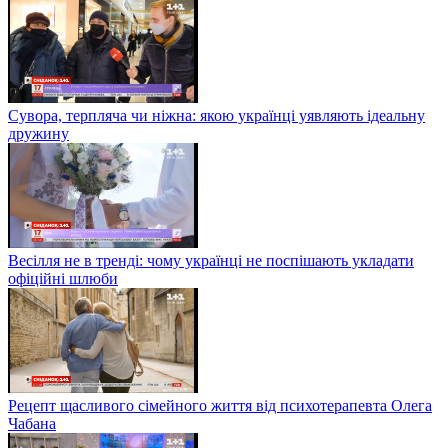
Сувора, терпляча чи ніжна: якою українці уявляють ідеальну
дружину
Весілля не в тренді: чому українці не поспішають укладати
офіційні шлюби
Рецепт щасливого сімейного життя від психотерапевта Олега
Чабана