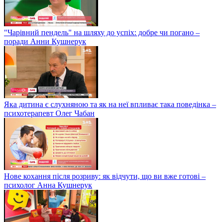
"Чарівний пендель" на шляху до успіх: добре чи погано –
поради Анни Кушнерук
Яка дитина є слухняною та як на неї впливає така поведінка –
психотерапевт Олег Чабан
Нове кохання після розриву: як відчути, що ви вже готові –
психолог Анна Кушнерук