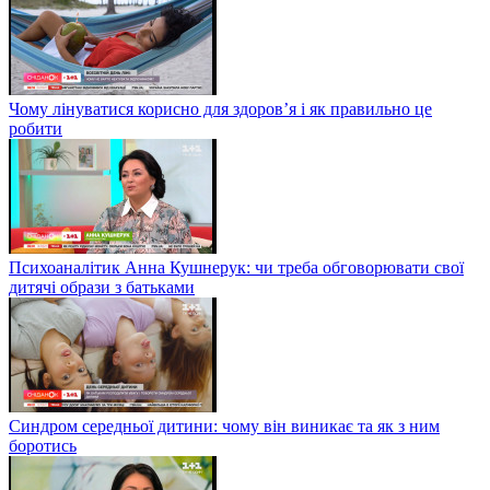
Чому лінуватися корисно для здоров’я і як правильно це
робити
Психоаналітик Анна Кушнерук: чи треба обговорювати свої
дитячі образи з батьками
Синдром середньої дитини: чому він виникає та як з ним
боротись