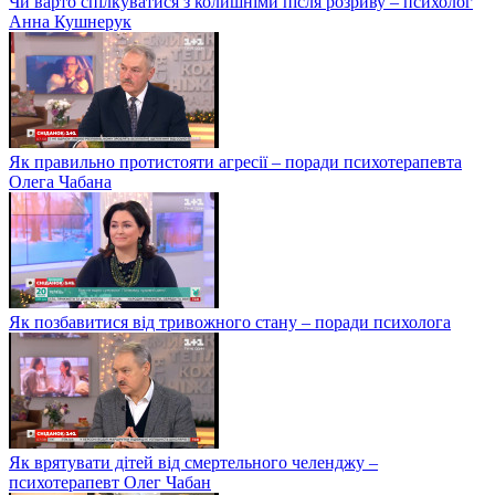
Чи варто спілкуватися з колишніми після розриву – психолог
Анна Кушнерук
Як правильно протистояти агресії – поради психотерапевта
Олега Чабана
Як позбавитися від тривожного стану – поради психолога
Як врятувати дітей від смертельного челенджу –
психотерапевт Олег Чабан