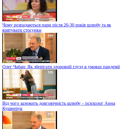
Чому розпадаються пари після 20-30 років шлюбу та як
врятувати стосунки
Олег Чабан: Як зберігати здоровий глузд в умовах пандемії
Від чого залежить довговічність шлюбу – психолог Анна
Кушнерук