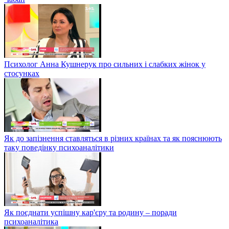
Психолог Анна Кушнерук про сильних і слабких жінок у
стосунках
Як до запізнення ставляться в різних країнах та як пояснюють
таку поведінку психоаналітики
Як поєднати успішну кар'єру та родину – поради
психоаналітика