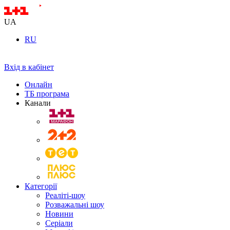
UA
RU
Вхід в кабінет
Онлайн
ТБ програма
Канали
Категорії
Реаліті-шоу
Розважальні шоу
Новини
Серіали