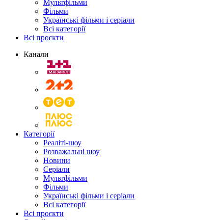
Мультфільми
Фільми
Українські фільми і серіали
Всі категорії
Всі проєкти
Канали
Категорії
Реаліті-шоу
Розважальні шоу
Новини
Серіали
Мультфільми
Фільми
Українські фільми і серіали
Всі категорії
Всі проєкти