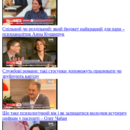
Спільний чи роздільний: який бюджет найкращий для пари –
психоаналітик Анна Кушнерук
Службові романи: такі стосунки допоможуть працювати чи
зруйнують кар'єру
Що таке психологічний вік і як залишатися молодим всупереч
цифрам у паспорті – Олег Чабан