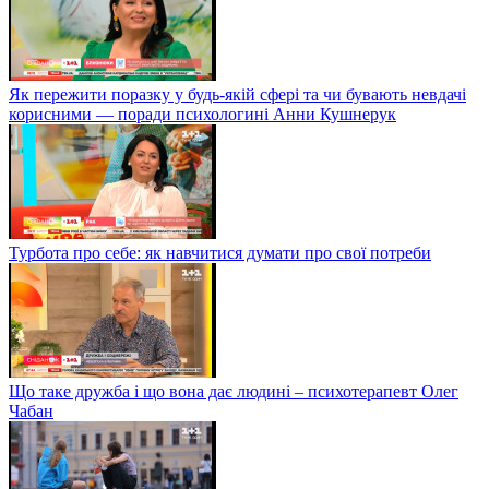
Як пережити поразку у будь-якій сфері та чи бувають невдачі
корисними — поради психологині Анни Кушнерук
Турбота про себе: як навчитися думати про свої потреби
Що таке дружба і що вона дає людині – психотерапевт Олег
Чабан