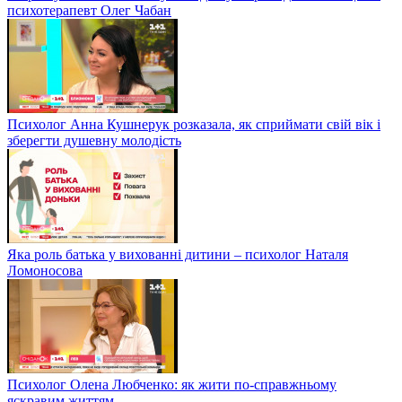
психотерапевт Олег Чабан
Психолог Анна Кушнерук розказала, як сприймати свій вік і
зберегти душевну молодість
Яка роль батька у вихованні дитини – психолог Наталя
Ломоносова
Психолог Олена Любченко: як жити по-справжньому
яскравим життям