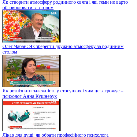
Як створити атмосферу родинного свята і які теми не варто
обговорювати за столом
Олег Чабан: Як зберегти дружню атмосферу за родинним
столом
Як розпізнати залежність у стосунках і чим це загрожує –
психолог Анна Кушнерук
Лікар для душі: як обрати професійного психолога