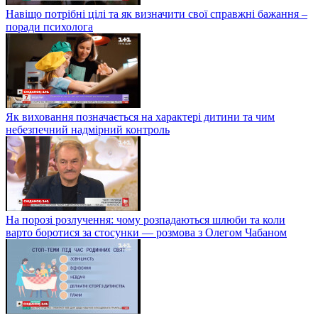
Навіщо потрібні цілі та як визначити свої справжні бажання –
поради психолога
Як виховання позначається на характері дитини та чим
небезпечний надмірний контроль
На порозі розлучення: чому розпадаються шлюби та коли
варто боротися за стосунки — розмова з Олегом Чабаном