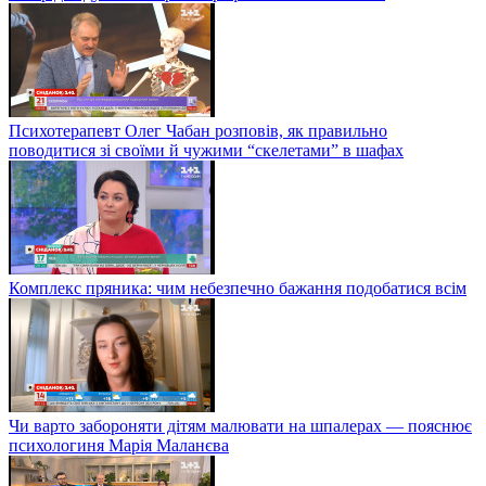
Психотерапевт Олег Чабан розповів, як правильно
поводитися зі своїми й чужими “скелетами” в шафах
Комплекс пряника: чим небезпечно бажання подобатися всім
Чи варто забороняти дітям малювати на шпалерах — пояснює
психологиня Марія Маланєва