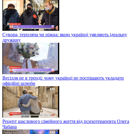
Сувора, терпляча чи ніжна: якою українці уявляють ідеальну
дружину
Весілля не в тренді: чому українці не поспішають укладати
офіційні шлюби
Рецепт щасливого сімейного життя від психотерапевта Олега
Чабана