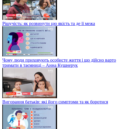
Рішучість: як розвинути цю якість та де її межа
Чому люди приховують особисте життя і що дійсно варто
тримати в таємниці – Анна Кушнерук
Вигорання батьків: які його симптоми та як боротися