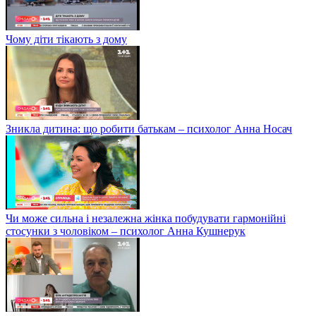
Чому діти тікають з дому
Зникла дитина: що робити батькам – психолог Анна Носач
Чи може сильна і незалежна жінка побудувати гармонійні
стосунки з чоловіком – психолог Анна Кушнерук