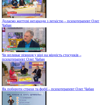
Долаємо життєві негаразди з легкістю – психотерапевт Олег
Чабан
Чи впливає різниця у віці на міцність стосунків –
психотерапевт Олег Чабан
Як побороти страхи та фобії – психотерапевт Олег Чабан