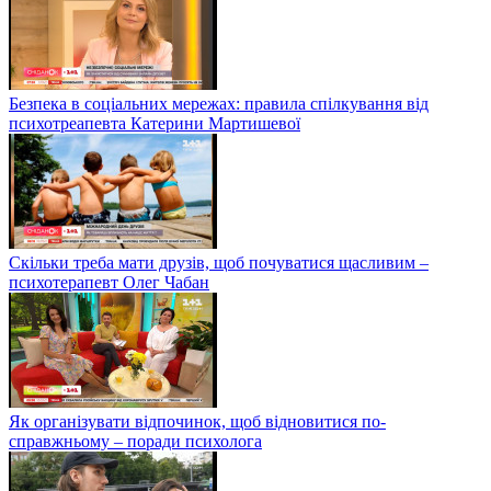
Безпека в соціальних мережах: правила спілкування від
психотреапевта Катерини Мартишевої
Скільки треба мати друзів, щоб почуватися щасливим –
психотерапевт Олег Чабан
Як організувати відпочинок, щоб відновитися по-
справжньому – поради психолога