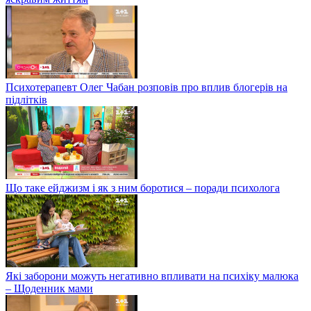
Психотерапевт Олег Чабан розповів про вплив блогерів на
підлітків
Що таке ейджизм і як з ним боротися – поради психолога
Які заборони можуть негативно впливати на психіку малюка
– Щоденник мами