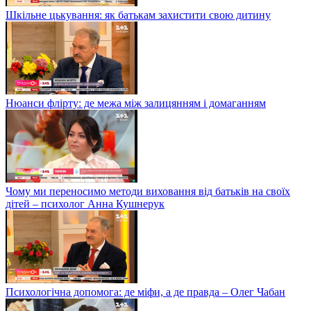
Шкільне цькування: як батькам захистити свою дитину
Нюанси флірту: де межа між залицянням і домаганням
Чому ми переносимо методи виховання від батьків на своїх
дітей – психолог Анна Кушнерук
Психологічна допомога: де міфи, а де правда – Олег Чабан