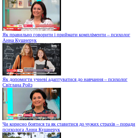
Як правильно говорити і приймати компліменти – психолог
Анна Кушнерук
Як допомогти учневі адаптуватися до навчання – психолог
Світлана Ройз
Чи корисно боятися та як ставитися до чужих страхів – поради
психолога Анни Кушнерук