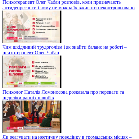
Психотерапевт Олег Чабан розповів, коли призначають
антидепресанти і чому не можна їх вживати неконтрольовано
Чим шкідливий трудоголізм і як знайти баланс на роботі –
психотерапевт Олег Чабан
Психолог Наталія Ломоносова розказала про переваги та
недоліки ранніх шлюбів
Як реагувати на неетичну поведінку в громадських місцях –