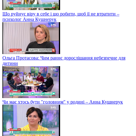
Що руйнує віру в себе і що робити, щоб її не втратити –
психолог Анна Кушнерук
Ольга Протасова: Чим раннє дорослішання небезпечне для
дитини
Чи має хтось бути "головним" у родині – Анна Кушнерук