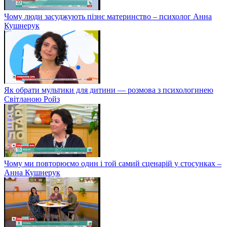
Чому люди засуджують пізнє материнство – психолог Анна
Кушнерук
Як обрати мультики для дитини — розмова з психологинею
Світланою Ройз
Чому ми повторюємо один і той самий сценарій у стосунках –
Анна Кушнерук