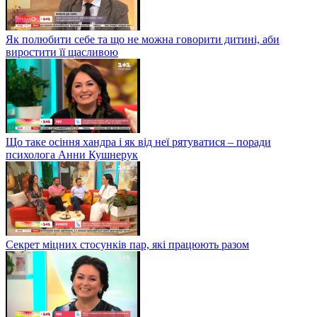
Як полюбити себе та що не можна говорити дитині, аби
виростити її щасливою
Що таке осіння хандра і як від неї рятуватися – поради
психолога Анни Кушнерук
Секрет міцних стосунків пар, які працюють разом