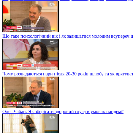
Що таке психологічний вік і як залишатися молодим всупереч 
Чому розпадаються пари після 20-30 років шлюбу та як врятува
Олег Чабан: Як зберігати здоровий глузд в умовах пандемії