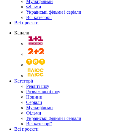
Мультфільми
Фільми
Українські фільми і серіали
Всі категорії
Всі проєкти
Канали
Категорії
Реаліті-шоу
Розважальні шоу
Новини
Серіали
Мультфільми
Фільми
Українські фільми і серіали
Всі категорії
Всі проєкти