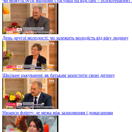
Чи можуть бути міцними стосунки на відстані – психотерапев
День другої молодості: чи залежить молодість від віку людину
Шкільне цькування: як батькам захистити свою дитину
Нюанси флірту: де межа між залицянням і домаганням