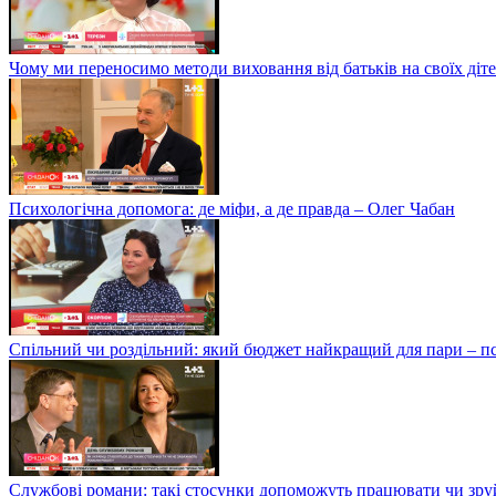
Чому ми переносимо методи виховання від батьків на своїх ді
Психологічна допомога: де міфи, а де правда – Олег Чабан
Спільний чи роздільний: який бюджет найкращий для пари – 
Службові романи: такі стосунки допоможуть працювати чи зру