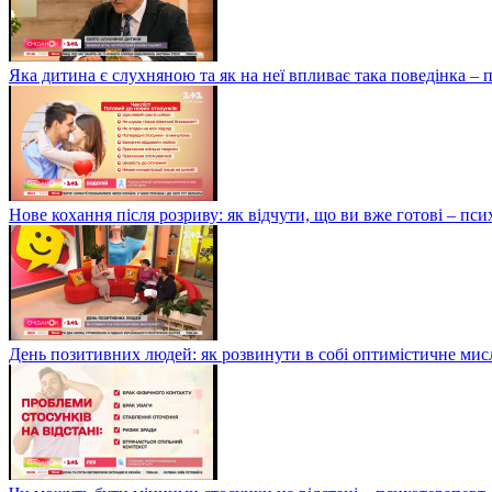
Яка дитина є слухняною та як на неї впливає така поведінка –
Нове кохання після розриву: як відчути, що ви вже готові – п
День позитивних людей: як розвинути в собі оптимістичне мис