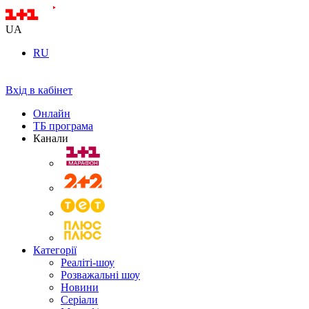
UA
RU
Вхід в кабінет
Онлайн
ТБ програма
Канали
Категорії
Реаліті-шоу
Розважальні шоу
Новини
Серіали