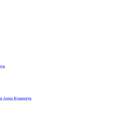
рук
ади Анни Кушнерук