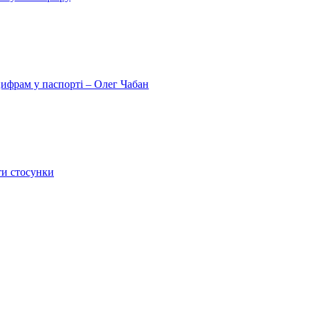
цифрам у паспорті – Олег Чабан
ти стосунки