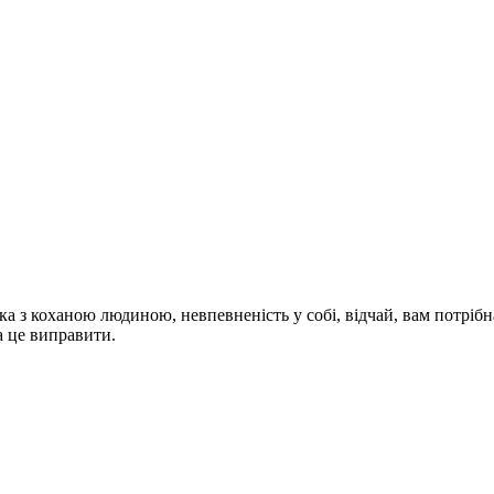
ка з коханою людиною, невпевненість у собі, відчай, вам потріб
а це виправити.