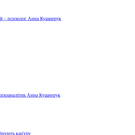
тей – психолог Анна Кушнерук
психоаналітик Анна Кушнерук
йнують кар'єру