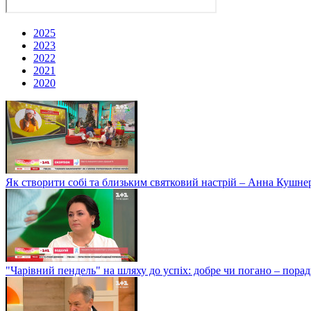
2025
2023
2022
2021
2020
Як створити собі та близьким святковий настрій – Анна Кушне
"Чарівний пендель" на шляху до успіх: добре чи погано – пор