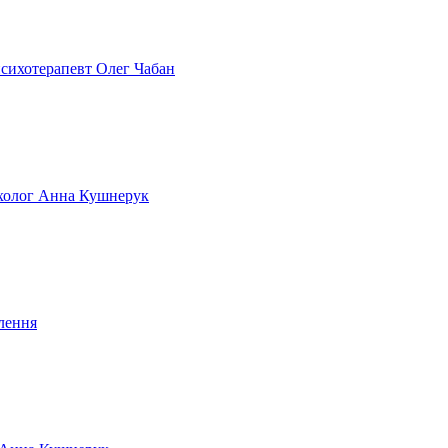
 психотерапевт Олег Чабан
сихолог Анна Кушнерук
лення