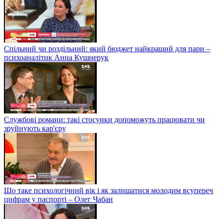
Спільний чи роздільний: який бюджет найкращий для пари –
психоаналітик Анна Кушнерук
Службові романи: такі стосунки допоможуть працювати чи
зруйнують кар'єру
Що таке психологічний вік і як залишатися молодим всупереч
цифрам у паспорті – Олег Чабан