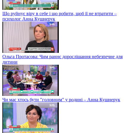
Що руйнує віру в себе і що робити, щоб її не втратити –
психолог Анна Кушнерук
Ольга Протасова: Чим раннє дорослішання небезпечне для
дитини
Чи має хтось бути "головним" у родині – Анна Кушнерук