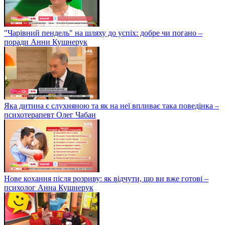
"Чарівний пендель" на шляху до успіх: добре чи погано –
поради Анни Кушнерук
Яка дитина є слухняною та як на неї впливає така поведінка –
психотерапевт Олег Чабан
Нове кохання після розриву: як відчути, що ви вже готові –
психолог Анна Кушнерук