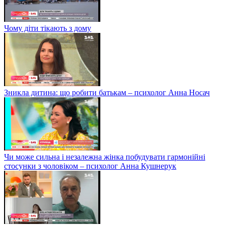
Чому діти тікають з дому
Зникла дитина: що робити батькам – психолог Анна Носач
Чи може сильна і незалежна жінка побудувати гармонійні
стосунки з чоловіком – психолог Анна Кушнерук