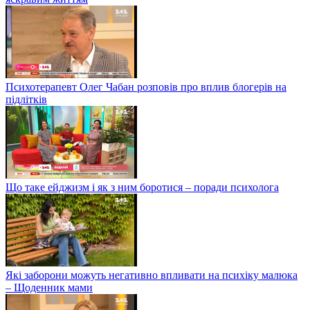
Психотерапевт Олег Чабан розповів про вплив блогерів на
підлітків
Що таке ейджизм і як з ним боротися – поради психолога
Які заборони можуть негативно впливати на психіку малюка
– Щоденник мами