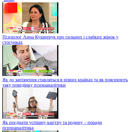
Психолог Анна Кушнерук про сильних і слабких жінок у
стосунках
Як до запізнення ставляться в різних країнах та як пояснюють
таку поведінку психоаналітики
Як поєднати успішну кар'єру та родину – поради
психоаналітика