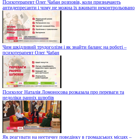
Психотерапевт Олег Чабан розповів, коли призначають
антидепресанти і чому не можна їх вживати неконтрольовано
Чим шкідливий трудоголізм і як знайти баланс на роботі –
психотерапевт Олег Чабан
Психолог Наталія Ломоносова розказала про переваги та
недоліки ранніх шлюбів
Як реагувати на неетичну поведінку в громадських місцях –