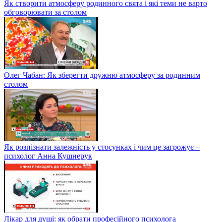
Як створити атмосферу родинного свята і які теми не варто
обговорювати за столом
Олег Чабан: Як зберегти дружню атмосферу за родинним
столом
Як розпізнати залежність у стосунках і чим це загрожує –
психолог Анна Кушнерук
Лікар для душі: як обрати професійного психолога