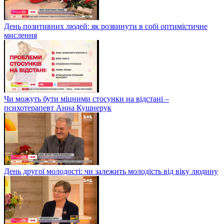
День позитивних людей: як розвинути в собі оптимістичне
мислення
Чи можуть бути міцними стосунки на відстані –
психотерапевт Анна Кушнерук
День другої молодості: чи залежить молодість від віку людину