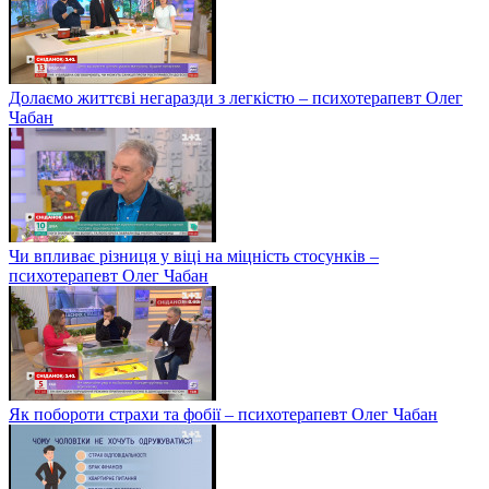
Долаємо життєві негаразди з легкістю – психотерапевт Олег
Чабан
Чи впливає різниця у віці на міцність стосунків –
психотерапевт Олег Чабан
Як побороти страхи та фобії – психотерапевт Олег Чабан