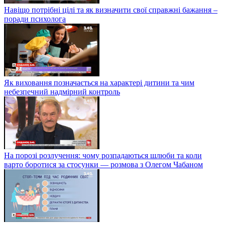
Навіщо потрібні цілі та як визначити свої справжні бажання –
поради психолога
Як виховання позначається на характері дитини та чим
небезпечний надмірний контроль
На порозі розлучення: чому розпадаються шлюби та коли
варто боротися за стосунки — розмова з Олегом Чабаном