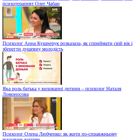
психотерапевт Олег Чабан
Психолог Анна Кушнерук розказала, як сприймати свій вік і
зберегти душевну молодість
Яка роль батька у вихованні дитини – психолог Наталя
Ломоносова
Психолог Олена Любченко: як жити по-справжньому
яскравим життям