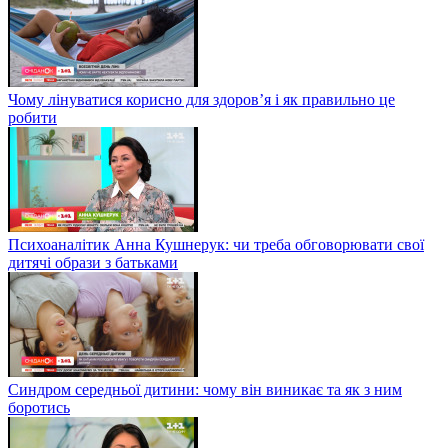
Чому лінуватися корисно для здоров’я і як правильно це
робити
Психоаналітик Анна Кушнерук: чи треба обговорювати свої
дитячі образи з батьками
Синдром середньої дитини: чому він виникає та як з ним
боротись