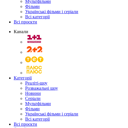
Мультфільми
Фільми
Українські фільми і серіали
Всі категорії
Всі проєкти
Канали
Категорії
Реаліті-шоу
Розважальні шоу
Новини
Серіали
Мультфільми
Фільми
Українські фільми і серіали
Всі категорії
Всі проєкти