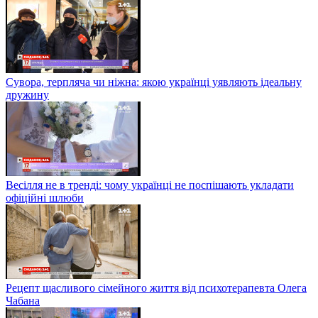
Сувора, терпляча чи ніжна: якою українці уявляють ідеальну
дружину
Весілля не в тренді: чому українці не поспішають укладати
офіційні шлюби
Рецепт щасливого сімейного життя від психотерапевта Олега
Чабана