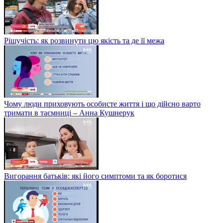
Рішучість: як розвинути цю якість та де її межа
Чому люди приховують особисте життя і що дійсно варто
тримати в таємниці – Анна Кушнерук
Вигорання батьків: які його симптоми та як боротися