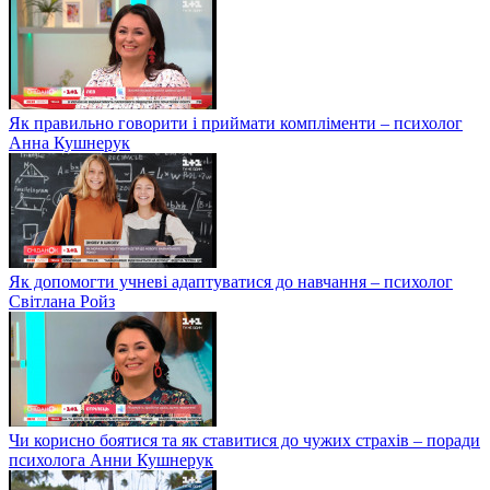
Як правильно говорити і приймати компліменти – психолог
Анна Кушнерук
Як допомогти учневі адаптуватися до навчання – психолог
Світлана Ройз
Чи корисно боятися та як ставитися до чужих страхів – поради
психолога Анни Кушнерук