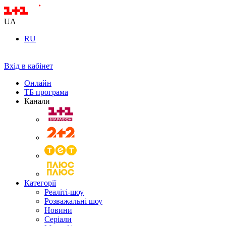
UA
RU
Вхід в кабінет
Онлайн
ТБ програма
Канали
Категорії
Реаліті-шоу
Розважальні шоу
Новини
Серіали