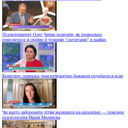
Психотерапевт Олег Чабан розповів, як правильно
поводитися зі своїми й чужими “скелетами” в шафах
Комплекс пряника: чим небезпечно бажання подобатися всім
Чи варто забороняти дітям малювати на шпалерах — пояснює
психологиня Марія Маланєва