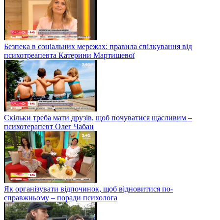
Безпека в соціальних мережах: правила спілкування від
психотреапевта Катерини Мартишевої
Скільки треба мати друзів, щоб почуватися щасливим –
психотерапевт Олег Чабан
Як організувати відпочинок, щоб відновитися по-
справжньому – поради психолога