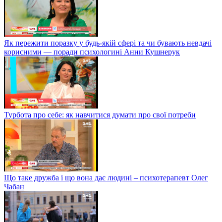
Як пережити поразку у будь-якій сфері та чи бувають невдачі
корисними — поради психологині Анни Кушнерук
Турбота про себе: як навчитися думати про свої потреби
Що таке дружба і що вона дає людині – психотерапевт Олег
Чабан