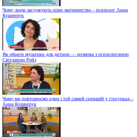
Чому люди засуджують пізнє материнство – психолог Анна
Кушнерук
Як обрати мультики для дитини — розмова з психологинею
Світланою Ройз
Чому ми повторюємо один і той самий сценарій у стосунках –
Анна Кушнерук