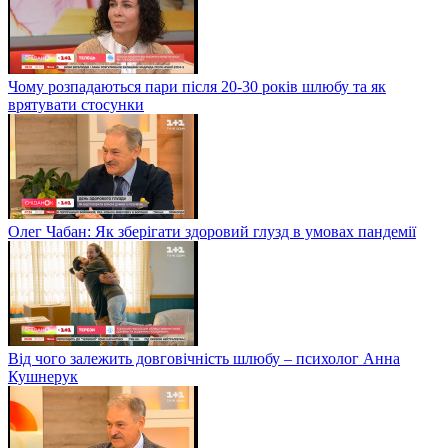
Чому розпадаються пари після 20-30 років шлюбу та як
врятувати стосунки
Олег Чабан: Як зберігати здоровий глузд в умовах пандемії
Від чого залежить довговічність шлюбу – психолог Анна
Кушнерук