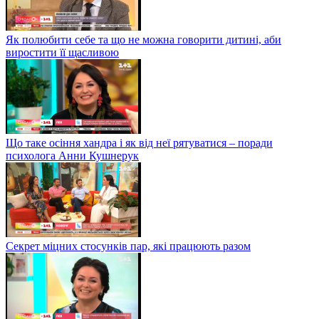
Як полюбити себе та що не можна говорити дитині, аби
виростити її щасливою
Що таке осіння хандра і як від неї рятуватися – поради
психолога Анни Кушнерук
Секрет міцних стосунків пар, які працюють разом