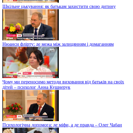
Шкільне цькування: як батькам захистити свою дитину
Нюанси флірту: де межа між залицянням і домаганням
Чому ми переносимо методи виховання від батьків на своїх
дітей – психолог Анна Кушнерук
Психологічна допомога: де міфи, а де правда – Олег Чабан