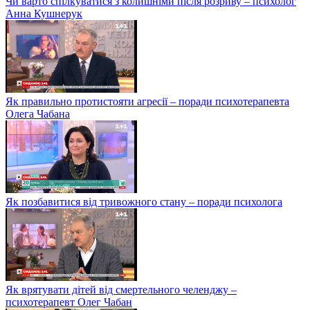
Чи варто спілкуватися з колишніми після розриву – психолог
Анна Кушнерук
Як правильно протистояти агресії – поради психотерапевта
Олега Чабана
Як позбавитися від тривожного стану – поради психолога
Як врятувати дітей від смертельного челенджу –
психотерапевт Олег Чабан