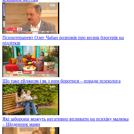
Психотерапевт Олег Чабан розповів про вплив блогерів на
підлітків
Що таке ейджизм і як з ним боротися – поради психолога
Які заборони можуть негативно впливати на психіку малюка
– Щоденник мами