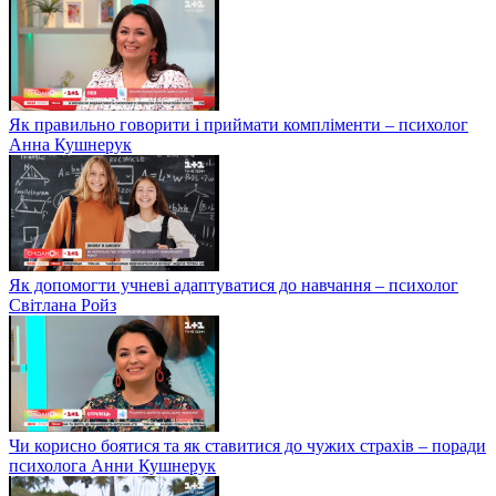
Як правильно говорити і приймати компліменти – психолог
Анна Кушнерук
Як допомогти учневі адаптуватися до навчання – психолог
Світлана Ройз
Чи корисно боятися та як ставитися до чужих страхів – поради
психолога Анни Кушнерук