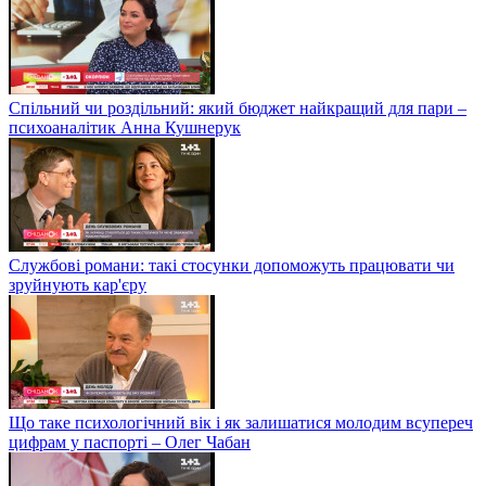
Спільний чи роздільний: який бюджет найкращий для пари –
психоаналітик Анна Кушнерук
Службові романи: такі стосунки допоможуть працювати чи
зруйнують кар'єру
Що таке психологічний вік і як залишатися молодим всупереч
цифрам у паспорті – Олег Чабан