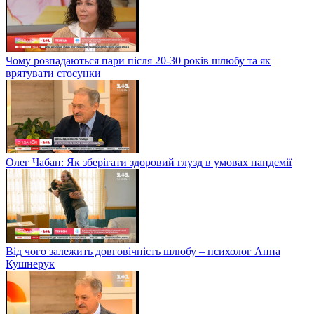
Чому розпадаються пари після 20-30 років шлюбу та як
врятувати стосунки
Олег Чабан: Як зберігати здоровий глузд в умовах пандемії
Від чого залежить довговічність шлюбу – психолог Анна
Кушнерук