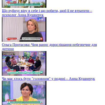
Що руйнує віру в себе і що робити, щоб її не втратити –
психолог Анна Кушнерук
Ольга Протасова: Чим раннє дорослішання небезпечне для
дитини
Чи має хтось бути "головним" у родині – Анна Кушнерук