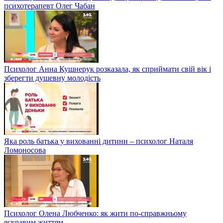
психотерапевт Олег Чабан
Психолог Анна Кушнерук розказала, як сприймати свій вік і
зберегти душевну молодість
Яка роль батька у вихованні дитини – психолог Наталя
Ломоносова
Психолог Олена Любченко: як жити по-справжньому
яскравим життям