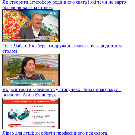
Як створити атмосферу родинного свята і які теми не варто
обговорювати за столом
Олег Чабан: Як зберегти дружню атмосферу за родинним
столом
Як розпізнати залежність у стосунках і чим це загрожує –
психолог Анна Кушнерук
Лікар для душі: як обрати професійного психолога