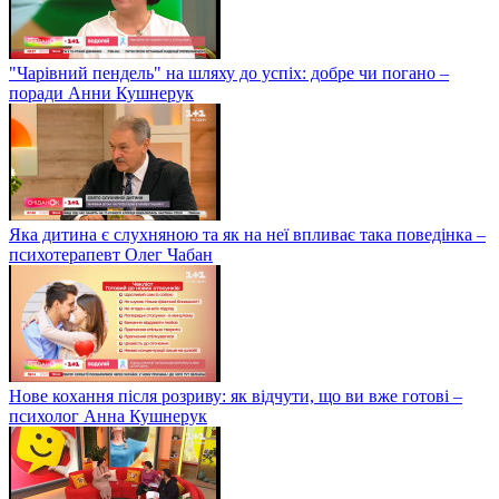
"Чарівний пендель" на шляху до успіх: добре чи погано –
поради Анни Кушнерук
Яка дитина є слухняною та як на неї впливає така поведінка –
психотерапевт Олег Чабан
Нове кохання після розриву: як відчути, що ви вже готові –
психолог Анна Кушнерук