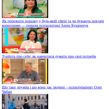
Як пережити поразку у будь-якій сфері та чи бувають невдачі
корисними — поради психологині Анни Кушнерук
Турбота про себе: як навчитися думати про свої потреби
Що таке дружба і що вона дає людині – психотерапевт Олег
Чабан