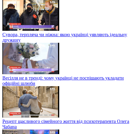
Сувора, терпляча чи ніжна: якою українці уявляють ідеальну
дружину
Весілля не в тренді: чому українці не поспішають укладати
офіційні шлюби
Рецепт щасливого сімейного життя від психотерапевта Олега
Чабана