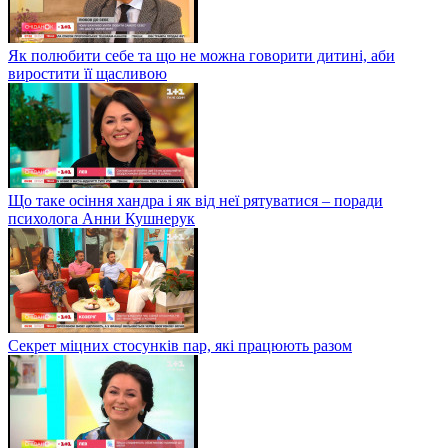
Як полюбити себе та що не можна говорити дитині, аби
виростити її щасливою
Що таке осіння хандра і як від неї рятуватися – поради
психолога Анни Кушнерук
Секрет міцних стосунків пар, які працюють разом