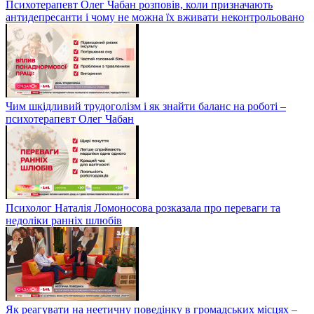
Психотерапевт Олег Чабан розповів, коли призначають
антидепресанти і чому не можна їх вживати неконтрольовано
Чим шкідливий трудоголізм і як знайти баланс на роботі –
психотерапевт Олег Чабан
Психолог Наталія Ломоносова розказала про переваги та
недоліки ранніх шлюбів
Як реагувати на неетичну поведінку в громадських місцях –