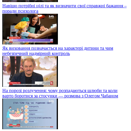
Навіщо потрібні цілі та як визначити свої справжні бажання –
поради психолога
Як виховання позначається на характері дитини та чим
небезпечний надмірний контроль
На порозі розлучення: чому розпадаються шлюби та коли
варто боротися за стосунки — розмова з Олегом Чабаном