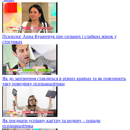
Психолог Анна Кушнерук про сильних і слабких жінок у
стосунках
Як до запізнення ставляться в різних країнах та як пояснюють
таку поведінку психоаналітики
Як поєднати успішну кар'єру та родину – поради
психоаналітика