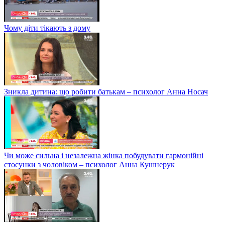
Чому діти тікають з дому
Зникла дитина: що робити батькам – психолог Анна Носач
Чи може сильна і незалежна жінка побудувати гармонійні
стосунки з чоловіком – психолог Анна Кушнерук