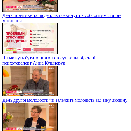
День позитивних людей: як розвинути в собі оптимістичне
мислення
Чи можуть бути міцними стосунки на відстані –
психотерапевт Анна Кушнерук
День другої молодості: чи залежить молодість від віку людину