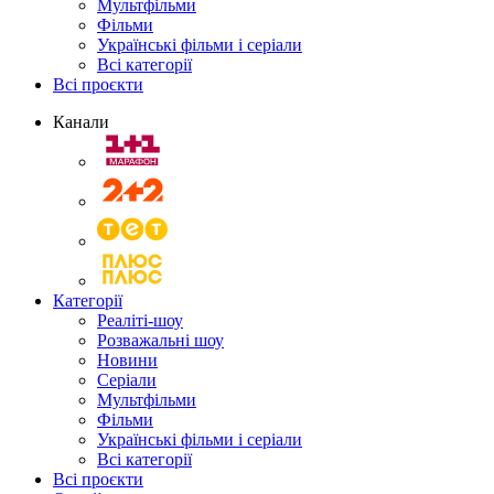
Мультфільми
Фільми
Українські фільми і серіали
Всі категорії
Всі проєкти
Канали
Категорії
Реаліті-шоу
Розважальні шоу
Новини
Серіали
Мультфільми
Фільми
Українські фільми і серіали
Всі категорії
Всі проєкти