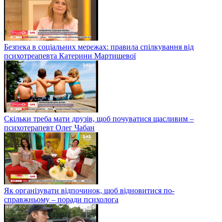
Безпека в соціальних мережах: правила спілкування від
психотреапевта Катерини Мартишевої
Скільки треба мати друзів, щоб почуватися щасливим –
психотерапевт Олег Чабан
Як організувати відпочинок, щоб відновитися по-
справжньому – поради психолога