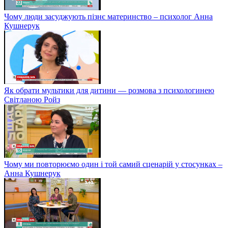
Чому люди засуджують пізнє материнство – психолог Анна
Кушнерук
Як обрати мультики для дитини — розмова з психологинею
Світланою Ройз
Чому ми повторюємо один і той самий сценарій у стосунках –
Анна Кушнерук