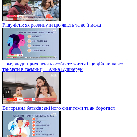
Рішучість: як розвинути цю якість та де її межа
Чому люди приховують особисте життя і що дійсно варто
тримати в таємниці – Анна Кушнерук
Вигорання батьків: які його симптоми та як боротися