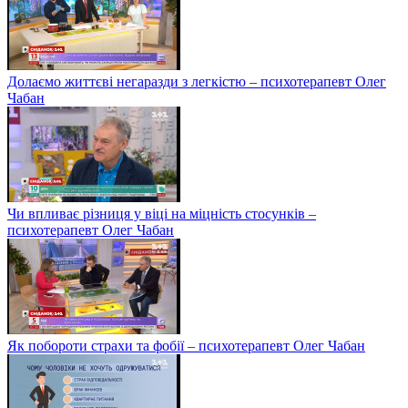
Долаємо життєві негаразди з легкістю – психотерапевт Олег
Чабан
Чи впливає різниця у віці на міцність стосунків –
психотерапевт Олег Чабан
Як побороти страхи та фобії – психотерапевт Олег Чабан