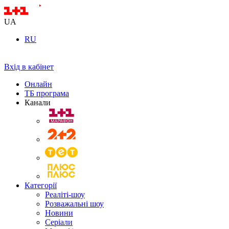
UA
RU
Вхід в кабінет
Онлайн
ТБ програма
Канали
Категорії
Реаліті-шоу
Розважальні шоу
Новини
Серіали