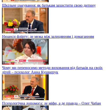
Шкільне цькування: як батькам захистити свою дитину
Нюанси флірту: де межа між залицянням і домаганням
Чому ми переносимо методи виховання від батьків на своїх
дітей – психолог Анна Кушнерук
Психологічна допомога: де міфи, а де правда – Олег Чабан