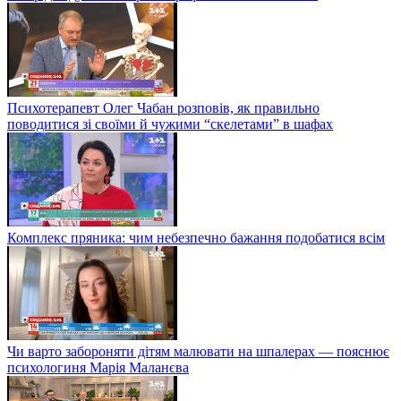
Психотерапевт Олег Чабан розповів, як правильно
поводитися зі своїми й чужими “скелетами” в шафах
Комплекс пряника: чим небезпечно бажання подобатися всім
Чи варто забороняти дітям малювати на шпалерах — пояснює
психологиня Марія Маланєва