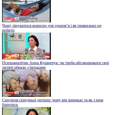
Чому лінуватися корисно для здоров’я і як правильно це
робити
Психоаналітик Анна Кушнерук: чи треба обговорювати свої
дитячі образи з батьками
Синдром середньої дитини: чому він виникає та як з ним
боротись