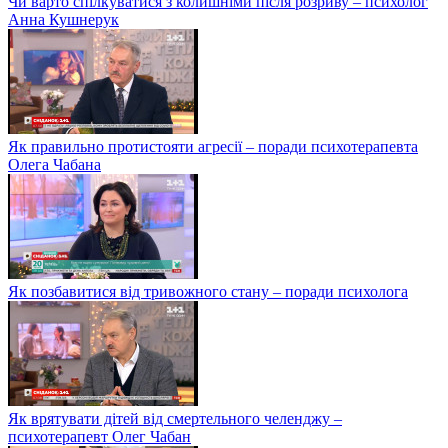
Чи варто спілкуватися з колишніми після розриву – психолог
Анна Кушнерук
Як правильно протистояти агресії – поради психотерапевта
Олега Чабана
Як позбавитися від тривожного стану – поради психолога
Як врятувати дітей від смертельного челенджу –
психотерапевт Олег Чабан