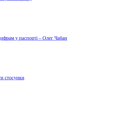
цифрам у паспорті – Олег Чабан
ти стосунки