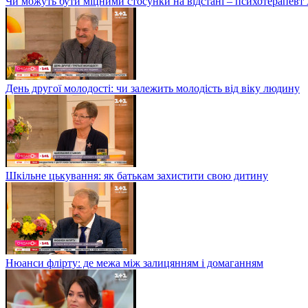
Чи можуть бути міцними стосунки на відстані – психотерапев
День другої молодості: чи залежить молодість від віку людину
Шкільне цькування: як батькам захистити свою дитину
Нюанси флірту: де межа між залицянням і домаганням