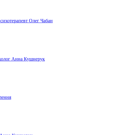
 психотерапевт Олег Чабан
сихолог Анна Кушнерук
лення