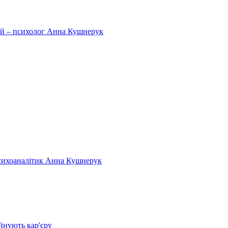
тей – психолог Анна Кушнерук
психоаналітик Анна Кушнерук
йнують кар'єру