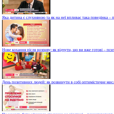
Яка дитина є слухняною та як на неї впливає така поведінка –
Нове кохання після розриву: як відчути, що ви вже готові – п
День позитивних людей: як розвинути в собі оптимістичне мис