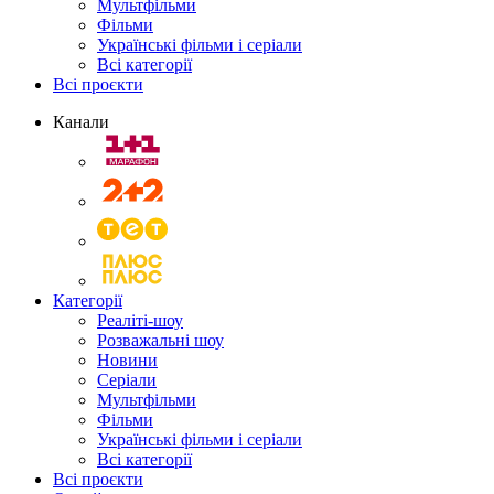
Мультфільми
Фільми
Українські фільми і серіали
Всі категорії
Всі проєкти
Канали
Категорії
Реаліті-шоу
Розважальні шоу
Новини
Серіали
Мультфільми
Фільми
Українські фільми і серіали
Всі категорії
Всі проєкти