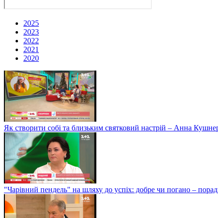
2025
2023
2022
2021
2020
Як створити собі та близьким святковий настрій – Анна Кушне
"Чарівний пендель" на шляху до успіх: добре чи погано – пор