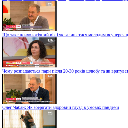
Що таке психологічний вік і як залишатися молодим всупереч 
Чому розпадаються пари після 20-30 років шлюбу та як врятува
Олег Чабан: Як зберігати здоровий глузд в умовах пандемії