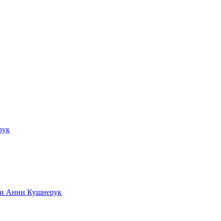
рук
ади Анни Кушнерук