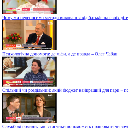
Чому ми переносимо методи виховання від батьків на своїх ді
Психологічна допомога: де міфи, а де правда – Олег Чабан
Спільний чи роздільний: який бюджет найкращий для пари – 
Службові романи: такі стосунки допоможуть працювати чи зру