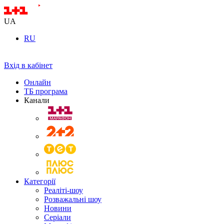
UA
RU
Вхід в кабінет
Онлайн
ТБ програма
Канали
Категорії
Реаліті-шоу
Розважальні шоу
Новини
Серіали