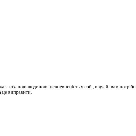
ка з коханою людиною, невпевненість у собі, відчай, вам потріб
а це виправити.