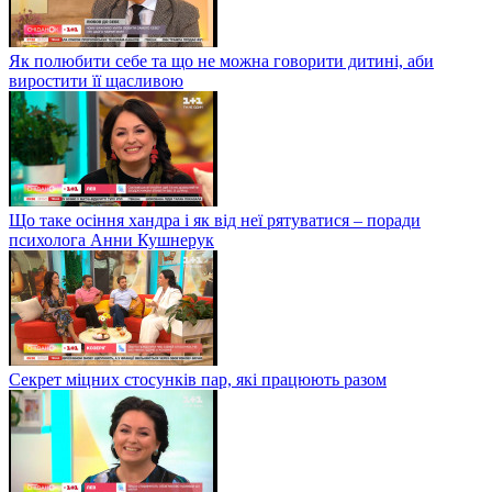
Як полюбити себе та що не можна говорити дитині, аби
виростити її щасливою
Що таке осіння хандра і як від неї рятуватися – поради
психолога Анни Кушнерук
Секрет міцних стосунків пар, які працюють разом