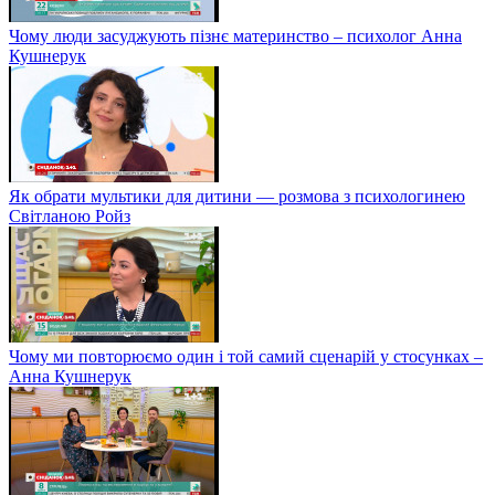
Чому люди засуджують пізнє материнство – психолог Анна
Кушнерук
Як обрати мультики для дитини — розмова з психологинею
Світланою Ройз
Чому ми повторюємо один і той самий сценарій у стосунках –
Анна Кушнерук