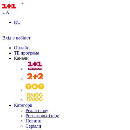
UA
RU
Вхід в кабінет
Онлайн
ТБ програма
Канали
Категорії
Реаліті-шоу
Розважальні шоу
Новини
Серіали