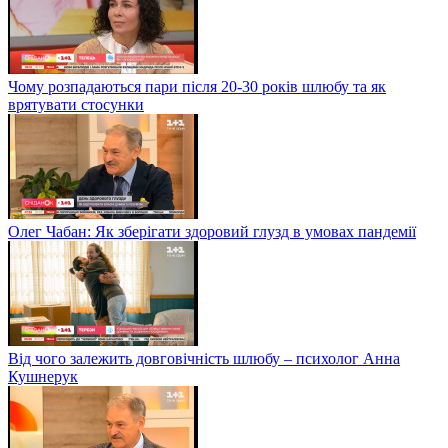
Чому розпадаються пари після 20-30 років шлюбу та як
врятувати стосунки
Олег Чабан: Як зберігати здоровий глузд в умовах пандемії
Від чого залежить довговічність шлюбу – психолог Анна
Кушнерук