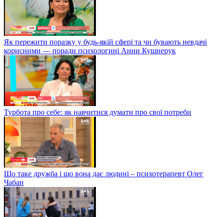
Як пережити поразку у будь-якій сфері та чи бувають невдачі
корисними — поради психологині Анни Кушнерук
Турбота про себе: як навчитися думати про свої потреби
Що таке дружба і що вона дає людині – психотерапевт Олег
Чабан