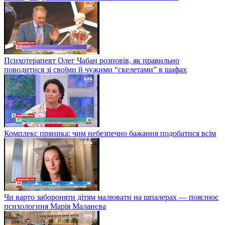
Психотерапевт Олег Чабан розповів, як правильно
поводитися зі своїми й чужими “скелетами” в шафах
Комплекс пряника: чим небезпечно бажання подобатися всім
Чи варто забороняти дітям малювати на шпалерах — пояснює
психологиня Марія Маланєва