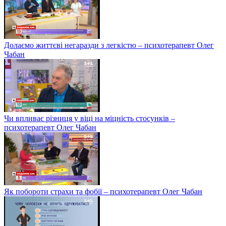
Долаємо життєві негаразди з легкістю – психотерапевт Олег
Чабан
Чи впливає різниця у віці на міцність стосунків –
психотерапевт Олег Чабан
Як побороти страхи та фобії – психотерапевт Олег Чабан