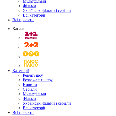
Мультфільми
Фільми
Українські фільми і серіали
Всі категорії
Всі проєкти
Канали
Категорії
Реаліті-шоу
Розважальні шоу
Новини
Серіали
Мультфільми
Фільми
Українські фільми і серіали
Всі категорії
Всі проєкти