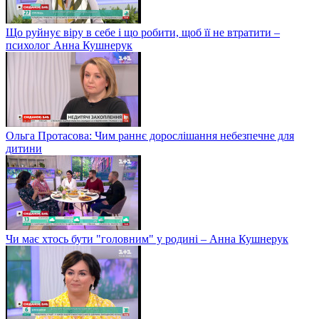
Що руйнує віру в себе і що робити, щоб її не втратити –
психолог Анна Кушнерук
Ольга Протасова: Чим раннє дорослішання небезпечне для
дитини
Чи має хтось бути "головним" у родині – Анна Кушнерук