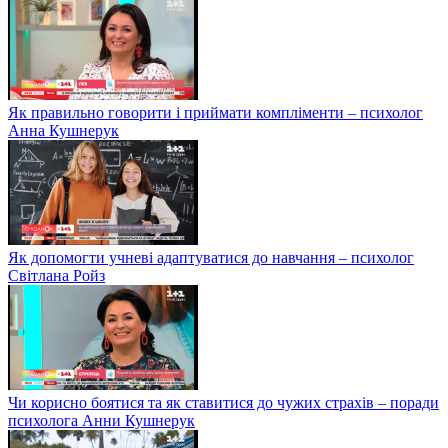
Як правильно говорити і приймати компліменти – психолог
Анна Кушнерук
Як допомогти учневі адаптуватися до навчання – психолог
Світлана Ройз
Чи корисно боятися та як ставитися до чужих страхів – поради
психолога Анни Кушнерук