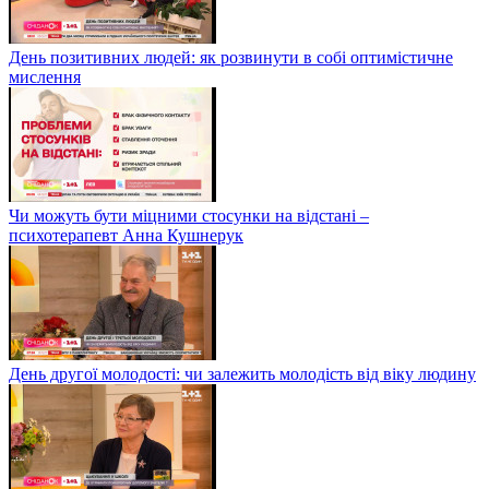
День позитивних людей: як розвинути в собі оптимістичне
мислення
Чи можуть бути міцними стосунки на відстані –
психотерапевт Анна Кушнерук
День другої молодості: чи залежить молодість від віку людину