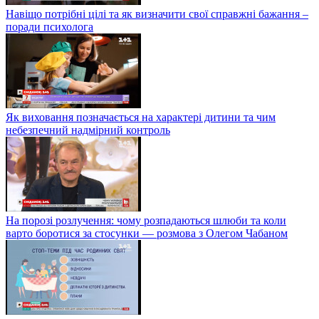
Навіщо потрібні цілі та як визначити свої справжні бажання –
поради психолога
Як виховання позначається на характері дитини та чим
небезпечний надмірний контроль
На порозі розлучення: чому розпадаються шлюби та коли
варто боротися за стосунки — розмова з Олегом Чабаном