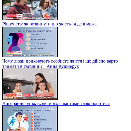
Рішучість: як розвинути цю якість та де її межа
Чому люди приховують особисте життя і що дійсно варто
тримати в таємниці – Анна Кушнерук
Вигорання батьків: які його симптоми та як боротися