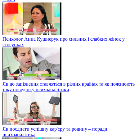
Психолог Анна Кушнерук про сильних і слабких жінок у
стосунках
Як до запізнення ставляться в різних країнах та як пояснюють
таку поведінку психоаналітики
Як поєднати успішну кар'єру та родину – поради
психоаналітика