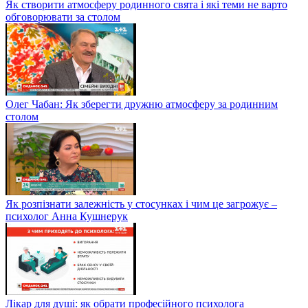
Як створити атмосферу родинного свята і які теми не варто
обговорювати за столом
Олег Чабан: Як зберегти дружню атмосферу за родинним
столом
Як розпізнати залежність у стосунках і чим це загрожує –
психолог Анна Кушнерук
Лікар для душі: як обрати професійного психолога