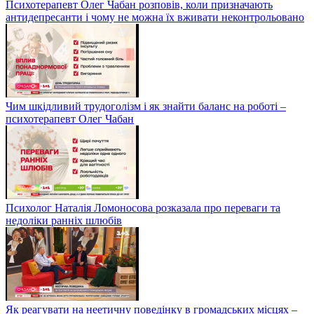
Психотерапевт Олег Чабан розповів, коли призначають
антидепресанти і чому не можна їх вживати неконтрольовано
Чим шкідливий трудоголізм і як знайти баланс на роботі –
психотерапевт Олег Чабан
Психолог Наталія Ломоносова розказала про переваги та
недоліки ранніх шлюбів
Як реагувати на неетичну поведінку в громадських місцях –