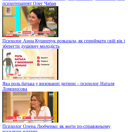
психотерапевт Олег Чабан
Психолог Анна Кушнерук розказала, як сприймати свій вік і
зберегти душевну молодість
Яка роль батька у вихованні дитини – психолог Наталя
Ломоносова
Психолог Олена Любченко: як жити по-справжньому
яскравим життям