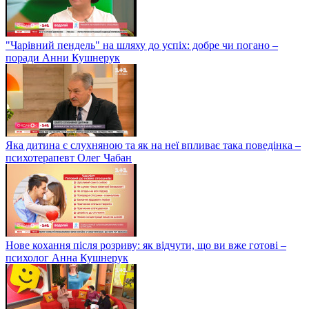
"Чарівний пендель" на шляху до успіх: добре чи погано –
поради Анни Кушнерук
Яка дитина є слухняною та як на неї впливає така поведінка –
психотерапевт Олег Чабан
Нове кохання після розриву: як відчути, що ви вже готові –
психолог Анна Кушнерук