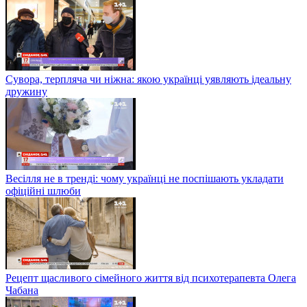
Сувора, терпляча чи ніжна: якою українці уявляють ідеальну
дружину
Весілля не в тренді: чому українці не поспішають укладати
офіційні шлюби
Рецепт щасливого сімейного життя від психотерапевта Олега
Чабана