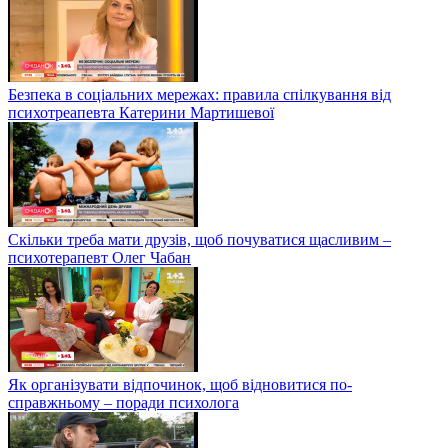
Безпека в соціальних мережах: правила спілкування від
психотреапевта Катерини Мартишевої
Скільки треба мати друзів, щоб почуватися щасливим –
психотерапевт Олег Чабан
Як організувати відпочинок, щоб відновитися по-
справжньому – поради психолога