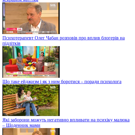
Психотерапевт Олег Чабан розповів про вплив блогерів на
підлітків
Що таке ейджизм і як з ним боротися – поради психолога
Які заборони можуть негативно впливати на психіку малюка
– Щоденник мами