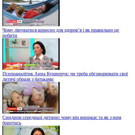
Чому лінуватися корисно для здоров’я і як правильно це
робити
Психоаналітик Анна Кушнерук: чи треба обговорювати свої
дитячі образи з батьками
Синдром середньої дитини: чому він виникає та як з ним
боротись