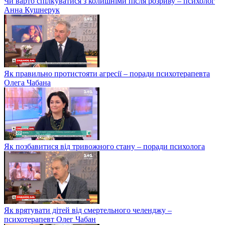
Чи варто спілкуватися з колишніми після розриву – психолог
Анна Кушнерук
Як правильно протистояти агресії – поради психотерапевта
Олега Чабана
Як позбавитися від тривожного стану – поради психолога
Як врятувати дітей від смертельного челенджу –
психотерапевт Олег Чабан