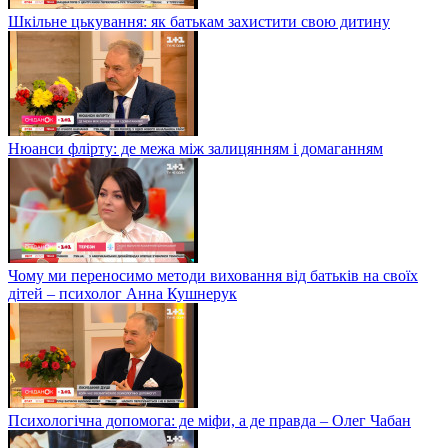
Шкільне цькування: як батькам захистити свою дитину
Нюанси флірту: де межа між залицянням і домаганням
Чому ми переносимо методи виховання від батьків на своїх
дітей – психолог Анна Кушнерук
Психологічна допомога: де міфи, а де правда – Олег Чабан