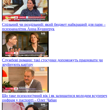
Спільний чи роздільний: який бюджет найкращий для пари –
психоаналітик Анна Кушнерук
Службові романи: такі стосунки допоможуть працювати чи
зруйнують кар'єру
Що таке психологічний вік і як залишатися молодим всупереч
цифрам у паспорті – Олег Чабан