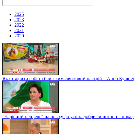
2025
2023
2022
2021
2020
Як створити собі та близьким святковий настрій – Анна Кушне
"Чарівний пендель" на шляху до успіх: добре чи погано – пор