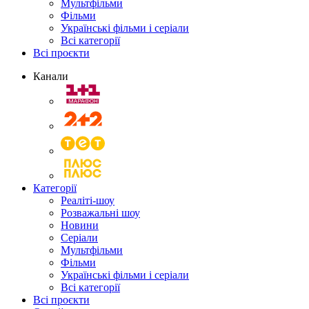
Мультфільми
Фільми
Українські фільми і серіали
Всі категорії
Всі проєкти
Канали
Категорії
Реаліті-шоу
Розважальні шоу
Новини
Серіали
Мультфільми
Фільми
Українські фільми і серіали
Всі категорії
Всі проєкти