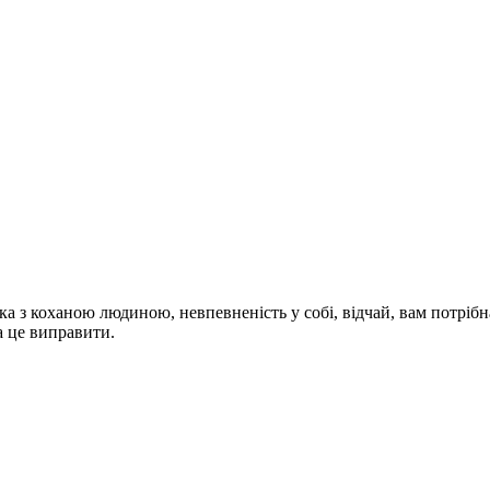
ка з коханою людиною, невпевненість у собі, відчай, вам потріб
а це виправити.