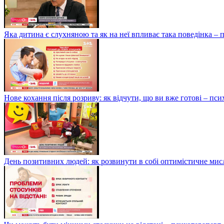
Яка дитина є слухняною та як на неї впливає така поведінка –
Нове кохання після розриву: як відчути, що ви вже готові – п
День позитивних людей: як розвинути в собі оптимістичне мис