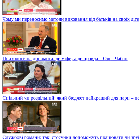
Чому ми переносимо методи виховання від батьків на своїх ді
Психологічна допомога: де міфи, а де правда – Олег Чабан
Спільний чи роздільний: який бюджет найкращий для пари – 
Службові романи: такі стосунки допоможуть працювати чи зру