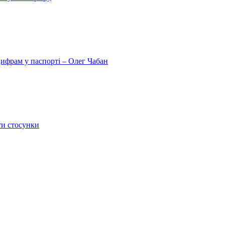
цифрам у паспорті – Олег Чабан
ти стосунки