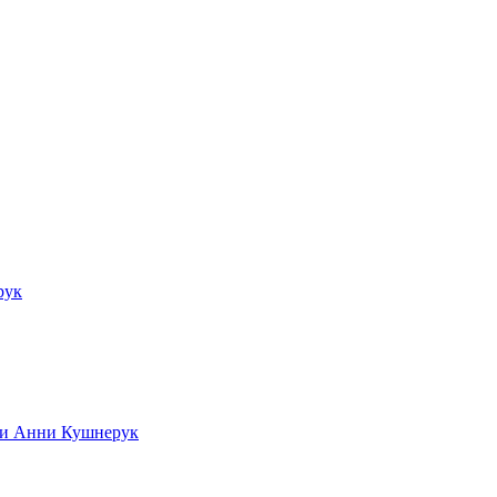
рук
ади Анни Кушнерук