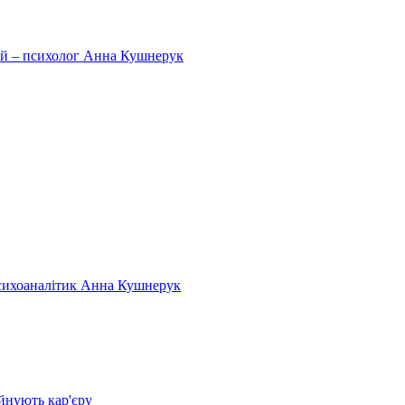
тей – психолог Анна Кушнерук
психоаналітик Анна Кушнерук
йнують кар'єру