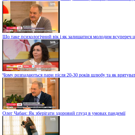
Що таке психологічний вік і як залишатися молодим всупереч 
Чому розпадаються пари після 20-30 років шлюбу та як врятува
Олег Чабан: Як зберігати здоровий глузд в умовах пандемії