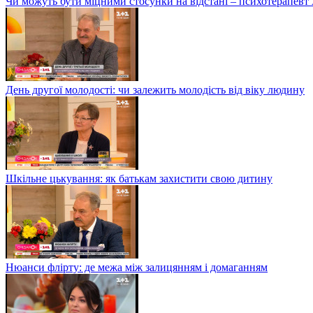
Чи можуть бути міцними стосунки на відстані – психотерапев
День другої молодості: чи залежить молодість від віку людину
Шкільне цькування: як батькам захистити свою дитину
Нюанси флірту: де межа між залицянням і домаганням