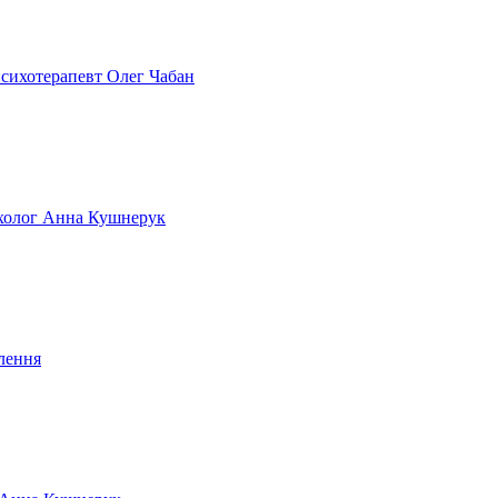
 психотерапевт Олег Чабан
сихолог Анна Кушнерук
лення