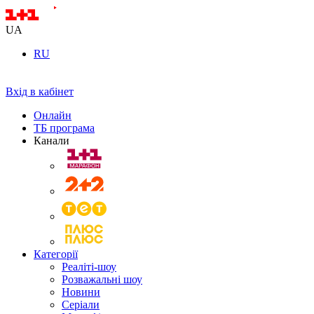
UA
RU
Вхід в кабінет
Онлайн
ТБ програма
Канали
Категорії
Реаліті-шоу
Розважальні шоу
Новини
Серіали