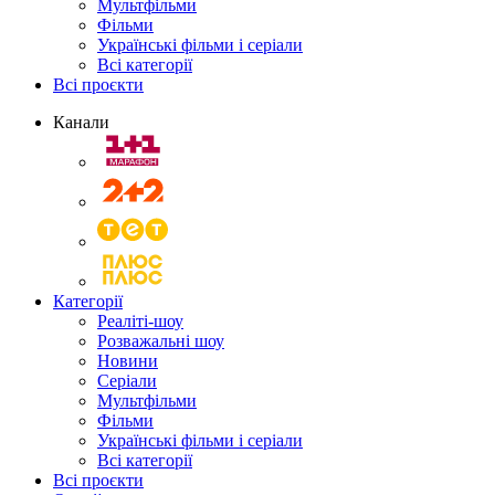
Мультфільми
Фільми
Українські фільми і серіали
Всі категорії
Всі проєкти
Канали
Категорії
Реаліті-шоу
Розважальні шоу
Новини
Серіали
Мультфільми
Фільми
Українські фільми і серіали
Всі категорії
Всі проєкти