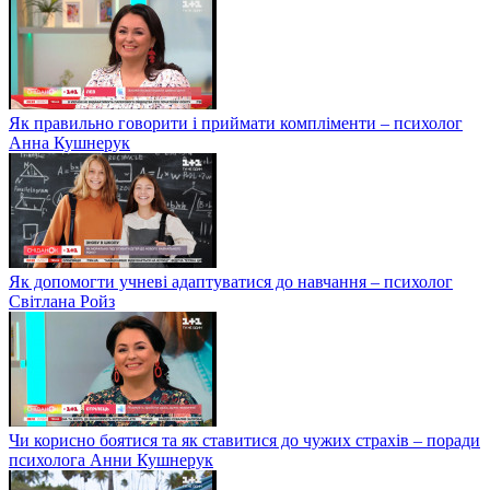
Як правильно говорити і приймати компліменти – психолог
Анна Кушнерук
Як допомогти учневі адаптуватися до навчання – психолог
Світлана Ройз
Чи корисно боятися та як ставитися до чужих страхів – поради
психолога Анни Кушнерук