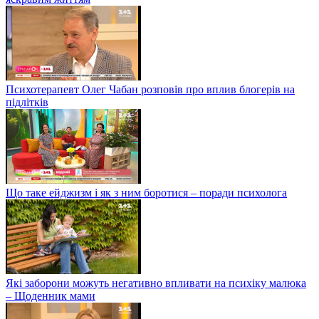
Психотерапевт Олег Чабан розповів про вплив блогерів на
підлітків
Що таке ейджизм і як з ним боротися – поради психолога
Які заборони можуть негативно впливати на психіку малюка
– Щоденник мами