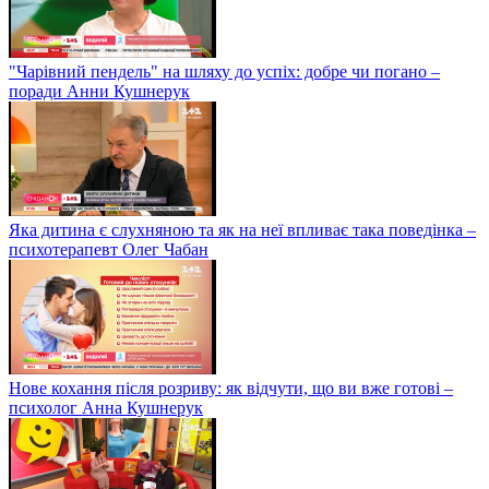
"Чарівний пендель" на шляху до успіх: добре чи погано –
поради Анни Кушнерук
Яка дитина є слухняною та як на неї впливає така поведінка –
психотерапевт Олег Чабан
Нове кохання після розриву: як відчути, що ви вже готові –
психолог Анна Кушнерук