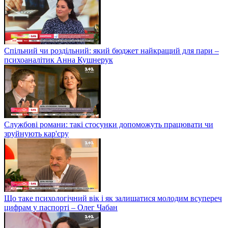
Спільний чи роздільний: який бюджет найкращий для пари –
психоаналітик Анна Кушнерук
Службові романи: такі стосунки допоможуть працювати чи
зруйнують кар'єру
Що таке психологічний вік і як залишатися молодим всупереч
цифрам у паспорті – Олег Чабан