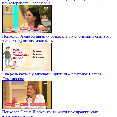
психотерапевт Олег Чабан
Психолог Анна Кушнерук розказала, як сприймати свій вік і
зберегти душевну молодість
Яка роль батька у вихованні дитини – психолог Наталя
Ломоносова
Психолог Олена Любченко: як жити по-справжньому
яскравим життям