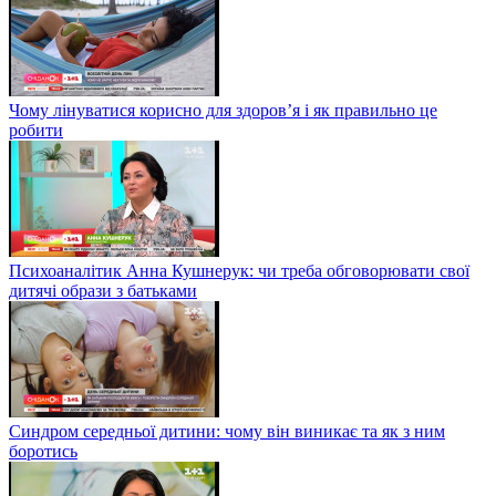
Чому лінуватися корисно для здоров’я і як правильно це
робити
Психоаналітик Анна Кушнерук: чи треба обговорювати свої
дитячі образи з батьками
Синдром середньої дитини: чому він виникає та як з ним
боротись