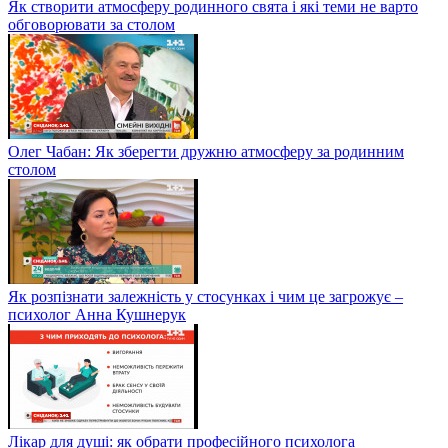
Як створити атмосферу родинного свята і які теми не варто
обговорювати за столом
Олег Чабан: Як зберегти дружню атмосферу за родинним
столом
Як розпізнати залежність у стосунках і чим це загрожує –
психолог Анна Кушнерук
Лікар для душі: як обрати професійного психолога