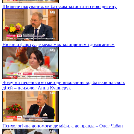
Шкільне цькування: як батькам захистити свою дитину
Нюанси флірту: де межа між залицянням і домаганням
Чому ми переносимо методи виховання від батьків на своїх
дітей – психолог Анна Кушнерук
Психологічна допомога: де міфи, а де правда – Олег Чабан