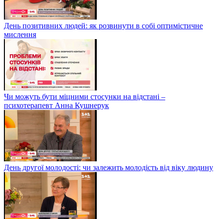
День позитивних людей: як розвинути в собі оптимістичне
мислення
Чи можуть бути міцними стосунки на відстані –
психотерапевт Анна Кушнерук
День другої молодості: чи залежить молодість від віку людину