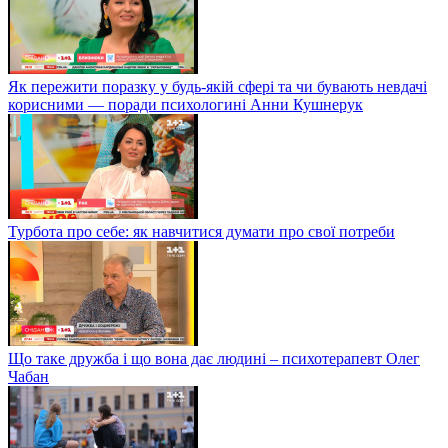
Як пережити поразку у будь-якій сфері та чи бувають невдачі
корисними — поради психологині Анни Кушнерук
Турбота про себе: як навчитися думати про свої потреби
Що таке дружба і що вона дає людині – психотерапевт Олег
Чабан