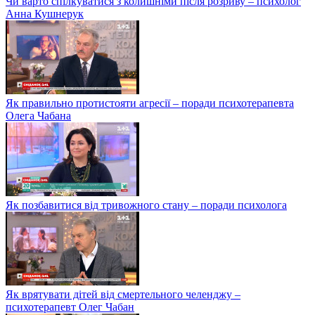
Чи варто спілкуватися з колишніми після розриву – психолог
Анна Кушнерук
Як правильно протистояти агресії – поради психотерапевта
Олега Чабана
Як позбавитися від тривожного стану – поради психолога
Як врятувати дітей від смертельного челенджу –
психотерапевт Олег Чабан