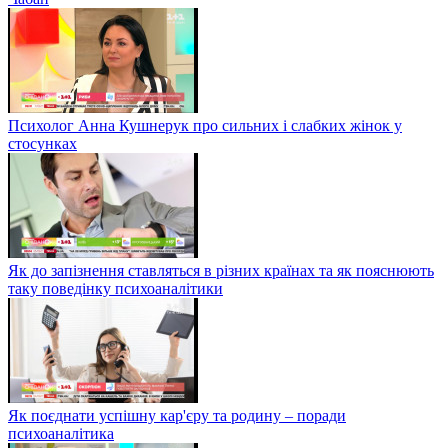
Психолог Анна Кушнерук про сильних і слабких жінок у
стосунках
Як до запізнення ставляться в різних країнах та як пояснюють
таку поведінку психоаналітики
Як поєднати успішну кар'єру та родину – поради
психоаналітика