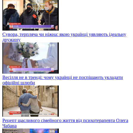
Сувора, терпляча чи ніжна: якою українці уявляють ідеальну
дружину
Весілля не в тренді: чому українці не поспішають укладати
офіційні шлюби
Рецепт щасливого сімейного життя від психотерапевта Олега
Чабана