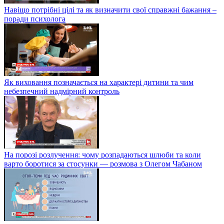
Навіщо потрібні цілі та як визначити свої справжні бажання –
поради психолога
Як виховання позначається на характері дитини та чим
небезпечний надмірний контроль
На порозі розлучення: чому розпадаються шлюби та коли
варто боротися за стосунки — розмова з Олегом Чабаном