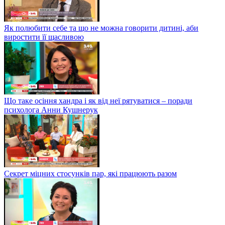
Як полюбити себе та що не можна говорити дитині, аби
виростити її щасливою
Що таке осіння хандра і як від неї рятуватися – поради
психолога Анни Кушнерук
Секрет міцних стосунків пар, які працюють разом