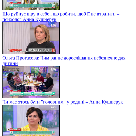
Що руйнує віру в себе і що робити, щоб її не втратити –
психолог Анна Кушнерук
Ольга Протасова: Чим раннє дорослішання небезпечне для
дитини
Чи має хтось бути "головним" у родині – Анна Кушнерук