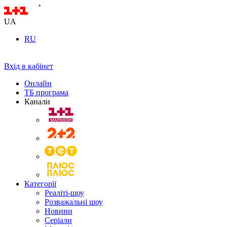
UA
RU
Вхід в кабінет
Онлайн
ТБ програма
Канали
Категорії
Реаліті-шоу
Розважальні шоу
Новини
Серіали