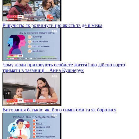
Рішучість: як розвинути цю якість та де її межа
Чому люди приховують особисте життя і що дійсно варто
тримати в таємниці – Анна Кушнерук
Вигорання батьків: які його симптоми та як боротися