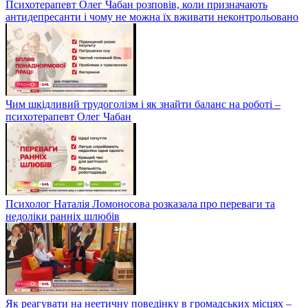
Психотерапевт Олег Чабан розповів, коли призначають
антидепресанти і чому не можна їх вживати неконтрольовано
Чим шкідливий трудоголізм і як знайти баланс на роботі –
психотерапевт Олег Чабан
Психолог Наталія Ломоносова розказала про переваги та
недоліки ранніх шлюбів
Як реагувати на неетичну поведінку в громадських місцях –