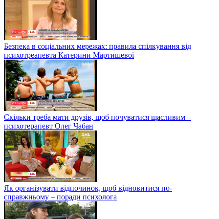
Безпека в соціальних мережах: правила спілкування від
психотреапевта Катерини Мартишевої
Скільки треба мати друзів, щоб почуватися щасливим –
психотерапевт Олег Чабан
Як організувати відпочинок, щоб відновитися по-
справжньому – поради психолога