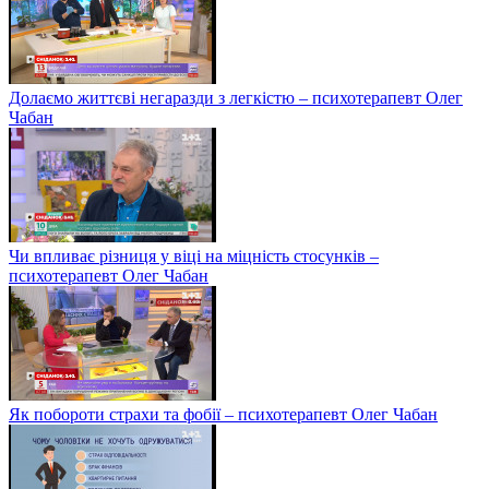
Долаємо життєві негаразди з легкістю – психотерапевт Олег
Чабан
Чи впливає різниця у віці на міцність стосунків –
психотерапевт Олег Чабан
Як побороти страхи та фобії – психотерапевт Олег Чабан