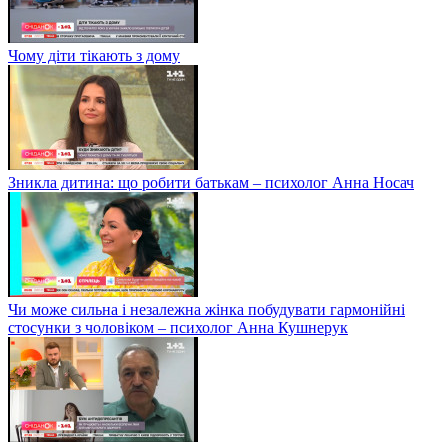
Чому діти тікають з дому
Зникла дитина: що робити батькам – психолог Анна Носач
Чи може сильна і незалежна жінка побудувати гармонійні
стосунки з чоловіком – психолог Анна Кушнерук