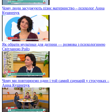
Чому люди засуджують пізнє материнство – психолог Анна
Кушнерук
Як обрати мультики для дитини — розмова з психологинею
Світланою Ройз
Чому ми повторюємо один і той самий сценарій у стосунках –
Анна Кушнерук