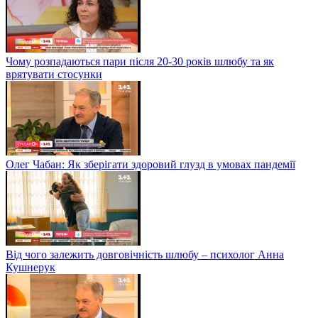
Чому розпадаються пари після 20-30 років шлюбу та як
врятувати стосунки
Олег Чабан: Як зберігати здоровий глузд в умовах пандемії
Від чого залежить довговічність шлюбу – психолог Анна
Кушнерук