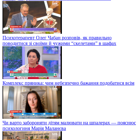
Психотерапевт Олег Чабан розповів, як правильно
поводитися зі своїми й чужими “скелетами” в шафах
Комплекс пряника: чим небезпечно бажання подобатися всім
Чи варто забороняти дітям малювати на шпалерах — пояснює
психологиня Марія Маланєва