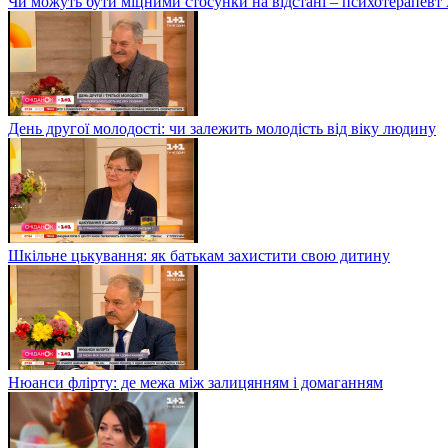
Чи можуть бути міцними стосунки на відстані – психотерапев
День другої молодості: чи залежить молодість від віку людину
Шкільне цькування: як батькам захистити свою дитину
Нюанси флірту: де межа між залицянням і домаганням