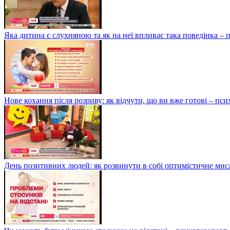
Яка дитина є слухняною та як на неї впливає така поведінка –
Нове кохання після розриву: як відчути, що ви вже готові – п
День позитивних людей: як розвинути в собі оптимістичне мис