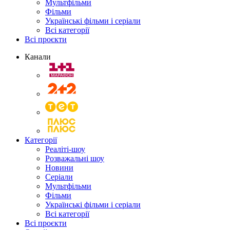
Мультфільми
Фільми
Українські фільми і серіали
Всі категорії
Всі проєкти
Канали
Категорії
Реаліті-шоу
Розважальні шоу
Новини
Серіали
Мультфільми
Фільми
Українські фільми і серіали
Всі категорії
Всі проєкти