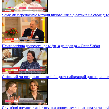
Чому ми переносимо методи виховання від батьків на своїх ді
Психологічна допомога: де міфи, а де правда – Олег Чабан
Спільний чи роздільний: який бюджет найкращий для пари – 
Службові романи: такі стосунки допоможуть працювати чи зру