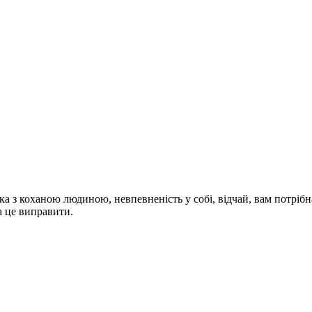
ка з коханою людиною, невпевненість у собі, відчай, вам потріб
а це виправити.