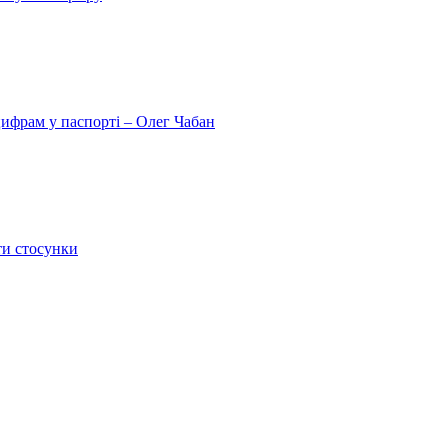
цифрам у паспорті – Олег Чабан
ти стосунки