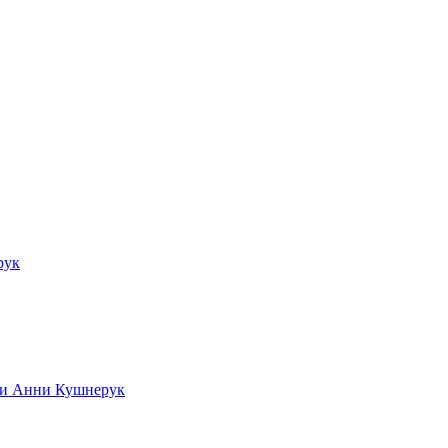
рук
ади Анни Кушнерук