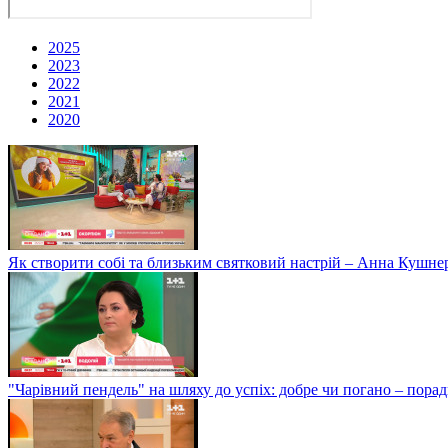
2025
2023
2022
2021
2020
Як створити собі та близьким святковий настрій – Анна Кушне
"Чарівний пендель" на шляху до успіх: добре чи погано – пор