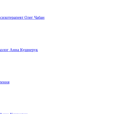
 психотерапевт Олег Чабан
сихолог Анна Кушнерук
лення