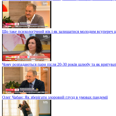
Що таке психологічний вік і як залишатися молодим всупереч 
Чому розпадаються пари після 20-30 років шлюбу та як врятува
Олег Чабан: Як зберігати здоровий глузд в умовах пандемії