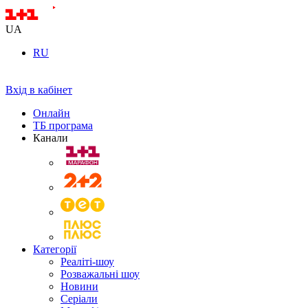
UA
RU
Вхід в кабінет
Онлайн
ТБ програма
Канали
Категорії
Реаліті-шоу
Розважальні шоу
Новини
Серіали