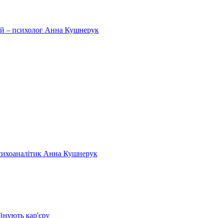
тей – психолог Анна Кушнерук
психоаналітик Анна Кушнерук
йнують кар'єру