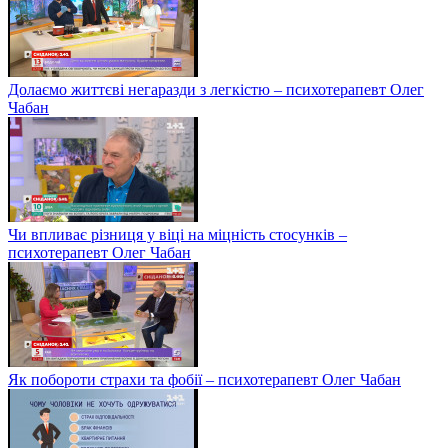
Долаємо життєві негаразди з легкістю – психотерапевт Олег
Чабан
Чи впливає різниця у віці на міцність стосунків –
психотерапевт Олег Чабан
Як побороти страхи та фобії – психотерапевт Олег Чабан