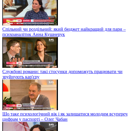
Спільний чи роздільний: який бюджет найкращий для пари –
психоаналітик Анна Кушнерук
Службові романи: такі стосунки допоможуть працювати чи
зруйнують кар'єру
Що таке психологічний вік і як залишатися молодим всупереч
цифрам у паспорті – Олег Чабан