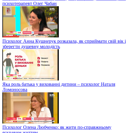
психотерапевт Олег Чабан
Психолог Анна Кушнерук розказала, як сприймати свій вік і
зберегти душевну молодість
Яка роль батька у вихованні дитини – психолог Наталя
Ломоносова
Психолог Олена Любченко: як жити по-справжньому
яскравим життям