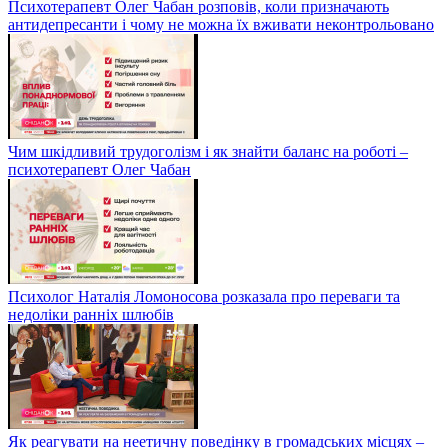
Психотерапевт Олег Чабан розповів, коли призначають
антидепресанти і чому не можна їх вживати неконтрольовано
Чим шкідливий трудоголізм і як знайти баланс на роботі –
психотерапевт Олег Чабан
Психолог Наталія Ломоносова розказала про переваги та
недоліки ранніх шлюбів
Як реагувати на неетичну поведінку в громадських місцях –