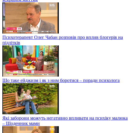
Психотерапевт Олег Чабан розповів про вплив блогерів на
підлітків
Що таке ейджизм і як з ним боротися – поради психолога
Які заборони можуть негативно впливати на психіку малюка
– Щоденник мами