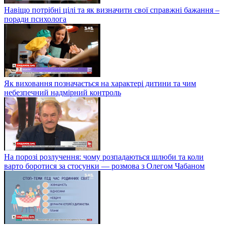
Навіщо потрібні цілі та як визначити свої справжні бажання –
поради психолога
Як виховання позначається на характері дитини та чим
небезпечний надмірний контроль
На порозі розлучення: чому розпадаються шлюби та коли
варто боротися за стосунки — розмова з Олегом Чабаном