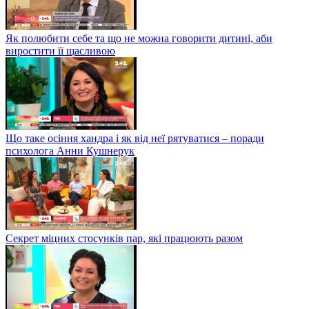
Як полюбити себе та що не можна говорити дитині, аби
виростити її щасливою
Що таке осіння хандра і як від неї рятуватися – поради
психолога Анни Кушнерук
Секрет міцних стосунків пар, які працюють разом