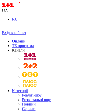
UA
RU
Вхід в кабінет
Онлайн
ТБ програма
Канали
Категорії
Реаліті-шоу
Розважальні шоу
Новини
Серіали