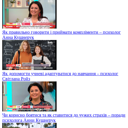
Як правильно говорити і приймати компліменти – психолог
Анна Кушнерук
Як допомогти учневі адаптуватися до навчання – психолог
Світлана Ройз
Чи корисно боятися та як ставитися до чужих страхів – поради
психолога Анни Кушнерук