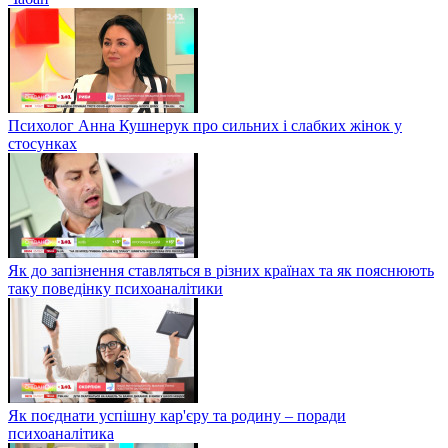
Психолог Анна Кушнерук про сильних і слабких жінок у
стосунках
Як до запізнення ставляться в різних країнах та як пояснюють
таку поведінку психоаналітики
Як поєднати успішну кар'єру та родину – поради
психоаналітика