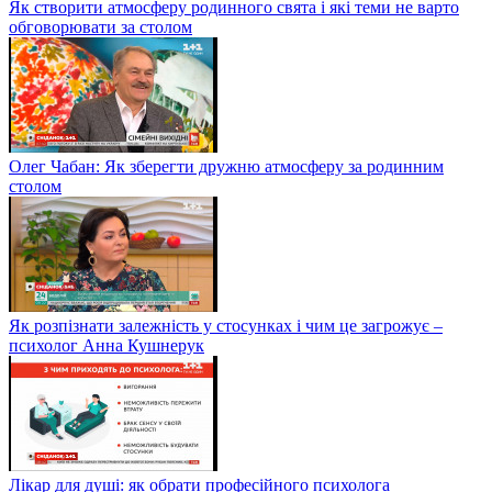
Як створити атмосферу родинного свята і які теми не варто
обговорювати за столом
Олег Чабан: Як зберегти дружню атмосферу за родинним
столом
Як розпізнати залежність у стосунках і чим це загрожує –
психолог Анна Кушнерук
Лікар для душі: як обрати професійного психолога