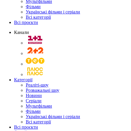
Мультфільми
Фільми
Українські фільми і серіали
Всі категорії
Всі проєкти
Канали
Категорії
Реаліті-шоу
Розважальні шоу
Новини
Серіали
Мультфільми
Фільми
Українські фільми і серіали
Всі категорії
Всі проєкти