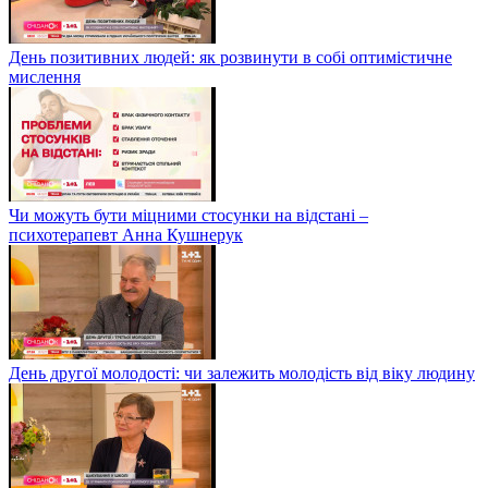
День позитивних людей: як розвинути в собі оптимістичне
мислення
Чи можуть бути міцними стосунки на відстані –
психотерапевт Анна Кушнерук
День другої молодості: чи залежить молодість від віку людину