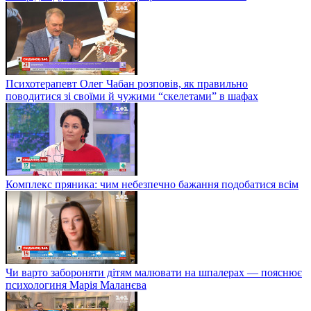
Психотерапевт Олег Чабан розповів, як правильно
поводитися зі своїми й чужими “скелетами” в шафах
Комплекс пряника: чим небезпечно бажання подобатися всім
Чи варто забороняти дітям малювати на шпалерах — пояснює
психологиня Марія Маланєва