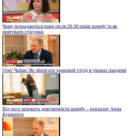
Чому розпадаються пари після 20-30 років шлюбу та як
врятувати стосунки
Олег Чабан: Як зберігати здоровий глузд в умовах пандемії
Від чого залежить довговічність шлюбу – психолог Анна
Кушнерук