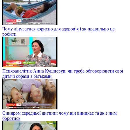
Чому лінуватися корисно для здоров’я і як правильно це
робити
Психоаналітик Анна Кушнерук: чи треба обговорювати свої
дитячі образи з батьками
Синдром середньої дитини: чому він виникає та як з ним
боротись