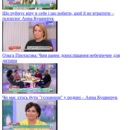
Що руйнує віру в себе і що робити, щоб її не втратити –
психолог Анна Кушнерук
Ольга Протасова: Чим раннє дорослішання небезпечне для
дитини
Чи має хтось бути "головним" у родині – Анна Кушнерук