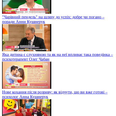
"Чарівний пендель" на шляху до успіх: добре чи погано –
поради Анни Кушнерук
Яка дитина є слухняною та як на неї впливає така поведінка –
психотерапевт Олег Чабан
Нове кохання після розриву: як відчути, що ви вже готові –
психолог Анна Кушнерук