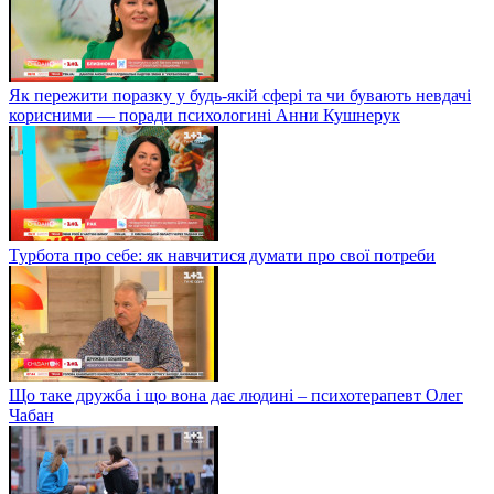
Як пережити поразку у будь-якій сфері та чи бувають невдачі
корисними — поради психологині Анни Кушнерук
Турбота про себе: як навчитися думати про свої потреби
Що таке дружба і що вона дає людині – психотерапевт Олег
Чабан