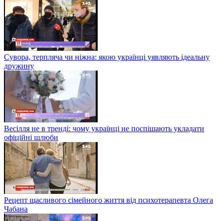
Сувора, терпляча чи ніжна: якою українці уявляють ідеальну
дружину
Весілля не в тренді: чому українці не поспішають укладати
офіційні шлюби
Рецепт щасливого сімейного життя від психотерапевта Олега
Чабана