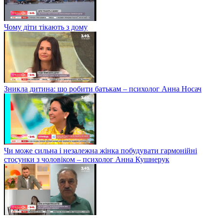
Чому діти тікають з дому
Зникла дитина: що робити батькам – психолог Анна Носач
Чи може сильна і незалежна жінка побудувати гармонійні
стосунки з чоловіком – психолог Анна Кушнерук