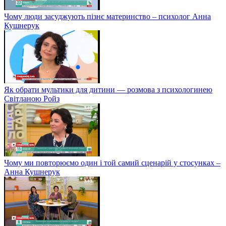
Чому люди засуджують пізнє материнство – психолог Анна
Кушнерук
Як обрати мультики для дитини — розмова з психологинею
Світланою Ройз
Чому ми повторюємо один і той самий сценарій у стосунках –
Анна Кушнерук