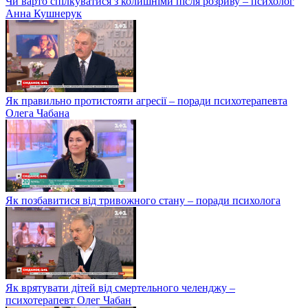
Чи варто спілкуватися з колишніми після розриву – психолог
Анна Кушнерук
Як правильно протистояти агресії – поради психотерапевта
Олега Чабана
Як позбавитися від тривожного стану – поради психолога
Як врятувати дітей від смертельного челенджу –
психотерапевт Олег Чабан