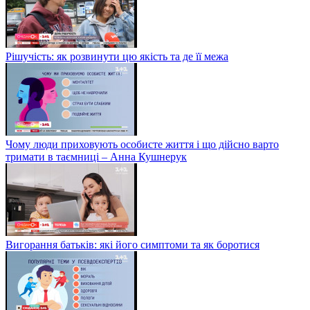
Рішучість: як розвинути цю якість та де її межа
Чому люди приховують особисте життя і що дійсно варто
тримати в таємниці – Анна Кушнерук
Вигорання батьків: які його симптоми та як боротися