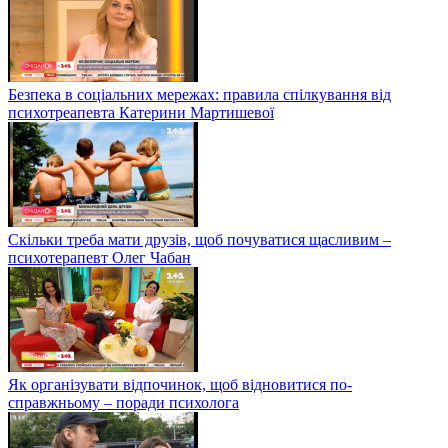
Безпека в соціальних мережах: правила спілкування від
психотреапевта Катерини Мартишевої
Скільки треба мати друзів, щоб почуватися щасливим –
психотерапевт Олег Чабан
Як організувати відпочинок, щоб відновитися по-
справжньому – поради психолога