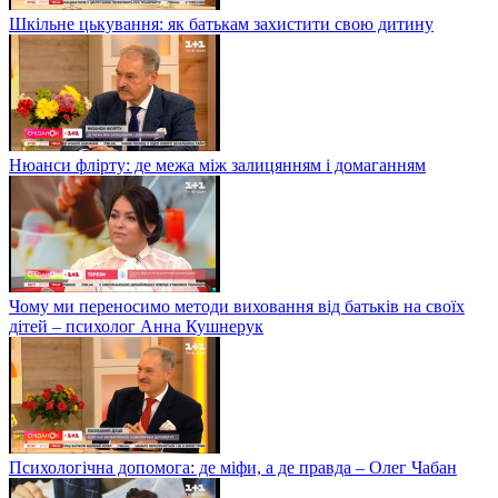
Шкільне цькування: як батькам захистити свою дитину
Нюанси флірту: де межа між залицянням і домаганням
Чому ми переносимо методи виховання від батьків на своїх
дітей – психолог Анна Кушнерук
Психологічна допомога: де міфи, а де правда – Олег Чабан