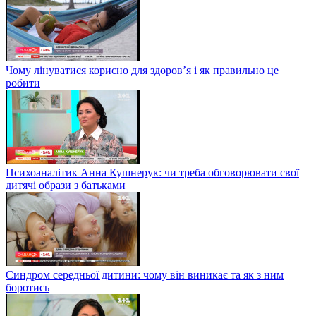
Чому лінуватися корисно для здоров’я і як правильно це
робити
Психоаналітик Анна Кушнерук: чи треба обговорювати свої
дитячі образи з батьками
Синдром середньої дитини: чому він виникає та як з ним
боротись