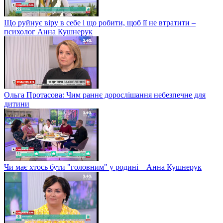
Що руйнує віру в себе і що робити, щоб її не втратити –
психолог Анна Кушнерук
Ольга Протасова: Чим раннє дорослішання небезпечне для
дитини
Чи має хтось бути "головним" у родині – Анна Кушнерук