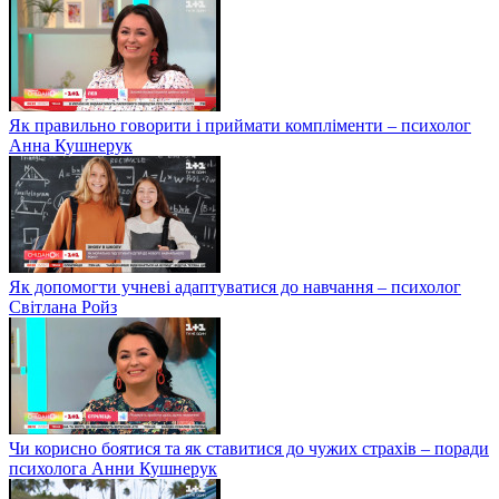
Як правильно говорити і приймати компліменти – психолог
Анна Кушнерук
Як допомогти учневі адаптуватися до навчання – психолог
Світлана Ройз
Чи корисно боятися та як ставитися до чужих страхів – поради
психолога Анни Кушнерук