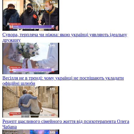
Сувора, терпляча чи ніжна: якою українці уявляють ідеальну
дружину
Весілля не в тренді: чому українці не поспішають укладати
офіційні шлюби
Рецепт щасливого сімейного життя від психотерапевта Олега
Чабана