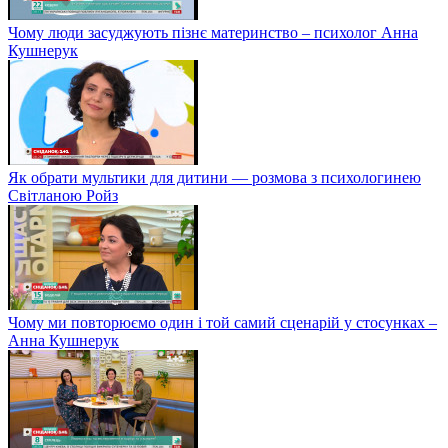
Чому люди засуджують пізнє материнство – психолог Анна
Кушнерук
Як обрати мультики для дитини — розмова з психологинею
Світланою Ройз
Чому ми повторюємо один і той самий сценарій у стосунках –
Анна Кушнерук