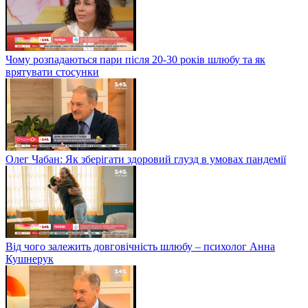
Чому розпадаються пари після 20-30 років шлюбу та як
врятувати стосунки
Олег Чабан: Як зберігати здоровий глузд в умовах пандемії
Від чого залежить довговічність шлюбу – психолог Анна
Кушнерук