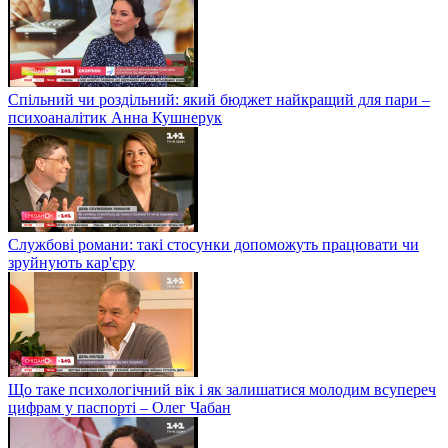
Спільний чи роздільний: який бюджет найкращий для пари –
психоаналітик Анна Кушнерук
Службові романи: такі стосунки допоможуть працювати чи
зруйнують кар'єру
Що таке психологічний вік і як залишатися молодим всупереч
цифрам у паспорті – Олег Чабан