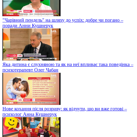
"Чарівний пендель" на шляху до успіх: добре чи погано –
поради Анни Кушнерук
Яка дитина є слухняною та як на неї впливає така поведінка –
психотерапевт Олег Чабан
Нове кохання після розриву: як відчути, що ви вже готові –
психолог Анна Кушнерук