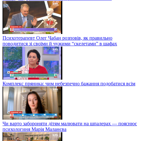
Психотерапевт Олег Чабан розповів, як правильно
поводитися зі своїми й чужими “скелетами” в шафах
Комплекс пряника: чим небезпечно бажання подобатися всім
Чи варто забороняти дітям малювати на шпалерах — пояснює
психологиня Марія Маланєва