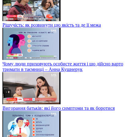
Рішучість: як розвинути цю якість та де її межа
Чому люди приховують особисте життя і що дійсно варто
тримати в таємниці – Анна Кушнерук
Вигорання батьків: які його симптоми та як боротися