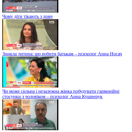
Чому діти тікають з дому
Зникла дитина: що робити батькам – психолог Анна Носач
Чи може сильна і незалежна жінка побудувати гармонійні
стосунки з чоловіком – психолог Анна Кушнерук