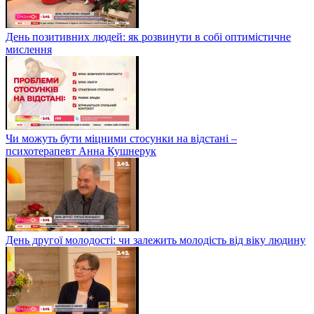
День позитивних людей: як розвинути в собі оптимістичне
мислення
Чи можуть бути міцними стосунки на відстані –
психотерапевт Анна Кушнерук
День другої молодості: чи залежить молодість від віку людину