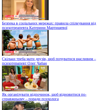
Безпека в соціальних мережах: правила спілкування від
психотреапевта Катерини Мартишевої
Скільки треба мати друзів, щоб почуватися щасливим –
психотерапевт Олег Чабан
Як організувати відпочинок, щоб відновитися по-
справжньому – поради психолога