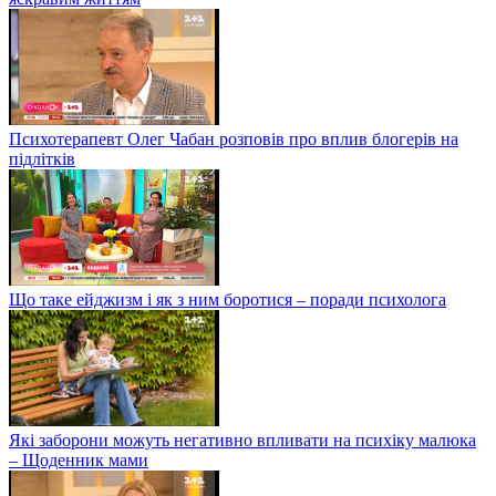
Психотерапевт Олег Чабан розповів про вплив блогерів на
підлітків
Що таке ейджизм і як з ним боротися – поради психолога
Які заборони можуть негативно впливати на психіку малюка
– Щоденник мами