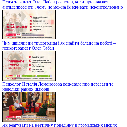
Психотерапевт Олег Чабан розповів, коли призначають
антидепресанти і чому не можна їх вживати неконтрольовано
Чим шкідливий трудоголізм і як знайти баланс на роботі –
психотерапевт Олег Чабан
Психолог Наталія Ломоносова розказала про переваги та
недоліки ранніх шлюбів
Як реагувати на неетичну поведінку в громадських місцях –