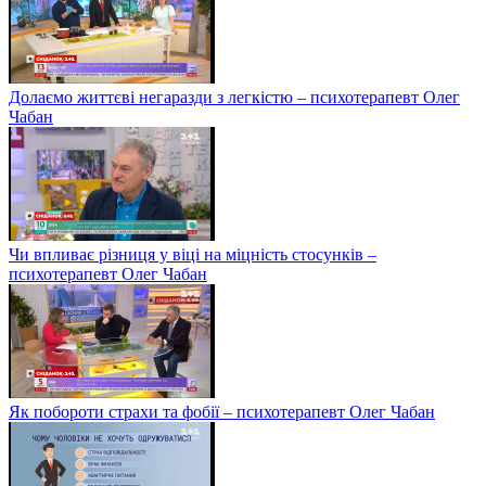
Долаємо життєві негаразди з легкістю – психотерапевт Олег
Чабан
Чи впливає різниця у віці на міцність стосунків –
психотерапевт Олег Чабан
Як побороти страхи та фобії – психотерапевт Олег Чабан