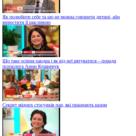
Як полюбити себе та що не можна говорити дитині, аби
виростити її щасливою
Що таке осіння хандра і як від неї рятуватися – поради
психолога Анни Кушнерук
Секрет міцних стосунків пар, які працюють разом