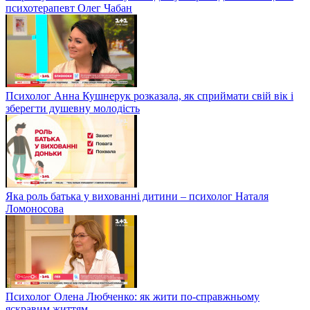
психотерапевт Олег Чабан
Психолог Анна Кушнерук розказала, як сприймати свій вік і
зберегти душевну молодість
Яка роль батька у вихованні дитини – психолог Наталя
Ломоносова
Психолог Олена Любченко: як жити по-справжньому
яскравим життям