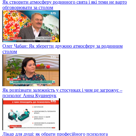
Як створити атмосферу родинного свята і які теми не варто
обговорювати за столом
Олег Чабан: Як зберегти дружню атмосферу за родинним
столом
Як розпізнати залежність у стосунках і чим це загрожує –
психолог Анна Кушнерук
Лікар для душі: як обрати професійного психолога