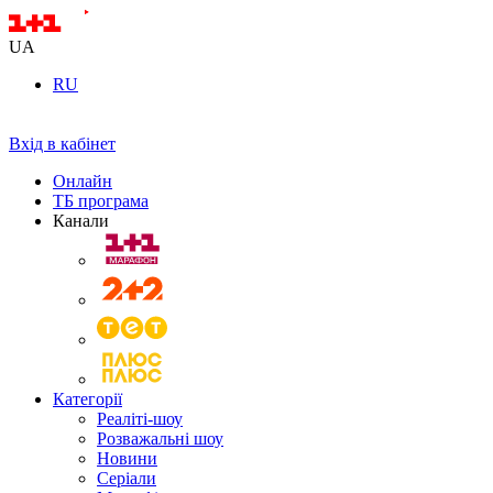
UA
RU
Вхід в кабінет
Онлайн
ТБ програма
Канали
Категорії
Реаліті-шоу
Розважальні шоу
Новини
Серіали