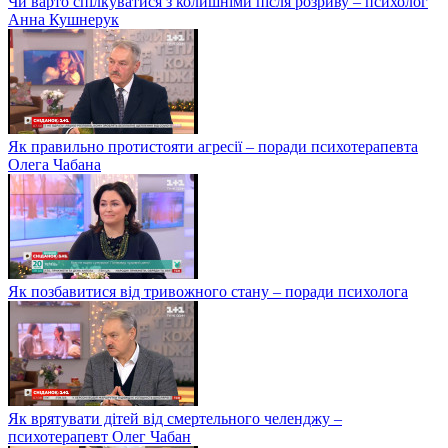
Чи варто спілкуватися з колишніми після розриву – психолог
Анна Кушнерук
Як правильно протистояти агресії – поради психотерапевта
Олега Чабана
Як позбавитися від тривожного стану – поради психолога
Як врятувати дітей від смертельного челенджу –
психотерапевт Олег Чабан