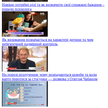
Навіщо потрібні цілі та як визначити свої справжні бажання –
поради психолога
Як виховання позначається на характері дитини та чим
небезпечний надмірний контроль
На порозі розлучення: чому розпадаються шлюби та коли
варто боротися за стосунки — розмова з Олегом Чабаном