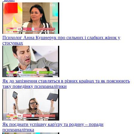
Психолог Анна Кушнерук про сильних і слабких жінок у
стосунках
Як до запізнення ставляться в різних країнах та як пояснюють
таку поведінку психоаналітики
Як поєднати успішну кар'єру та родину – поради
психоаналітика