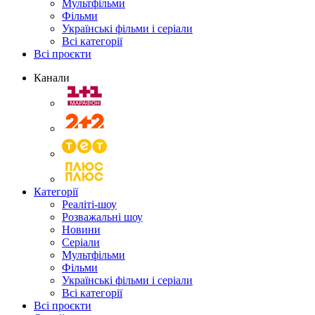
Мультфільми
Фільми
Українські фільми і серіали
Всі категорії
Всі проєкти
Канали
Категорії
Реаліті-шоу
Розважальні шоу
Новини
Серіали
Мультфільми
Фільми
Українські фільми і серіали
Всі категорії
Всі проєкти