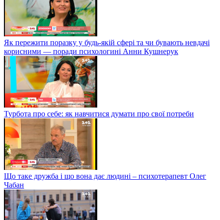
Як пережити поразку у будь-якій сфері та чи бувають невдачі
корисними — поради психологині Анни Кушнерук
Турбота про себе: як навчитися думати про свої потреби
Що таке дружба і що вона дає людині – психотерапевт Олег
Чабан