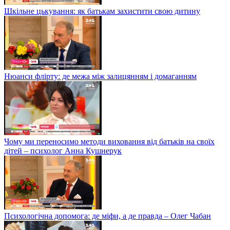
Шкільне цькування: як батькам захистити свою дитину
Нюанси флірту: де межа між залицянням і домаганням
Чому ми переносимо методи виховання від батьків на своїх
дітей – психолог Анна Кушнерук
Психологічна допомога: де міфи, а де правда – Олег Чабан