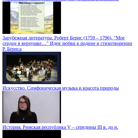
Зарубежная литература. Роберт Бернс (1759 – 1796). "Мое
сердце в верхушке…" Идея любви к родине в стихотворении
Р. Бернса
Искусство. Симфоническая музыка и красота природы
История. Римская республика V – середины III в. до н.