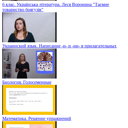
6 клас. Українська література. Леся Воронина "Таємне
товариство боягузів"
Украинский язык. Написание -н- и -нн- в прилагательных
Биология. Голосеменные
Математика. Решение упражнений