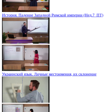
История. Падение Западной Римской империи (Нед.7_ПТ)
Украинский язык. Личные местоимения, их склонение