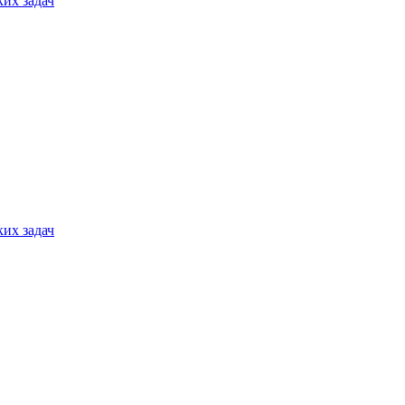
их задач
их задач