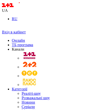
UA
RU
Вхід в кабінет
Онлайн
ТБ програма
Канали
Категорії
Реаліті-шоу
Розважальні шоу
Новини
Серіали