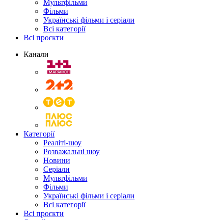
Мультфільми
Фільми
Українські фільми і серіали
Всі категорії
Всі проєкти
Канали
Категорії
Реаліті-шоу
Розважальні шоу
Новини
Серіали
Мультфільми
Фільми
Українські фільми і серіали
Всі категорії
Всі проєкти