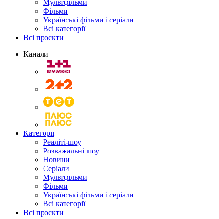
Мультфільми
Фільми
Українські фільми і серіали
Всі категорії
Всі проєкти
Канали
Категорії
Реаліті-шоу
Розважальні шоу
Новини
Серіали
Мультфільми
Фільми
Українські фільми і серіали
Всі категорії
Всі проєкти