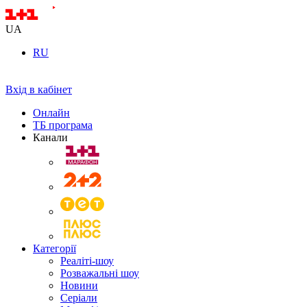
UA
RU
Вхід в кабінет
Онлайн
ТБ програма
Канали
Категорії
Реаліті-шоу
Розважальні шоу
Новини
Серіали