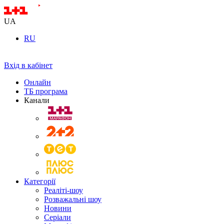
UA
RU
Вхід в кабінет
Онлайн
ТБ програма
Канали
Категорії
Реаліті-шоу
Розважальні шоу
Новини
Серіали