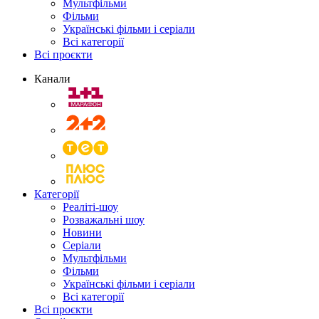
Мультфільми
Фільми
Українські фільми і серіали
Всі категорії
Всі проєкти
Канали
Категорії
Реаліті-шоу
Розважальні шоу
Новини
Серіали
Мультфільми
Фільми
Українські фільми і серіали
Всі категорії
Всі проєкти