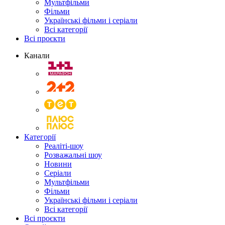
Мультфільми
Фільми
Українські фільми і серіали
Всі категорії
Всі проєкти
Канали
Категорії
Реаліті-шоу
Розважальні шоу
Новини
Серіали
Мультфільми
Фільми
Українські фільми і серіали
Всі категорії
Всі проєкти