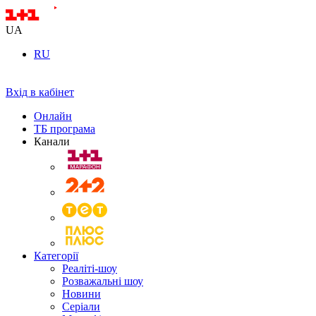
UA
RU
Вхід в кабінет
Онлайн
ТБ програма
Канали
Категорії
Реаліті-шоу
Розважальні шоу
Новини
Серіали