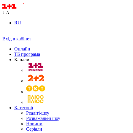
UA
RU
Вхід в кабінет
Онлайн
ТБ програма
Канали
Категорії
Реаліті-шоу
Розважальні шоу
Новини
Серіали