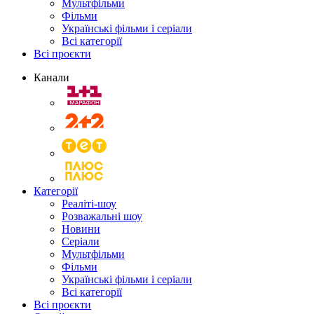
Мультфільми
Фільми
Українські фільми і серіали
Всі категорії
Всі проєкти
Канали
Категорії
Реаліті-шоу
Розважальні шоу
Новини
Серіали
Мультфільми
Фільми
Українські фільми і серіали
Всі категорії
Всі проєкти