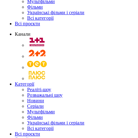
Мультфільми
Фільми
Українські фільми і серіали
Всі категорії
Всі проєкти
Канали
Категорії
Реаліті-шоу
Розважальні шоу
Новини
Серіали
Мультфільми
Фільми
Українські фільми і серіали
Всі категорії
Всі проєкти