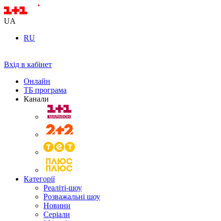
UA
RU
Вхід в кабінет
Онлайн
ТБ програма
Канали
Категорії
Реаліті-шоу
Розважальні шоу
Новини
Серіали