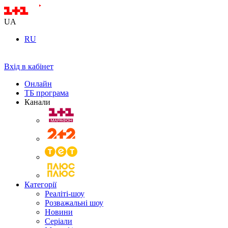
UA
RU
Вхід в кабінет
Онлайн
ТБ програма
Канали
Категорії
Реаліті-шоу
Розважальні шоу
Новини
Серіали