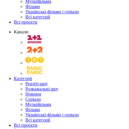
Мультфільми
Фільми
Українські фільми і серіали
Всі категорії
Всі проєкти
Канали
Категорії
Реаліті-шоу
Розважальні шоу
Новини
Серіали
Мультфільми
Фільми
Українські фільми і серіали
Всі категорії
Всі проєкти