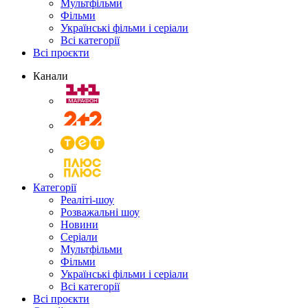
Мультфільми
Фільми
Українські фільми і серіали
Всі категорії
Всі проєкти
Канали
Категорії
Реаліті-шоу
Розважальні шоу
Новини
Серіали
Мультфільми
Фільми
Українські фільми і серіали
Всі категорії
Всі проєкти