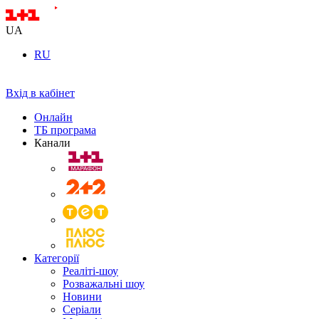
UA
RU
Вхід в кабінет
Онлайн
ТБ програма
Канали
Категорії
Реаліті-шоу
Розважальні шоу
Новини
Серіали