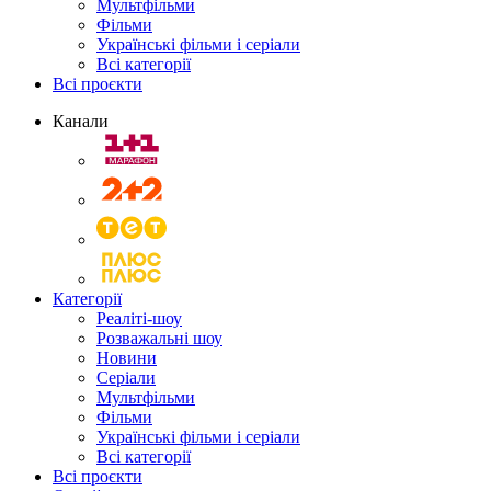
Мультфільми
Фільми
Українські фільми і серіали
Всі категорії
Всі проєкти
Канали
Категорії
Реаліті-шоу
Розважальні шоу
Новини
Серіали
Мультфільми
Фільми
Українські фільми і серіали
Всі категорії
Всі проєкти