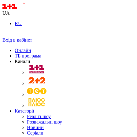
UA
RU
Вхід в кабінет
Онлайн
ТБ програма
Канали
Категорії
Реаліті-шоу
Розважальні шоу
Новини
Серіали