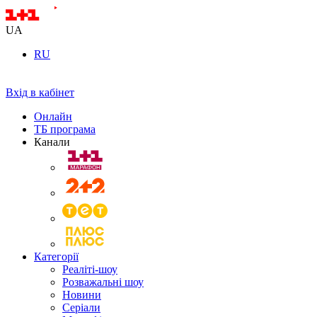
UA
RU
Вхід в кабінет
Онлайн
ТБ програма
Канали
Категорії
Реаліті-шоу
Розважальні шоу
Новини
Серіали