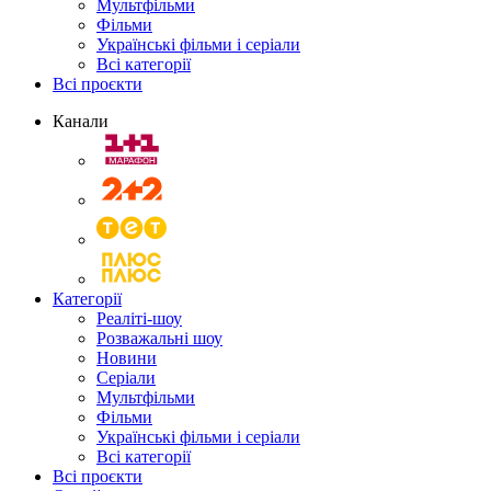
Мультфільми
Фільми
Українські фільми і серіали
Всі категорії
Всі проєкти
Канали
Категорії
Реаліті-шоу
Розважальні шоу
Новини
Серіали
Мультфільми
Фільми
Українські фільми і серіали
Всі категорії
Всі проєкти