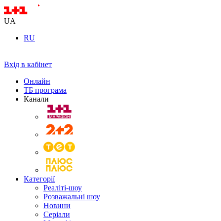
UA
RU
Вхід в кабінет
Онлайн
ТБ програма
Канали
Категорії
Реаліті-шоу
Розважальні шоу
Новини
Серіали