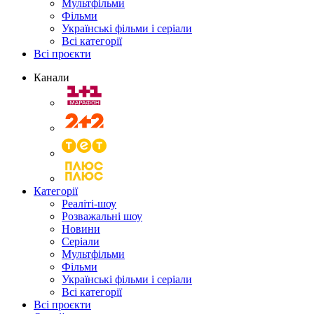
Мультфільми
Фільми
Українські фільми і серіали
Всі категорії
Всі проєкти
Канали
Категорії
Реаліті-шоу
Розважальні шоу
Новини
Серіали
Мультфільми
Фільми
Українські фільми і серіали
Всі категорії
Всі проєкти