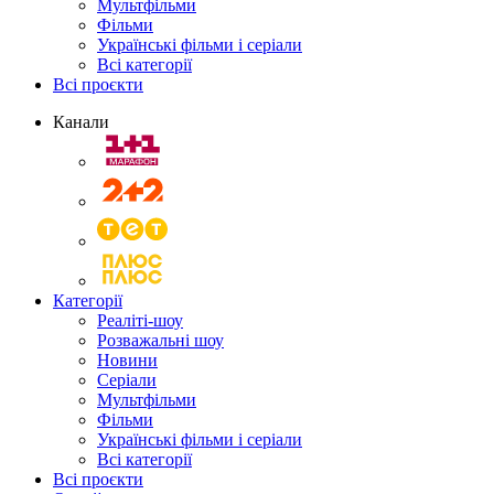
Мультфільми
Фільми
Українські фільми і серіали
Всі категорії
Всі проєкти
Канали
Категорії
Реаліті-шоу
Розважальні шоу
Новини
Серіали
Мультфільми
Фільми
Українські фільми і серіали
Всі категорії
Всі проєкти