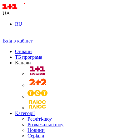
UA
RU
Вхід в кабінет
Онлайн
ТБ програма
Канали
Категорії
Реаліті-шоу
Розважальні шоу
Новини
Серіали