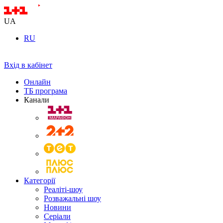
UA
RU
Вхід в кабінет
Онлайн
ТБ програма
Канали
Категорії
Реаліті-шоу
Розважальні шоу
Новини
Серіали