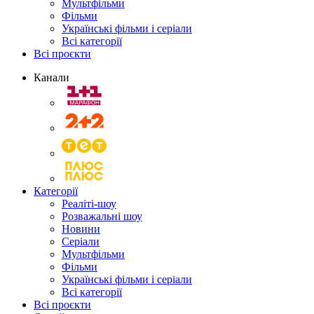
Мультфільми
Фільми
Українські фільми і серіали
Всі категорії
Всі проєкти
Канали
Категорії
Реаліті-шоу
Розважальні шоу
Новини
Серіали
Мультфільми
Фільми
Українські фільми і серіали
Всі категорії
Всі проєкти