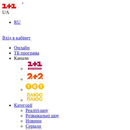
UA
RU
Вхід в кабінет
Онлайн
ТБ програма
Канали
Категорії
Реаліті-шоу
Розважальні шоу
Новини
Серіали