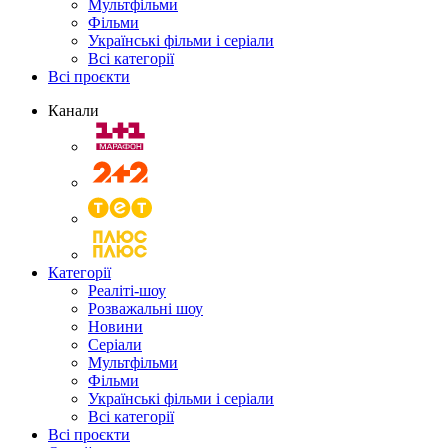
Мультфільми
Фільми
Українські фільми і серіали
Всі категорії
Всі проєкти
Канали
Категорії
Реаліті-шоу
Розважальні шоу
Новини
Серіали
Мультфільми
Фільми
Українські фільми і серіали
Всі категорії
Всі проєкти