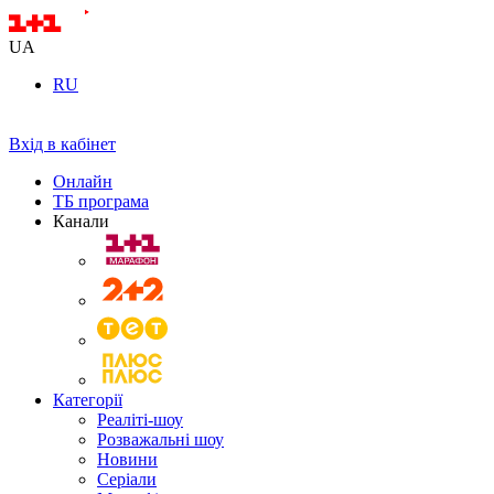
UA
RU
Вхід в кабінет
Онлайн
ТБ програма
Канали
Категорії
Реаліті-шоу
Розважальні шоу
Новини
Серіали