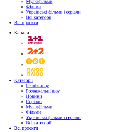
Мультфільми
Фільми
Українські фільми і серіали
Всі категорії
Всі проєкти
Канали
Категорії
Реаліті-шоу
Розважальні шоу
Новини
Серіали
Мультфільми
Фільми
Українські фільми і серіали
Всі категорії
Всі проєкти